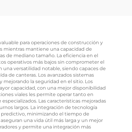
 la
50Toneladas Carga
10Wheeler Howo
Camiones mineros
subterráneos Para la
venta
valuable para operaciones de construcción y
os mientras mantiene una capacidad de
ras de mediano tamaño. La eficiencia en el
os operativos más bajos sin comprometer el
 una versatilidad notable, siendo capaces de
aída de canteras. Los avanzados sistemas
 mejorando la seguridad en el sitio. Los
yor capacidad, con una mejor disponibilidad
iones viales les permite operar tanto en
especializados. Las características mejoradas
nos largos. La integración de tecnología
predictivo, minimizando el tiempo de
n aseguran una vida útil más larga y un mejor
peradores y permite una integración más