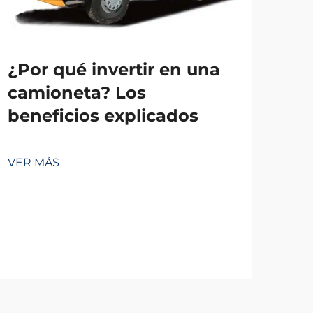
¿Por qué invertir en una
camioneta? Los
beneficios explicados
Las
pr
VER MÁS
ha
ca
VER