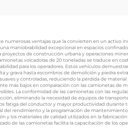
Existencia para
Venta
ce numerosas ventajas que la convierten en un activo in
 una maniobrabilidad excepcional en espacios confinad
para proyectos de construcción urbana y operaciones mine
ionetas volcadoras de 20 toneladas se traduce en cost
bilidad para los operadores. Estos vehículos demuestran
elta y grava hasta escombros de demolición y piedra extr
uaves y controladas, reduciendo la pérdida de material y
te más bajos en comparación con las camionetas de ma
sibles. La conformidad de las camionetas con las regulac
cción, eliminando la necesidad de equipos de transporte 
 fatiga del conductor y mayor productividad durante tur
l del rendimiento y la programación de mantenimiento 
n y los materiales de calidad utilizados en la fabricació
zado de las camionetas facilita la capacitación de los o