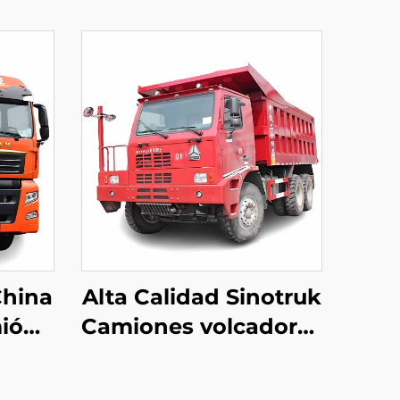
China
Alta Calidad Sinotruk
mión
Camiones volcadores
x4
articulados para
or en
minería 6*4