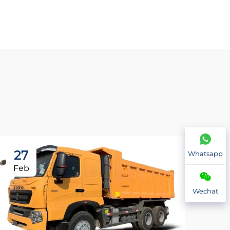
27
2
Whatsapp
Feb
Fe
Wechat