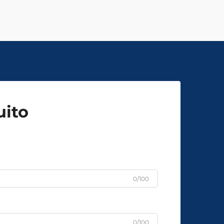
uito
0/100
0/100