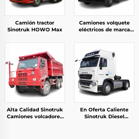
Camión tractor
Camiones volquete
Sinotruk HOWO Max
eléctricos de marca
china FAW 8*4 50-60
toneladas 400HP
450HP 12 ruedas con
batería
Alta Calidad Sinotruk
En Oferta Caliente
Camiones volcadores
Sinotruk Diesel
articulados para
Camión Tractor Euro2
minería 6*4
440HP 4*2 6*4
50Toneladas Carga
40Toneladas Cabina