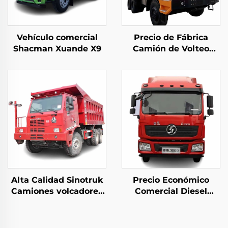
Vehículo comercial
Precio de Fábrica
Shacman Xuande X9
Camión de Volteo
Especial Beiben de
China 480HP
Capacidad de 30-40
Toneladas Rígido para
la Minería en Venta
Alta Calidad Sinotruk
Precio Económico
Camiones volcadores
Comercial Diesel
articulados para
Motor Camión Tractor
minería 6*4
Weichai Motor 380HP
50Toneladas Carga
4*2 6*4 Alta Cubierta