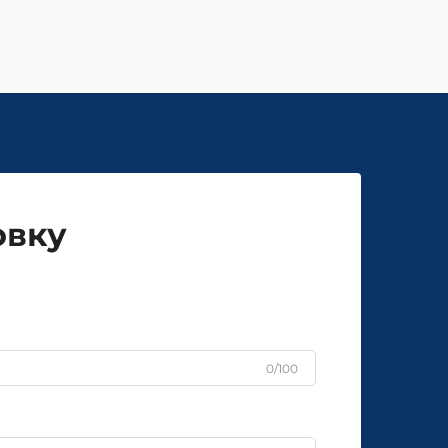
овку
0/100