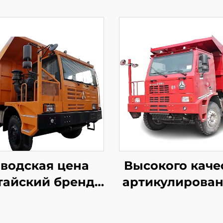
водская цена
Высокого каче
тайский бренд
артикулирова
Beiben
самосвалы Sino
специальные
для горных ра