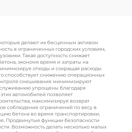
Двигатель Weichai
-
380HP 4*2 6*4
wo
Высокая Крыша
рные
Головной Тягач
ля
которые делают их бесценным активом
ость в ограниченных городских условиях,
узовики. Такая доступность снижает
тона, экономя время и затраты на
минимизируя отходы и сокращая расходы
что способствует снижению операционных
 контроля смешивания минимизируют
обслуживанию упрощены благодаря
этих автомобилей позволяет
роительства, максимизируя возврат
ое соблюдение ограничений по весу в
цию бетона во время транспортировки,
ия. Продвинутые функции безопасности
ости. Возможность делать несколько малых