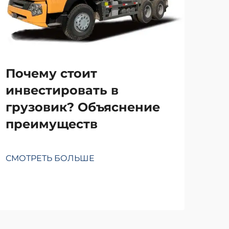
Почему стоит
инвестировать в
грузовик? Объяснение
преимуществ
То
ко
пр
СМОТРЕТЬ БОЛЬШЕ
СМО