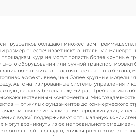
амосвалы для
6*4 50 тонн
орных работ
загрузки 10
480HP
колесные Ho
стимостью 30-
подземные го
 тонн жесткий
самосвалы д
си грузовиков обладают множеством преимуществ, 
ый размер обеспечивает исключительную маневренн
карьерный
продажи
 площадкам, куда не могут попасть более крупные гр
амосвал для
ьного оборудования или ручной транспортировки бе
вания обеспечивают постоянное качество бетона, 
продажи
 топливо эффективнее, чем более крупные модели, 
среду. Автоматизированные системы управления и
ежную доставку бетона каждый раз. Требования к 
ысококачественным компонентам. Многозадачность 
оектов — от жилых фундаментов до коммерческого ст
начает меньшее изнашивание городских улиц и легк
вления водой поддерживают оптимальную консистен
е могут возникнуть из-за неправильного смешиван
 строительной площадки, снижая риски ответственн