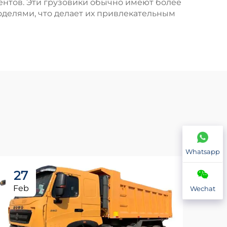
ентов. Эти грузовики обычно имеют более
делями, что делает их привлекательным
Whatsapp
27
2
Feb
Fe
Wechat