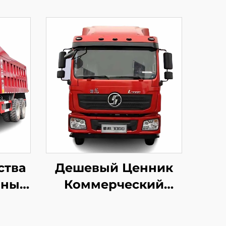
ства
Дешевый Ценник
нные
Коммерческий
truk
Дизельный
бот
Моторный Тягач