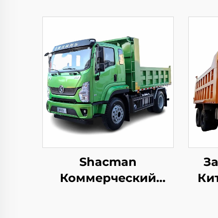
Shacman
За
Коммерческий
Ки
Автомобиль Xuande
X9