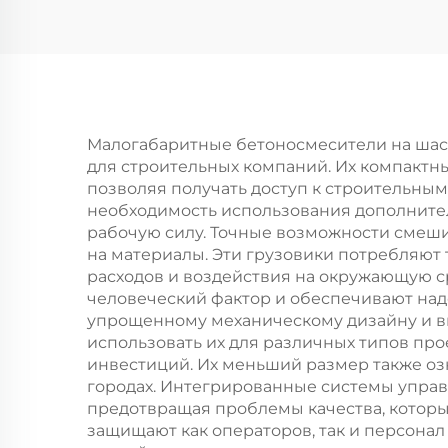
с
г
вме
40
Малогабаритные бетоносмесители на шас
для строительных компаний. Их компактн
позволяя получать доступ к строительным
с
необходимость использования дополнител
рабочую силу. Точные возможности смеши
на материалы. Эти грузовики потребляют
расходов и воздействия на окружающую 
человеческий фактор и обеспечивают над
упрощенному механическому дизайну и в
использовать их для различных типов пр
инвестиций. Их меньший размер также оз
городах. Интегрированные системы упра
предотвращая проблемы качества, которы
защищают как операторов, так и персонал