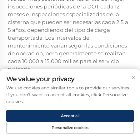
inspecciones periódicas de la DOT cada 12
meses e inspecciones especializadas de la
cisterna que pueden ser necesarias cada 2,5 a
5 años, dependiendo del tipo de carga
transportada. Los intervalos de
mantenimiento varían según las condiciones
de operación, pero generalmente se realizan
cada 10.000 a 15.000 millas para el servicio
rutinario.
We value your privacy
¿Qué licencia especial se requiere
We use cookies and similar tools to provide our services.
para operar camiones cisterna?
If you don't want to accept all cookies, click Personalize
Conducir camiones cisterna requiere una
cookies.
licencia de conductor comercial con las
autorizaciones correspondientes según el tipo
Accept all
de carga que se transporte. Los conductores
Personalize cookies
que transportan materiales peligrosos deben
PÁGINA
PRODUCTOS
CORREO
TELÉFONO
obtener una autorización Hazmat, que exige