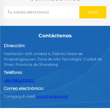
Contáctenos
Dirección:
Habitación 409, Unidad 4, Distrito Oeste de
Xingwangjiayuan, Zona de Alta Tecnología, Ciudad de
Jinan, Provincia de Shandong
Teléfono:
+86-15854105500
Correo electrónico:
Company E-mail:
[email protected]