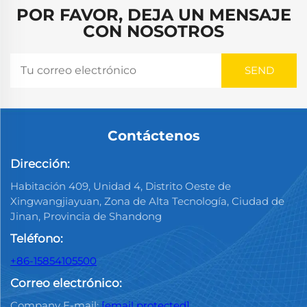
POR FAVOR, DEJA UN MENSAJE
CON NOSOTROS
Contáctenos
Dirección:
Habitación 409, Unidad 4, Distrito Oeste de
Xingwangjiayuan, Zona de Alta Tecnología, Ciudad de
Jinan, Provincia de Shandong
Teléfono:
+86-15854105500
Correo electrónico:
Company E-mail:
[email protected]