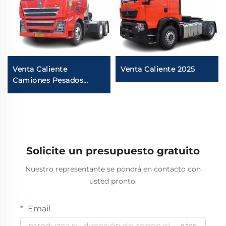
Venta Caliente
Venta Caliente 2025
Camiones Pesados
Sinotruk HOWO TH7
LNG/CNG 530HP Euro6
Cabeza de Camión de
Tractores para
Remolque
Solicite un presupuesto gratuito
Nuestro representante se pondrá en contacto con
usted pronto.
Email