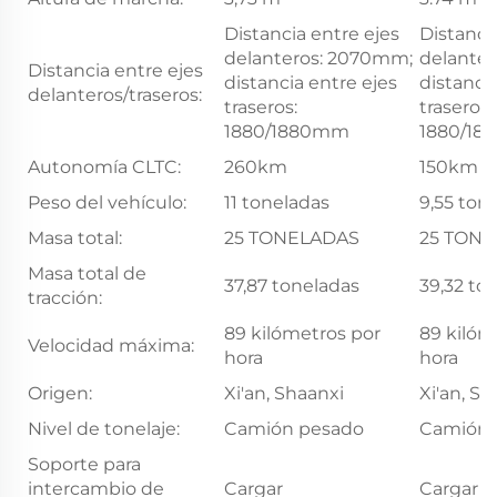
Distancia entre ejes
Distanci
delanteros: 2070mm;
delante
Distancia entre ejes
distancia entre ejes
distanci
delanteros/traseros:
traseros:
traseros:
1880/1880mm
1880/1
Autonomía CLTC:
260km
150km
Peso del vehículo:
11 toneladas
9,55 ton
Masa total:
25 TONELADAS
25 TON
Masa total de
37,87 toneladas
39,32 to
tracción:
89 kilómetros por
89 kilóm
Velocidad máxima:
hora
hora
Origen:
Xi'an, Shaanxi
Xi'an, Sh
Nivel de tonelaje:
Camión pesado
Camión 
Soporte para
intercambio de
Cargar
Cargar