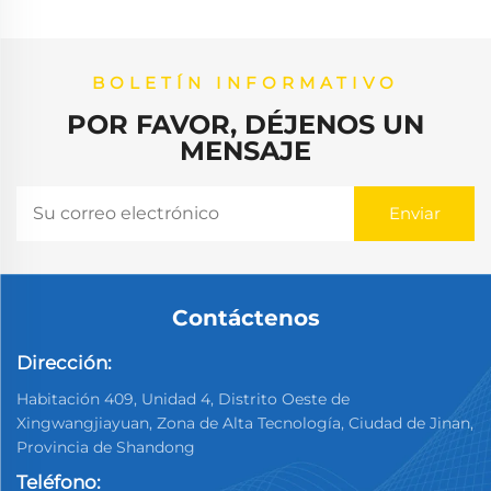
BOLETÍN INFORMATIVO
POR FAVOR, DÉJENOS UN
MENSAJE
Contáctenos
Dirección:
Habitación 409, Unidad 4, Distrito Oeste de
Xingwangjiayuan, Zona de Alta Tecnología, Ciudad de Jinan,
Provincia de Shandong
Teléfono: