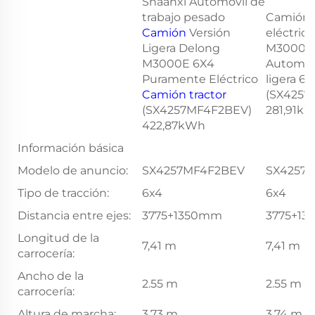
Shaanxi Automóvil de
trabajo pesado
Camión t
Camión
Versión
eléctric
Ligera Delong
M3000E 
M3000E 6X4
Automobi
Puramente Eléctrico
ligera 6
Camión tractor
(SX4257
(SX4257MF4F2BEV)
281,91k
422,87kWh
Información básica
Modelo de anuncio:
SX4257MF4F2BEV
SX4257
Tipo de tracción:
6x4
6x4
Distancia entre ejes:
3775+1350mm
3775+1
Longitud de la
7,41 m
7,41 m
carrocería:
Ancho de la
2.55 m
2.55 m
carrocería:
Altura de marcha:
3,73 m
3.74 m