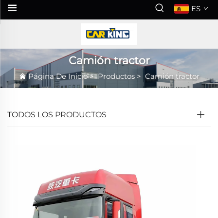
ES
Camión tractor
Página De Inicio
>
Productos
>
Camión tractor
TODOS LOS PRODUCTOS