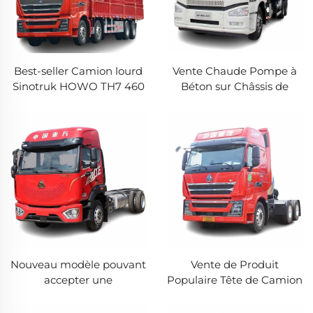
Best-seller Camion lourd
Vente Chaude Pompe à
Sinotruk HOWO TH7 460
Béton sur Châssis de
chevaux-vapeur 8X4 9,5m
Camion FAW 48m
camion clôture
Pompe Zoomlion Haute
Performance
Nouveau modèle pouvant
Vente de Produit
accepter une
Populaire Tête de Camion
personnalisation du
Lourd Sinotruck TH7
plateau arrière Camion
HOWO 6*4 540hp