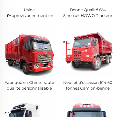
Usine
Bonne Qualité 6*4
d'Approvisionnement en
Sinotruk HOWO Tracteur
Matériel Minier Lourd 6x4
Camion Diesel Six-
60Tons Camion Benne
Cylindres Moteur Weichai
Xugong au Meilleur Prix
Terminal Tracteur
Camion
Fabriqué en Chine, haute
Neuf et d'occasion 6*4 60
qualité personnalisable
tonnes Camion-benne
Sinotruk HOWO Nx
minier Diesel hors route à
Hohan 8X4 12 roues en
vendre
acier haute résistance
Camion-benne