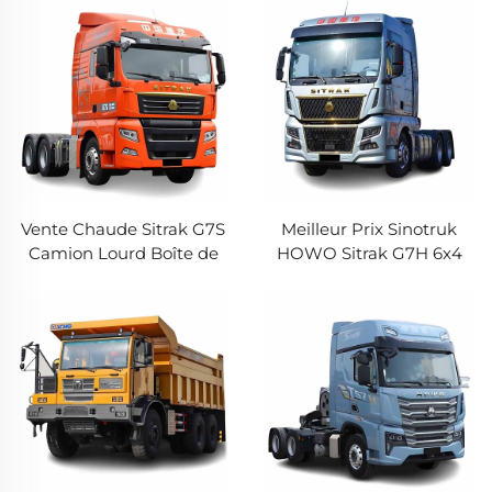
Sinotruk Howo MATE 240
Tracteur Camion en
HP 4X2 6,8 Mètres
Vente
Vente Chaude Sitrak G7S
Meilleur Prix Sinotruk
Camion Lourd Boîte de
HOWO Sitrak G7H 6x4
Vitesses AMT 580HP
Tête de Camion
Puissance Forte 6*4
Remorque MAN Moteur
Euro5 Meilleur Prix
580HP 610HP AMT