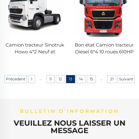
Camion tracteur Sinotruk
Bon état Camion tracteur
Howo 4*2 Neuf et
Diesel 6*4 10 roues 610HP
d'occasion T7H 440HP
LHD 40 tonnes Tête de
Tracteur principal 6 roues
camion Sinotruk Sitrak
Tête de camion à vendre
pour la logistique
...
...
Précédent
1
11
12
13
14
15
21
Suivant
BULLETIN D'INFORMATION
VEUILLEZ NOUS LAISSER UN
MESSAGE