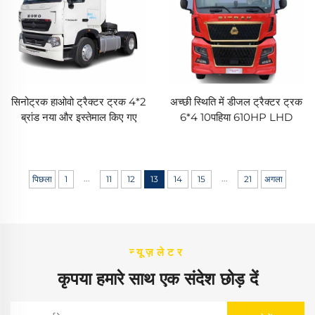
सिनोट्रक हाओवो ट्रैक्टर ट्रक 4*2
अच्छी स्थिति में डीजल ट्रैक्टर ट्रक
ब्रांड नया और इस्तेमाल किए गए
6*4 10पहिया 610HP LHD
T7H 440HP प्राइम मूवर 6पहिया
40टन सिनोट्रक सिट्रक ट्रक हेड
ट्रक हेड के लिए बिक्री
लॉजिस्टिक्स के लिए
...
...
पिछला
1
11
12
13
14
15
21
अगला
न्यूज़लेटर
कृपया हमारे साथ एक संदेश छोड़ दें