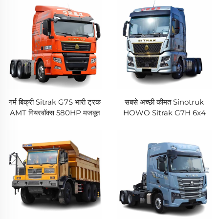
4X2 6.8 मीटर
गर्म बिक्री Sitrak G7S भारी ट्रक
सबसे अच्छी कीमत Sinotruk
AMT गियरबॉक्स 580HP मजबूत
HOWO Sitrak G7H 6x4
शक्ति 6*4 Euro5 ट्रक ट्रायर
ट्रक MAN इंजन 580HP
सबसे अच्छी कीमत के साथ
610HP AMT ट्रेलर ट्रक हेड