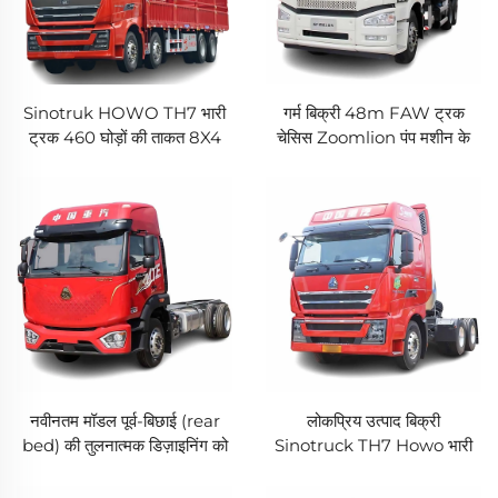
Sinotruk HOWO TH7 भारी
गर्म बिक्री 48m FAW ट्रक
ट्रक 460 घोड़ों की ताकत 8X4
चेसिस Zoomlion पंप मशीन के
9.5m बाड़ ट्रक जिसकी बिक्री
साथ उच्च प्रदर्शन वाला कंक्रीट पंप
अधिक घोड़ों की ताकत
ट्रक
नवीनतम मॉडल पूर्व-बिछाई (rear
लोकप्रिय उत्पाद बिक्री
bed) की तुलनात्मक डिज़ाइनिंग को
Sinotruck TH7 Howo भारी
स्वीकार कर सकता है Sinotruk
ड्यूटी 6*4 540hp ट्रक ट्रायर
Howo MATE ट्रक 240 HP
ट्रक के लिए