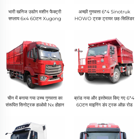
भारी खनिज उद्योग मशीन फैक्ट्री
अच्छी गुणवत्ता 6*4 Sinotruk
सप्लाय 6x4 60टन Xugong
HOWO ट्रक ट्रायर छह-सिलिंडर
खनिज डंप ट्रक सस्ती कीमत के साथ
डीजल Weichai इंजन 10व्हीलर
टर्मिनल ट्रक ट्रायर
चीन में बनाया गया उच्च गुणवत्ता का
ब्रांड नया और इस्तेमाल किए गए 6*4
संरूपित सिनोट्रक हाओवो Nx होहान
60टन माइनिंग डंप ट्रक ऑफ़ रोड
8X4 12 पहिया उच्च ताकत का स्टील
डीजल संचालित माइन डंप ट्रक्स के
डंपर ट्रक
लिए बिक्री