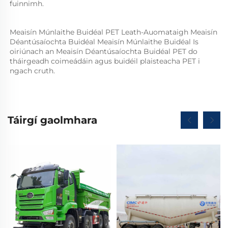
fuinnimh. 
Meaisín Múnlaithe Buidéal PET Leath-Auomataigh Meaisín 
Déantúsaíochta Buidéal Meaisín Múnlaithe Buidéal Is 
oiriúnach an Meaisín Déantúsaíochta Buidéal PET do 
tháirgeadh coimeádáin agus buidéil plaisteacha PET i 
ngach cruth.   
Táirgí gaolmhara