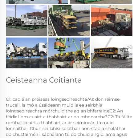
Ceisteanna Coitianta 
C1: cad é an próiseas loingseoireachta?A1: don réimse 
trucail, is mó a úsáideann muid is ea seirbhís 
loingseoireachta mórchuidithe ag an bhfarraigeC2: An 
féidir liom cuairt a thabhairt ar do mhonarcha?C2: Tá fáilte 
romhat cuairt a thabhairt ar ár seimineár, tá muid 
lonnaithe i Chun seirbhísí soláthair aon-stad a sholáthar 
do chustaiméirí, sábhálann tú do chuid airgid, ama agus 