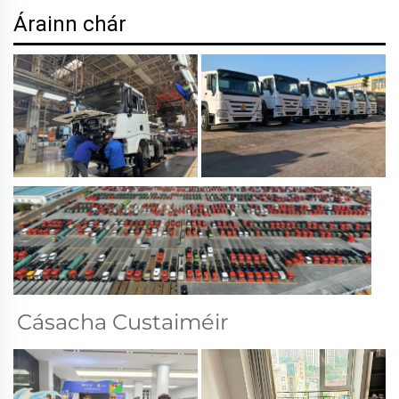
Árainn chár
Cásacha Custaiméir 