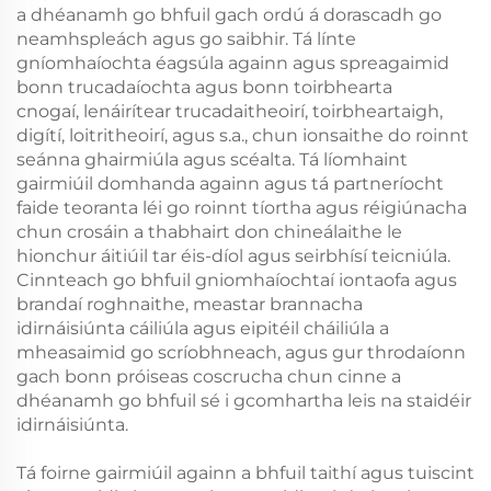
a dhéanamh go bhfuil gach ordú á dorascadh go
neamhspleách agus go saibhir. Tá línte
gníomhaíochta éagsúla againn agus spreagaimid
bonn trucadaíochta agus bonn toirbhearta
cnogaí, lenáirítear trucadaitheoirí, toirbheartaigh,
digítí, loitritheoirí, agus s.a., chun ionsaithe do roinnt
seánna ghairmiúla agus scéalta. Tá líomhaint
gairmiúil domhanda againn agus tá partneríocht
faide teoranta léi go roinnt tíortha agus réigiúnacha
chun crosáin a thabhairt don chineálaithe le
hionchur áitiúil tar éis-díol agus seirbhísí teicniúla.
Cinnteach go bhfuil gniomhaíochtaí iontaofa agus
brandaí roghnaithe, meastar brannacha
idirnáisiúnta cáiliúla agus eipitéil cháiliúla a
mheasaimid go scríobhneach, agus gur throdaíonn
gach bonn próiseas coscrucha chun cinne a
dhéanamh go bhfuil sé i gcomhartha leis na staidéir
idirnáisiúnta.
Tá foirne gairmiúil againn a bhfuil taithí agus tuiscint