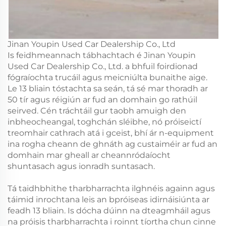
Jinan Youpin Used Car Dealership Co., Ltd
Is feidhmeannach tábhachtach é Jinan Youpin
Used Car Dealership Co., Ltd. a bhfuil foirdionad
fógraíochta trucáil agus meicniúlta bunaithe aige.
Le 13 bliain tóstachta sa seán, tá sé mar thoradh ar
50 tír agus réigiún ar fud an domhain go rathúil
seirved. Cén tráchtáil gur taobh amuigh den
inbheocheangal, toghchán sléibhe, nó próiseictí
treomhair cathrach atá i gceist, bhí ár n-equipment
ina rogha cheann de ghnáth ag custaiméir ar fud an
domhain mar gheall ar cheannródaíocht
shuntasach agus ionradh suntasach.
Tá taidhbhithe tharbharrachta ilghnéis againn agus
táimid inrochtana leis an bpróiseas idirnáisiúnta ar
feadh 13 bliain. Is dócha dúinn na dteagmháil agus
na próisis tharbharrachta i roinnt tíortha chun cinne