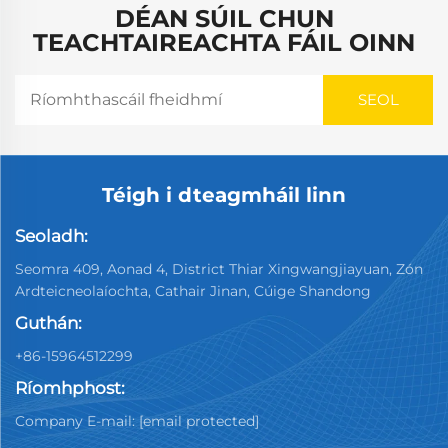
DÉAN SÚIL CHUN
TEACHTAIREACHTA FÁIL OINN
Téigh i dteagmháil linn
Seoladh:
Seomra 409, Aonad 4, District Thiar Xingwangjiayuan, Zón
Ardteicneolaíochta, Cathair Jinan, Cúige Shandong
Guthán:
+86-15964512299
Ríomhphost:
Company E-mail:
[email protected]