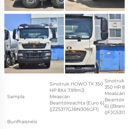
Sinotruk
Sinotruk HOWO TX 350
350 HP 8X
HP 8X4 7.99m3
Meascán
Sampla
Meascán
Beantóire
Beantóireachta (Euro 6)
6) ((Brand
((ZZ5317GJBN306GF1)
((FJG5313
Bunfhaisnéis