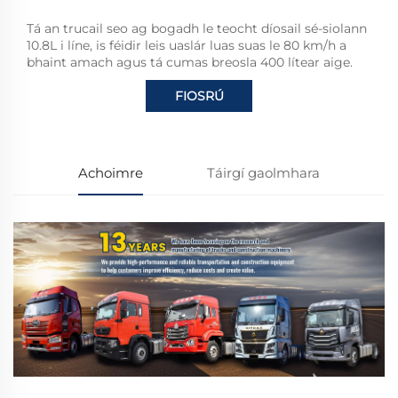
Tá an trucail seo ag bogadh le teocht díosail sé-siolann
10.8L i líne, is féidir leis uaslár luas suas le 80 km/h a
bhaint amach agus tá cumas breosla 400 lítear aige.
FIOSRÚ
Achoimre
Táirgí gaolmhara