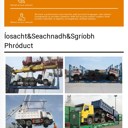
Íosacht&Seachnadh&Sgríobh
Phróduct