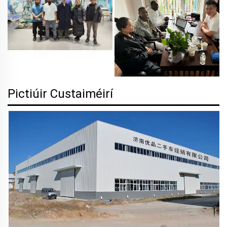
Pictiúir Custaiméirí