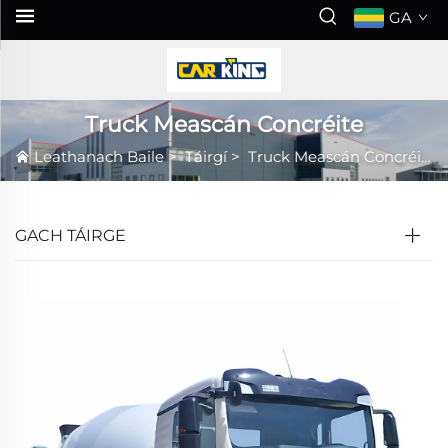
GA
Truck Meascán Concréite
Leathanach Baile
>
Táirgí
>
Truck Meascán Concréite
GACH TÁIRGE