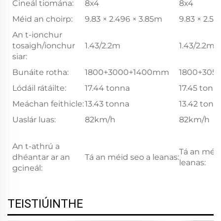
Cineál tiomána:
8x4
8x4
Méid an choirp:
9.83 × 2.496 × 3.85m
9.83 × 2.53
An t-ionchur
tosaigh/ionchur
1.43/2.2m
1.43/2.2m
siar:
Bunáite rotha:
1800+3000+1400mm
1800+305
Lódáil rátáilte:
17.44 tonna
17.45 tonn
Meáchan feithicle:
13.43 tonna
13.42 tonn
Uaslár luas:
82km/h
82km/h
An t-athrú a
Tá an méid
dhéantar ar an
Tá an méid seo a leanas:
leanas:
gcineál:
TEISTIÚINTHE