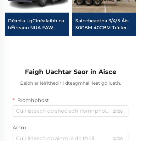
Déanta i gCínéalaibh na
Saincheaptha 3/4/5 Áis
hÉireann NUA FAW
30CBM 40CBM Tráiler
Jiefang New J6p
Cemente Mór Dry
Camión Trom 420HP
Powder V-Type Stainles
380HP 6X4 8X4 5.8m
Steel Trailler Cemente
Dump Truck Stock Ar
Seimhiúch
Fhios
Faigh Uachtar Saor in Aisce
Beidh ár léiritheoir i dteagmháil leat go luath.
Ríomhphost
0/100
Ainm
0/100