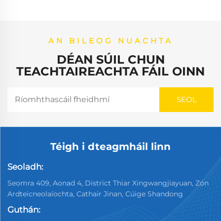
AN BILEOG NUACHTA
DÉAN SÚIL CHUN
TEACHTAIREACHTA FÁIL OINN
Téigh i dteagmháil linn
Seoladh:
Seomra 409, Aonad 4, District Thiar Xingwangjiayuan, Zón
Ardteicneolaíochta, Cathair Jinan, Cúige Shandong
Guthán: