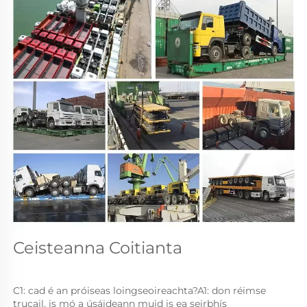
Ceisteanna Coitianta 
C1: cad é an próiseas loingseoireachta?A1: don réimse 
trucail, is mó a úsáideann muid is ea seirbhís 