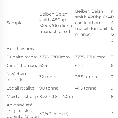
Trá
Beiben Beizhi
mi
Beiben Beizhi
sraith 420hp 6X4
Bei
sraith 480hp
Sampla
carr leathan
48
6X4 3300 díopa
trucail dumpáil
lea
mianach offset
mianach
sca
cu
Bunfhaisnéis
Bunáite rotha:
3775+1700mm
3775+1700mm
37
Cineál tiomána:
6X4
6X4
6X
Meáchan
32 tonna
28.5 tonna
32 
feithicle:
Lódáil rátáilte:
90 tonna
41.5 tonna
90
Méid an choirp:
8.73 × 3.8 × 4.0m
8.7
An ghné atá
leagtha síos i
30/40 céim (°)
30/
bpointe (a) den