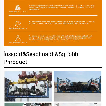
Íosacht&Seachnadh&Sgríobh
Phróduct