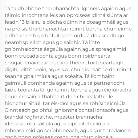
Tá taidhbhithe tharbharrachta ilghnéis againn agus
táimid inrochtana leis an bpróiseas idirnáisiúnta ar
feadh 13 bliain. Is dócha dúinn na dteagmháil agus
na próisis tharbharrachta i roinnt tíortha chun cinne
a dhéanamh go bhfuil gach ordú á dorascadh go
neamhspleách agus go saibhir. Tá línte
gníomhaíochta éagsúla againn agus spreagaimid
bonn trucadaíochta agus bonn toirbhearta
cnogaí, lenáirítear trucadaitheoirí, toirbheartaigh,
digítí, loitritheoirí, agus s.a., chun ionsaithe do roinnt
seánna ghairmiúla agus scéalta. Tá líomhaint
gairmiúil domhanda againn agus tá partneríocht
faide teoranta léi go roinnt tíortha agus réigiúnacha
chun crosáin a thabhairt don chineálaithe le
hionchur áitiúil tar éis-díol agus seirbhísí teicniúla.
Cinnteach go bhfuil gniomhaíochtaí iontaofa agus
brandaí roghnaithe, meastar brannacha
idirnáisiúnta cáiliúla agus eipitéil cháiliúla a
mheasaimid go scríobhneach, agus gur throdaíonn
gach bonn próiseas coscrucha chun cinne a