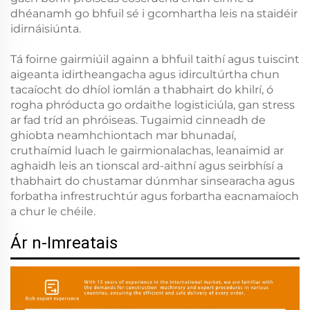
dhéanamh go bhfuil sé i gcomhartha leis na staidéir
idirnáisiúnta.
Tá foirne gairmiúil againn a bhfuil taithí agus tuiscint
aigeanta idirtheangacha agus idircultúrtha chun
tacaíocht do dhíol iomlán a thabhairt do khilrí, ó
rogha phróducta go ordaithe logisticiúla, gan stress
ar fad tríd an phróiseas. Tugaimid cinneadh de
ghiobta neamhchiontach mar bhunadaí,
cruthaímid luach le gairmionalachas, leanaimid ar
aghaidh leis an tionscal ard-aithní agus seirbhísí a
thabhairt do chustamar dúnmhar sinsearacha agus
forbatha infrestruchtúr agus forbartha eacnamaíoch
a chur le chéile.
Ár n-Imreatais