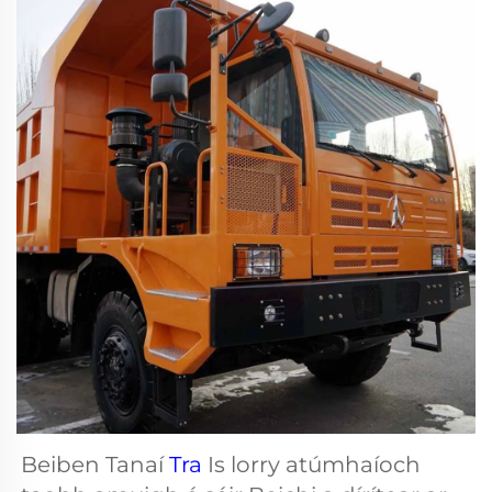
Beiben Tanaí 
Tra 
Is lorry atúmhaíoch 