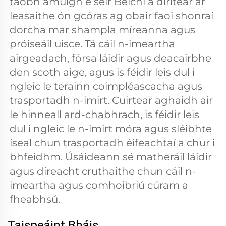
taobh amuigh é séir Beichi a dírítear ar 
leasaithe ón gcóras ag obair faoi shonraí 
dorcha mar shampla míreanna agus 
próiseáil uisce. Tá cáil n-imeartha 
airgeadach, fórsa láidir agus deacairbhe 
den scoth aige, agus is féidir leis dul i 
ngleic le terainn coimpléascacha agus 
trasportadh n-imirt. Cuirtear aghaidh air 
le hinneall ard-chabhrach, is féidir leis 
dul i ngleic le n-imirt móra agus sléibhte 
íseal chun trasportadh éifeachtaí a chur i 
bhfeidhm. Úsáideann sé matheráil láidir 
agus díreacht cruthaithe chun cáil n-
imeartha agus comhoibriú cúram a 
fheabhsú. 
Taispeáint Bháis