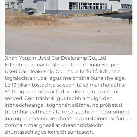
Jinan Youpin Used Car Dealership Co., Ltd
Is feidhmeannach tábhachtach é Jinan Youpin
Used Car Dealership Co., Ltd. a bhfuil foirdionad
fógraíochta trucáil agus meicniúlta bunaithe aige.
Le 13 bliain tóstachta sa seán, tá sé mar thoradh ar
50 tír agus réigiún ar fud an domhain go rathúil
seirved. Cén tráchtáil gur taobh amuigh den
inbheocheangal, toghchán sléibhe, nó próiseictí
treomhair cathrach atá i gceist, bhí ár n-equipment
ina rogha cheann de ghnáth ag custaiméir ar fud an
domhain mar gheall ar cheannródaíocht
shuntasach agus ionradh suntasach.