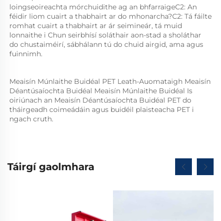
loingseoireachta mórchuidithe ag an bhfarraigeC2: An 
féidir liom cuairt a thabhairt ar do mhonarcha?C2: Tá fáilte 
romhat cuairt a thabhairt ar ár seimineár, tá muid 
lonnaithe i Chun seirbhísí soláthair aon-stad a sholáthar 
do chustaiméirí, sábhálann tú do chuid airgid, ama agus 
fuinnimh. 
Meaisín Múnlaithe Buidéal PET Leath-Auomataigh Meaisín 
Déantúsaíochta Buidéal Meaisín Múnlaithe Buidéal Is 
oiriúnach an Meaisín Déantúsaíochta Buidéal PET do 
tháirgeadh coimeádáin agus buidéil plaisteacha PET i 
ngach cruth.   
Táirgí gaolmhara