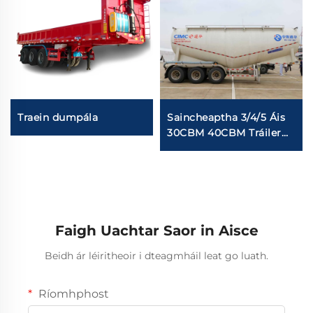
Traein dumpála
Saincheaptha 3/4/5 Áis
30CBM 40CBM Tráiler
Cemente Mór Dry
Powder V-Type Stainles
Steel Trailler Cemente
Seimhiúch
Faigh Uachtar Saor in Aisce
Beidh ár léiritheoir i dteagmháil leat go luath.
Ríomhphost