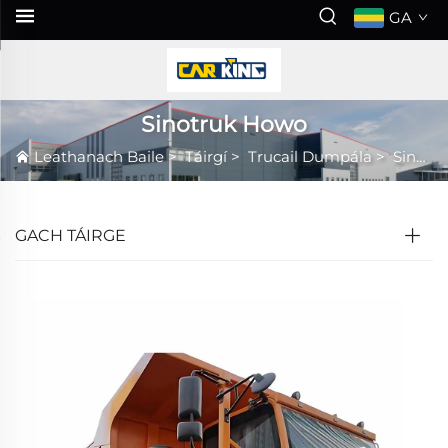
GA
Sinotruk Howo
Leathanach Baile
>
Táirgí
>
Trucail Dumpála
>
Sinotruk Howo
GACH TÁIRGE