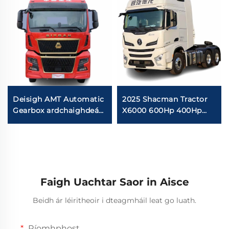
Deisigh AMT Automatic
2025 Shacman Tractor
Gearbox ardchaighdeán
X6000 600Hp 400Hp
MAN Engine 580HP
Lhd 6X4 Truck Trailer
610HP 6*4 10Wheeler
Head Manual Tractor
Sinotruk Sitrak Tractor
Truck
Truck Head
Faigh Uachtar Saor in Aisce
Beidh ár léiritheoir i dteagmháil leat go luath.
Ríomhphost