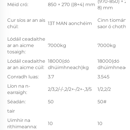
(970-850) × 27
Méid cró:
850 × 270 ((8+4) mm
8) mm
Cur síos ar an ais
Cinn tiomána
13T MAN aonchéim
chúl:
saor ó chotha
Lódáil ceadaithe
ar an aicme
7000kg
7000kg
tosaigh:
Lódáil ceadaithe
18000(dó
18000(dó
ar an aicme cúil:
dhúimhneach)kg
dhúimhneach
Conradh luas:
3.7
3.545
Líon na n-
2/3,2/-/-,2/2+-/2+-,3/5
1/2,2/2
earraigh:
Séadán:
50
50#
tair
Uimhir na
10
10
rithimeanna: