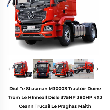
Díol Te Shacman M3000S Tractóir Duine
Trom Le HInneall Dísle 375HP 380HP 4X2
Ceann Trucail Le Praghas Maith