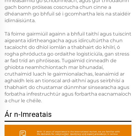
mheasaimid go scríobhneach, agus gur throdaíonn
gach bonn próiseas coscrucha chun cinne a
dhéanamh go bhfuil sé i gcomhartha leis na staidéir
idirnáisiúnta.
Tá foirne gairmiúil againn a bhfuil taithí agus tuiscint
aigeanta idirtheangacha agus idircultúrtha chun
tacaíocht do dhíol iomlán a thabhairt do khilrí, ó
rogha phróducta go ordaithe logisticiúla, gan stress
ar fad tríd an phróiseas. Tugaimid cinneadh de
ghiobta neamhchiontach mar bhunadaí,
cruthaímid luach le gairmionalachas, leanaimid ar
aghaidh leis an tionscal ard-aithní agus seirbhísí a
thabhairt do chustamar dúnmhar sinsearacha agus
forbatha infrestruchtúr agus forbartha eacnamaíoch
a chur le chéile.
Ár n-Imreatais