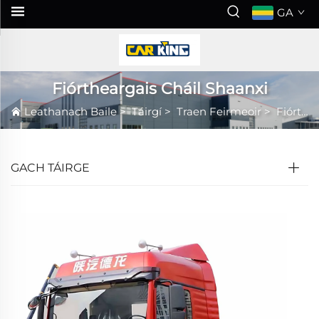
GA
Fiórtheargais Cháil Shaanxi
Leathanach Baile
>
Táirgí
>
Traen Feirmeoir
>
Fiórtheargais Cháil Shaanxi
GACH TÁIRGE