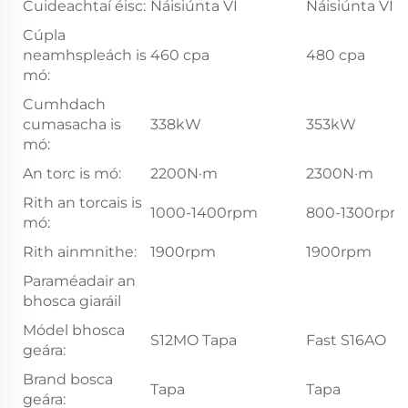
Cuideachtaí éisc:
Náisiúnta VI
Náisiúnta VI
Cúpla
neamhspleách is
460 cpa
480 cpa
mó:
Cumhdach
cumasacha is
338kW
353kW
mó:
An torc is mó:
2200N·m
2300N·m
Rith an torcais is
1000-1400rpm
800-1300rpm
mó:
Rith ainmnithe:
1900rpm
1900rpm
Paraméadair an
bhosca giaráil
Módel bhosca
S12MO Tapa
Fast S16AO
geára:
Brand bosca
Tapa
Tapa
geára: