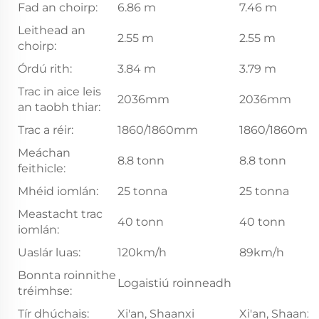
Fad an choirp:
6.86 m
7.46 m
Leithead an
2.55 m
2.55 m
choirp:
Órdú rith:
3.84 m
3.79 m
Trac in aice leis
2036mm
2036mm
an taobh thiar:
Trac a réir:
1860/1860mm
1860/1860m
Meáchan
8.8 tonn
8.8 tonn
feithicle:
Mhéid iomlán:
25 tonna
25 tonna
Meastacht trac
40 tonn
40 tonn
iomlán:
Uaslár luas:
120km/h
89km/h
Bonnta roinnithe
Logaistiú roinneadh
tréimhse:
Tír dhúchais:
Xi'an, Shaanxi
Xi'an, Shaanxi