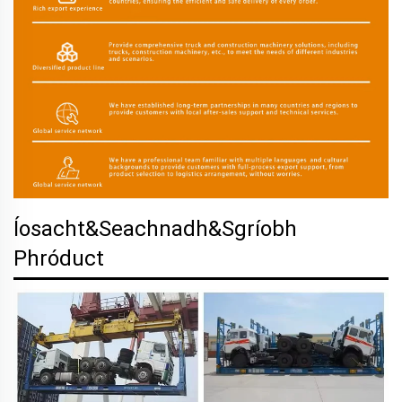
Íosacht&Seachnadh&Sgríobh
Phróduct