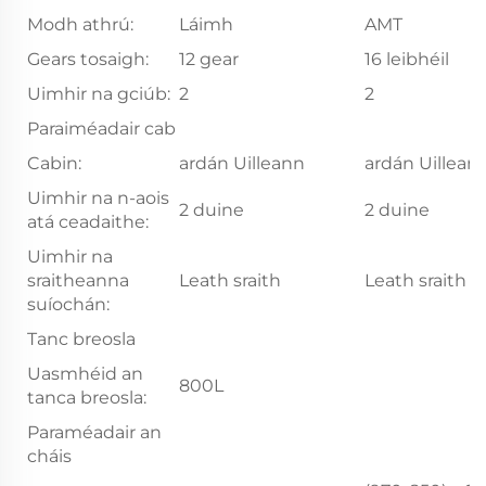
Modh athrú:
Láimh
AMT
Gears tosaigh:
12 gear
16 leibhéil
Uimhir na gciúb:
2
2
Paraiméadair cab
Cabin:
ardán Uilleann
ardán Uillean
Uimhir na n-aois
2 duine
2 duine
atá ceadaithe:
Uimhir na
sraitheanna
Leath sraith
Leath sraith
suíochán:
Tanc breosla
Uasmhéid an
800L
tanca breosla:
Paraméadair an
cháis