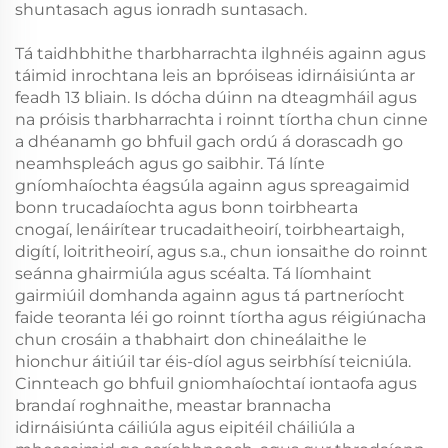
shuntasach agus ionradh suntasach.
Tá taidhbhithe tharbharrachta ilghnéis againn agus
táimid inrochtana leis an bpróiseas idirnáisiúnta ar
feadh 13 bliain. Is dócha dúinn na dteagmháil agus
na próisis tharbharrachta i roinnt tíortha chun cinne
a dhéanamh go bhfuil gach ordú á dorascadh go
neamhspleách agus go saibhir. Tá línte
gníomhaíochta éagsúla againn agus spreagaimid
bonn trucadaíochta agus bonn toirbhearta
cnogaí, lenáirítear trucadaitheoirí, toirbheartaigh,
digítí, loitritheoirí, agus s.a., chun ionsaithe do roinnt
seánna ghairmiúla agus scéalta. Tá líomhaint
gairmiúil domhanda againn agus tá partneríocht
faide teoranta léi go roinnt tíortha agus réigiúnacha
chun crosáin a thabhairt don chineálaithe le
hionchur áitiúil tar éis-díol agus seirbhísí teicniúla.
Cinnteach go bhfuil gniomhaíochtaí iontaofa agus
brandaí roghnaithe, meastar brannacha
idirnáisiúnta cáiliúla agus eipitéil cháiliúla a