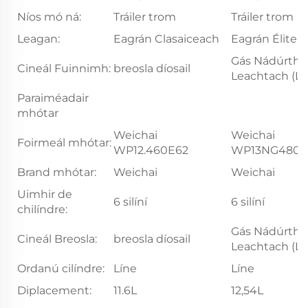
Níos mó ná:
Tráiler trom
Tráiler trom
Leagan:
Eagrán Clasaiceach
Eagrán Élite
Gás Nádúrtha
Cineál Fuinnimh:
breosla díosail
Leachtach (L
Paraiméadair
mhótar
Weichai
Weichai
Foirmeál mhótar:
WP12.460E62
WP13NG480E
Brand mhótar:
Weichai
Weichai
Uimhir de
6 silíní
6 silíní
chilíndre:
Gás Nádúrtha
Cineál Breosla:
breosla díosail
Leachtach (L
Ordanú cilíndre:
Líne
Líne
Diplacement:
11.6L
12,54L