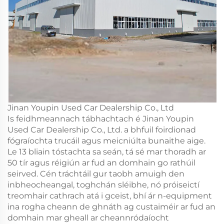
Jinan Youpin Used Car Dealership Co., Ltd
Is feidhmeannach tábhachtach é Jinan Youpin
Used Car Dealership Co., Ltd. a bhfuil foirdionad
fógraíochta trucáil agus meicniúlta bunaithe aige.
Le 13 bliain tóstachta sa seán, tá sé mar thoradh ar
50 tír agus réigiún ar fud an domhain go rathúil
seirved. Cén tráchtáil gur taobh amuigh den
inbheocheangal, toghchán sléibhe, nó próiseictí
treomhair cathrach atá i gceist, bhí ár n-equipment
ina rogha cheann de ghnáth ag custaiméir ar fud an
domhain mar gheall ar cheannródaíocht