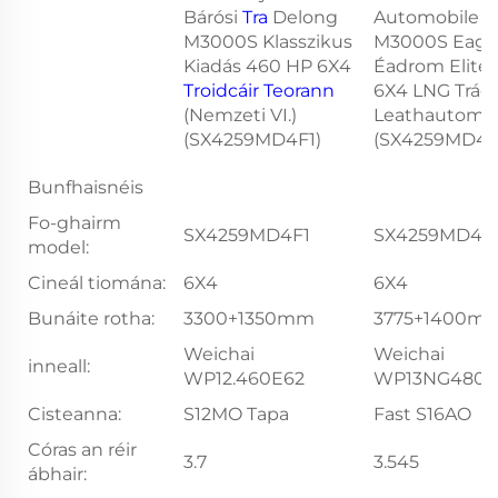
Bárósi
Tra
Delong
Automobile D
M3000S Klasszikus
M3000S Eagr
Kiadás 460 HP 6X4
Éadrom Elite
Troidcáir Teorann
6X4 LNG Trác
(Nemzeti VI.)
Leathautoma
(SX4259MD4F1)
(SX4259MD4T
Bunfhaisnéis
Fo-ghairm
SX4259MD4F1
SX4259MD4T
model:
Cineál tiomána:
6X4
6X4
Bunáite rotha:
3300+1350mm
3775+1400m
Weichai
Weichai
inneall:
WP12.460E62
WP13NG480E
Cisteanna:
S12MO Tapa
Fast S16AO
Córas an réir
3.7
3.545
ábhair: