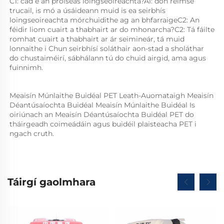
C1: cad é an próiseas loingseoireachta?A1: don réimse 
trucail, is mó a úsáideann muid is ea seirbhís 
loingseoireachta mórchuidithe ag an bhfarraigeC2: An 
féidir liom cuairt a thabhairt ar do mhonarcha?C2: Tá fáilte 
romhat cuairt a thabhairt ar ár seimineár, tá muid 
lonnaithe i Chun seirbhísí soláthair aon-stad a sholáthar 
do chustaiméirí, sábhálann tú do chuid airgid, ama agus 
fuinnimh. 
Meaisín Múnlaithe Buidéal PET Leath-Auomataigh Meaisín 
Déantúsaíochta Buidéal Meaisín Múnlaithe Buidéal Is 
oiriúnach an Meaisín Déantúsaíochta Buidéal PET do 
tháirgeadh coimeádáin agus buidéil plaisteacha PET i 
ngach cruth.   
Táirgí gaolmhara