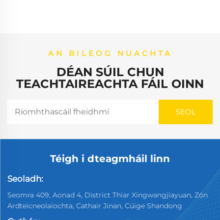
AN BILEOG NUACHTA
DÉAN SÚIL CHUN
TEACHTAIREACHTA FÁIL OINN
Téigh i dteagmháil linn
Seoladh:
Seomra 409, Aonad 4, District Thiar Xingwangjiayuan, Zón
Ardteicneolaíochta, Cathair Jinan, Cúige Shandong