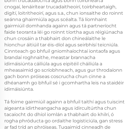
bonn trucadaíochta agus bonn toirbhearta
cnogaí, lenáirítear trucadaitheoirí, toirbheartaigh,
digítí, loitritheoirí, agus s.a., chun ionsaithe do roinnt
seánna ghairmiúla agus scéalta. Tá líomhaint
gairmiúil domhanda againn agus tá partneríocht
faide teoranta léi go roinnt tíortha agus réigiúnacha
chun crosáin a thabhairt don chineálaithe le
hionchur áitiúil tar éis-díol agus seirbhísí teicniúla.
Cinnteach go bhfuil gniomhaíochtaí iontaofa agus
brandaí roghnaithe, meastar brannacha
idirnáisiúnta cáiliúla agus eipitéil cháiliúla a
mheasaimid go scríobhneach, agus gur throdaíonn
gach bonn próiseas coscrucha chun cinne a
dhéanamh go bhfuil sé i gcomhartha leis na staidéir
idirnáisiúnta.
Tá foirne gairmiúil againn a bhfuil taithí agus tuiscint
aigeanta idirtheangacha agus idircultúrtha chun
tacaíocht do dhíol iomlán a thabhairt do khilrí, ó
rogha phróducta go ordaithe logisticiúla, gan stress
ar fad tríd an phróiseas. Tugaimid cinneadh de