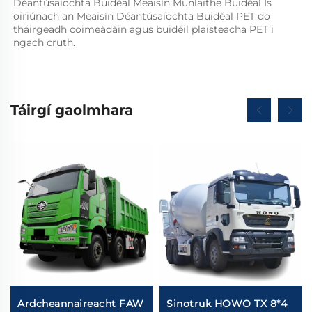
Déantúsaíochta Buidéal Meaisín Múnlaithe Buidéal Is 
oiriúnach an Meaisín Déantúsaíochta Buidéal PET do 
tháirgeadh coimeádáin agus buidéil plaisteacha PET i 
ngach cruth.   
Táirgí gaolmhara
Ardcheannaireacht FAW
Sinotruk HOWO TX 8*4