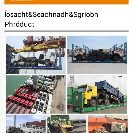
Íosacht&Seachnadh&Sgríobh
Phróduct