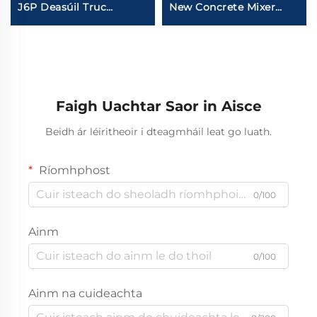
J6P Deasúil Truc
New Concrete Mixer
Dígeadála 8*4 12Rothla
Trucks 12m3 14m3
420HP 60Ton Luchtum
Capacity 12Rothairleac
Truc Dígeadála In
Cement Concrete Mixer
Ionada
Truck With Pump
Faigh Uachtar Saor in Aisce
Beidh ár léiritheoir i dteagmháil leat go luath.
Ríomhphost
0/100
Ainm
0/100
Ainm na cuideachta