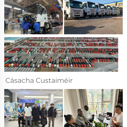
Cásacha Custaiméir 