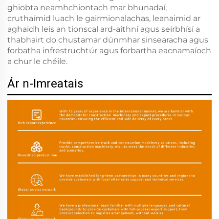
ghiobta neamhchiontach mar bhunadaí,
cruthaímid luach le gairmionalachas, leanaimid ar
aghaidh leis an tionscal ard-aithní agus seirbhísí a
thabhairt do chustamar dúnmhar sinsearacha agus
forbatha infrestruchtúr agus forbartha eacnamaíoch
a chur le chéile.
Ár n-Imreatais