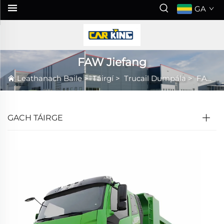
GA
FAW Jiefang
Leathanach Baile
>
Táirgí
>
Trucail Dumpála
>
FAW Jiefang
GACH TÁIRGE