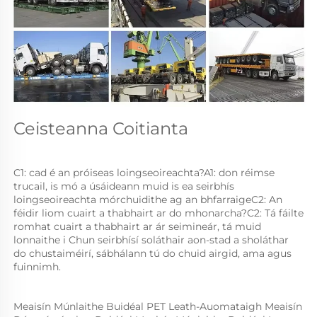
Ceisteanna Coitianta 
C1: cad é an próiseas loingseoireachta?A1: don réimse 
trucail, is mó a úsáideann muid is ea seirbhís 
loingseoireachta mórchuidithe ag an bhfarraigeC2: An 
féidir liom cuairt a thabhairt ar do mhonarcha?C2: Tá fáilte 
romhat cuairt a thabhairt ar ár seimineár, tá muid 
lonnaithe i Chun seirbhísí soláthair aon-stad a sholáthar 
do chustaiméirí, sábhálann tú do chuid airgid, ama agus 
fuinnimh. 
Meaisín Múnlaithe Buidéal PET Leath-Auomataigh Meaisín 