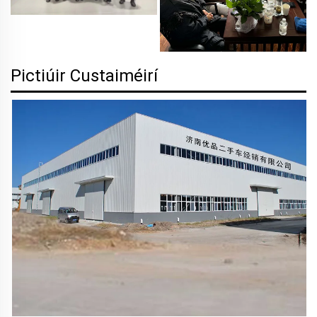
Pictiúir Custaiméirí