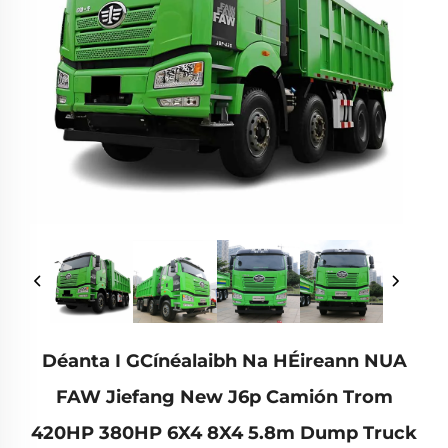
Déanta I GCínéalaibh Na HÉireann NUA
FAW Jiefang New J6p Camión Trom
420HP 380HP 6X4 8X4 5.8m Dump Truck