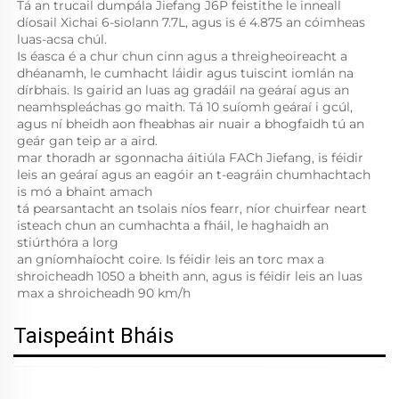
Tá an trucail dumpála Jiefang J6P feistithe le inneall 
díosail Xichai 6-siolann 7.7L, agus is é 4.875 an cóimheas 
luas-acsa chúl. 
Is éasca é a chur chun cinn agus a threigheoireacht a 
dhéanamh, le cumhacht láidir agus tuiscint iomlán na 
dírbhais. Is gairid an luas ag gradáil na geáraí agus an 
neamhspleáchas go maith. Tá 10 suíomh geáraí i gcúl, 
agus ní bheidh aon fheabhas air nuair a bhogfaidh tú an 
geár gan teip ar a aird. 
mar thoradh ar sgonnacha áitiúla FACh Jiefang, is féidir 
leis an geáraí agus an eagóir an t-eagráin chumhachtach 
is mó a bhaint amach 
tá pearsantacht an tsolais níos fearr, níor chuirfear neart 
isteach chun an cumhachta a fháil, le haghaidh an 
stiúrthóra a lorg 
an gníomhaíocht coire. Is féidir leis an torc max a 
shroicheadh 1050 a bheith ann, agus is féidir leis an luas 
max a shroicheadh 90 km/h 
Taispeáint Bháis