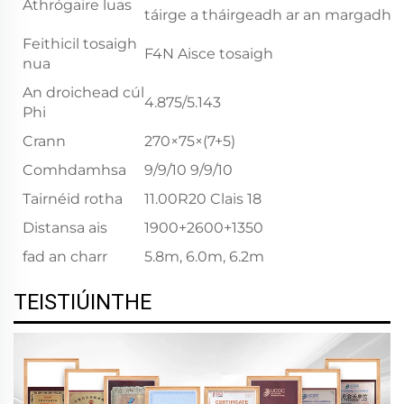
Athrógaire luas
táirge a tháirgeadh ar an margadh.
Feithicil tosaigh
F4N Aisce tosaigh
nua
An droichead cúl
4.875/5.143
Phi
Crann
270×75×(7+5)
Comhdamhsa
9/9/10 9/9/10
Tairnéid rotha
11.00R20 Clais 18
Distansa ais
1900+2600+1350
fad an charr
5.8m, 6.0m, 6.2m
TEISTIÚINTHE