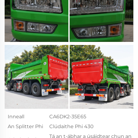
Inneall
CA6DK2-35E65
An Splitter Phi
Clúdaithe Phi 430
Tá an t-ábhar a úsáidtear chun an