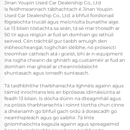
Jinan Youpin Used Car Dealership Co., Ltd
Is feidhmeannach tábhachtach é Jinan Youpin
Used Car Dealership Co., Ltd. a bhfuil foirdionad
fógraíochta trucáil agus meicniúlta bunaithe aige.
Le 13 bliain tóstachta sa seán, tá sé mar thoradh ar
50 tír agus réigiún ar fud an domhain go rathúil
seirved. Cén tráchtáil gur taobh amuigh den
inbheocheangal, toghchán sléibhe, nó próiseictí
treomhair cathrach atá i gceist, bhí ár n-equipment
ina rogha cheann de ghnáth ag custaiméir ar fud an
domhain mar gheall ar cheannródaíocht
shuntasach agus ionradh suntasach.
Tá taidhbhithe tharbharrachta ilghnéis againn agus
táimid inrochtana leis an bpróiseas idirnáisiúnta ar
feadh 13 bliain. Is dócha dúinn na dteagmháil agus
na próisis tharbharrachta i roinnt tíortha chun cinne
a dhéanamh go bhfuil gach ordú á dorascadh go
neamhspleách agus go saibhir. Tá línte
gníomhaíochta éagsúla againn agus spreagaimid