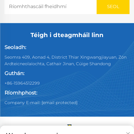
Téigh i dteagmháil linn
Seoladh:
Seomra 409, Aonad 4, District Thiar Xingwangjiayuan, Zón
Ardteicneolaíochta, Cathair Jinan, Cúige Shandong
Guthán:
+86-15964512299
Ríomhphost:
Company E-mail:
[email protected]