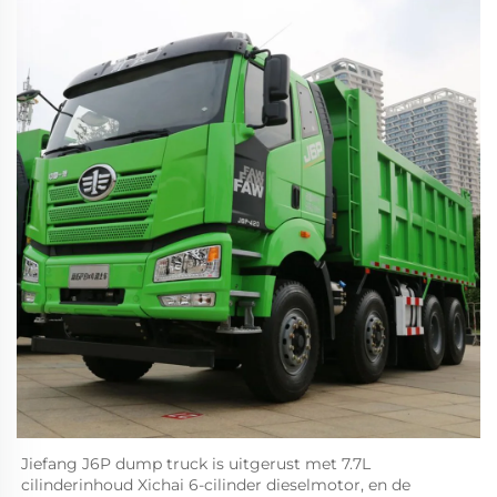
Jiefang J6P dump truck is uitgerust met 7.7L 
cilinderinhoud Xichai 6-cilinder dieselmotor, en de 