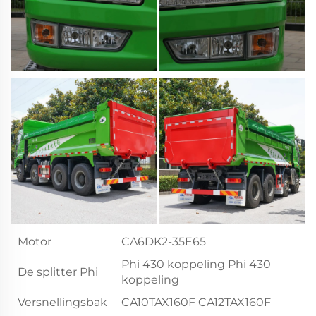
Motor
CA6DK2-35E65
Phi 430 koppeling Phi 430
De splitter Phi
koppeling
Versnellingsbak
CA10TAX160F CA12TAX160F