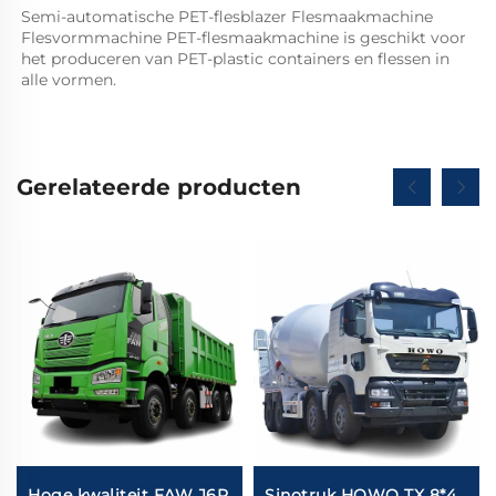
Semi-automatische PET-flesblazer Flesmaakmachine 
Flesvormmachine PET-flesmaakmachine is geschikt voor 
het produceren van PET-plastic containers en flessen in 
alle vormen.   
Gerelateerde producten
Hoge kwaliteit FAW J6P
Sinotruk HOWO TX 8*4