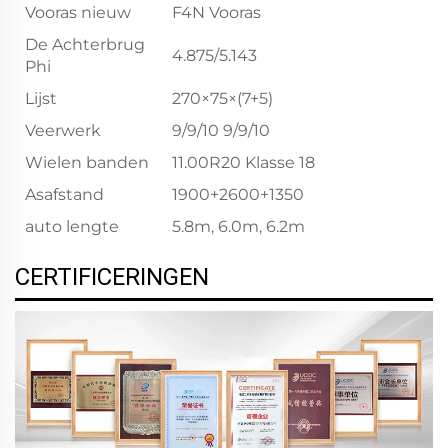
Vooras nieuw
F4N Vooras
De Achterbrug
4.875/5.143
Phi
Lijst
270×75×(7+5)
Veerwerk
9/9/10 9/9/10
Wielen banden
11.00R20 Klasse 18
Asafstand
1900+2600+1350
auto lengte
5.8m, 6.0m, 6.2m
CERTIFICERINGEN