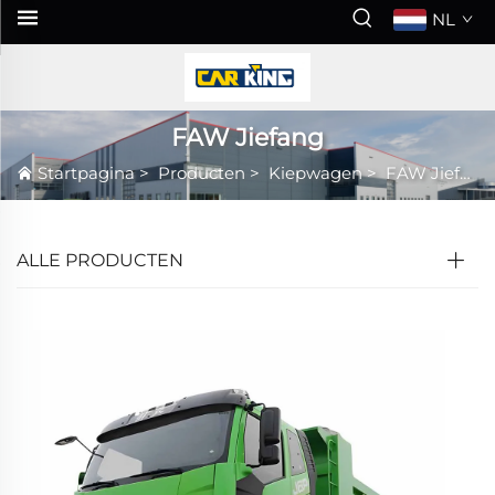
NL
FAW Jiefang
Startpagina
>
Producten
>
Kiepwagen
>
FAW Jiefang
ALLE PRODUCTEN