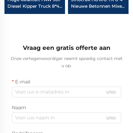
Diesel Kipper Truck 8*4
Nieuwe Betonnen Mixer
12Wheeler 420PK
Trucks 12m3 14m3
60Tons Laad Kipper
Capaciteit 12Wiel
Kipper Truck Op
Cement Betonnen Mixer
Voorraad
Truck Met Pomp
Vraag een gratis offerte aan
Onze vertegenwoordiger neemt spoedig contact met
u op.
E-mail
0/100
Naam
0/100