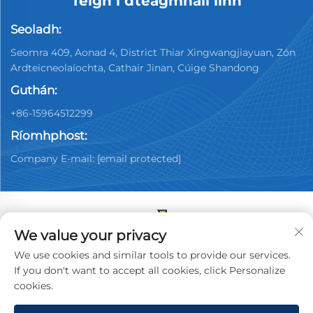
Téigh i dteagmháil linn
Seoladh:
Seomra 409, Aonad 4, District Thiar Xingwangjiayuan, Zón
Ardteicneolaíochta, Cathair Jinan, Cúige Shandong
Guthán:
+86-15964512299
Ríomhphost:
Company E-mail:
[email protected]
We value your privacy
Cóipcheart © 2026 China Jinan Youpin Used Car
We use cookies and similar tools to provide our services.
Dealership Co., Ltd. Gach ceart ar cosaint.
Beartas
If you don't want to accept all cookies, click Personalize
Príobháideachta
cookies.