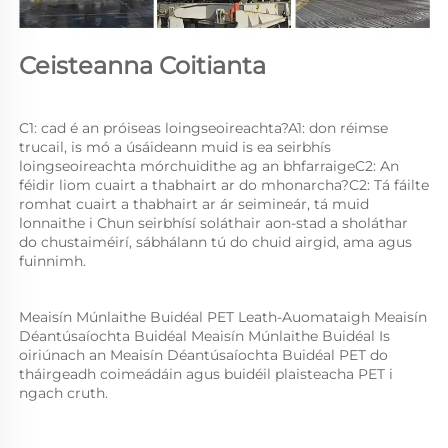
Ceisteanna Coitianta 
C1: cad é an próiseas loingseoireachta?A1: don réimse 
trucail, is mó a úsáideann muid is ea seirbhís 
loingseoireachta mórchuidithe ag an bhfarraigeC2: An 
féidir liom cuairt a thabhairt ar do mhonarcha?C2: Tá fáilte 
romhat cuairt a thabhairt ar ár seimineár, tá muid 
lonnaithe i Chun seirbhísí soláthair aon-stad a sholáthar 
do chustaiméirí, sábhálann tú do chuid airgid, ama agus 
fuinnimh. 
Meaisín Múnlaithe Buidéal PET Leath-Auomataigh Meaisín 
Déantúsaíochta Buidéal Meaisín Múnlaithe Buidéal Is 
oiriúnach an Meaisín Déantúsaíochta Buidéal PET do 
tháirgeadh coimeádáin agus buidéil plaisteacha PET i 
ngach cruth.   