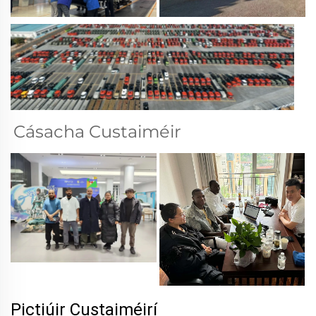
Cásacha Custaiméir 
Pictiúir Custaiméirí