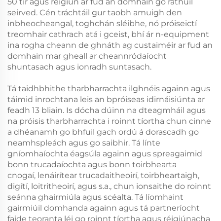
50 tír agus réigiún ar fud an domhain go rathúil
seirved. Cén tráchtáil gur taobh amuigh den
inbheocheangal, toghchán sléibhe, nó próiseictí
treomhair cathrach atá i gceist, bhí ár n-equipment
ina rogha cheann de ghnáth ag custaiméir ar fud an
domhain mar gheall ar cheannródaíocht
shuntasach agus ionradh suntasach.
Tá taidhbhithe tharbharrachta ilghnéis againn agus
táimid inrochtana leis an bpróiseas idirnáisiúnta ar
feadh 13 bliain. Is dócha dúinn na dteagmháil agus
na próisis tharbharrachta i roinnt tíortha chun cinne
a dhéanamh go bhfuil gach ordú á dorascadh go
neamhspleách agus go saibhir. Tá línte
gníomhaíochta éagsúla againn agus spreagaimid
bonn trucadaíochta agus bonn toirbhearta
cnogaí, lenáirítear trucadaitheoirí, toirbheartaigh,
digítí, loitritheoirí, agus s.a., chun ionsaithe do roinnt
seánna ghairmiúla agus scéalta. Tá líomhaint
gairmiúil domhanda againn agus tá partneríocht
faide teoranta léi go roinnt tíortha agus réigiúnacha