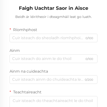
Trailer In Stock
Faigh Uachtar Saor in Aisce
Beidh ár léiritheoir i dteagmháil leat go luath.
Ríomhphost
0/100
Ainm
0/100
Ainm na cuideachta
0/200
Teachtaireacht