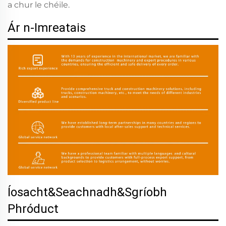
a chur le chéile.
Ár n-Imreatais
Íosacht&Seachnadh&Sgríobh
Phróduct