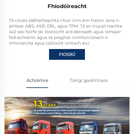
Fhíodóireacht
Tá córais sábháilteachta chun cinn ann freisin, lena n-
áirítear ABS, ASR, EBL, agus TPM. Tá an trucail trachta
4x2 seo foirfe do lóistíocht ard-deireadh agus iompair
fad-achrainn, agus tá praghas comhoiriúnach ó
mhonarcha agus cáilíocht iontach aici.
FIOSRÚ
Achoimre
Táirgí gaolmhara