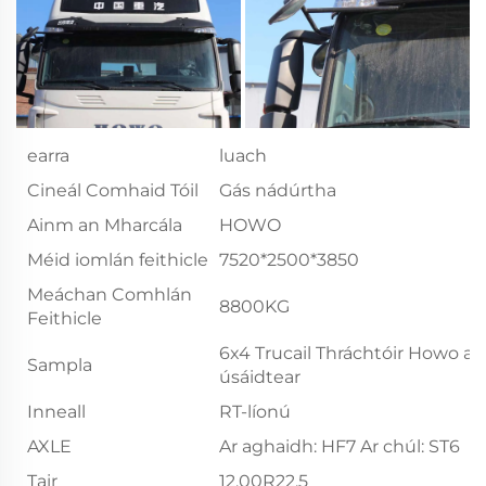
earra
luach
Cineál Comhaid Tóil
Gás nádúrtha
Ainm an Mharcála
HOWO
Méid iomlán feithicle
7520*2500*3850
Meáchan Comhlán
8800KG
Feithicle
6x4 Trucail Thráchtóir Howo a
Sampla
úsáidtear
Inneall
RT-líonú
AXLE
Ar aghaidh: HF7 Ar chúl: ST6
Tair
12.00R22.5