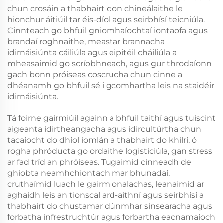
chun crosáin a thabhairt don chineálaithe le
hionchur áitiúil tar éis-díol agus seirbhísí teicniúla.
Cinnteach go bhfuil gniomhaíochtaí iontaofa agus
brandaí roghnaithe, meastar brannacha
idirnáisiúnta cáiliúla agus eipitéil cháiliúla a
mheasaimid go scríobhneach, agus gur throdaíonn
gach bonn próiseas coscrucha chun cinne a
dhéanamh go bhfuil sé i gcomhartha leis na staidéir
idirnáisiúnta.
Tá foirne gairmiúil againn a bhfuil taithí agus tuiscint
aigeanta idirtheangacha agus idircultúrtha chun
tacaíocht do dhíol iomlán a thabhairt do khilrí, ó
rogha phróducta go ordaithe logisticiúla, gan stress
ar fad tríd an phróiseas. Tugaimid cinneadh de
ghiobta neamhchiontach mar bhunadaí,
cruthaímid luach le gairmionalachas, leanaimid ar
aghaidh leis an tionscal ard-aithní agus seirbhísí a
thabhairt do chustamar dúnmhar sinsearacha agus
forbatha infrestruchtúr agus forbartha eacnamaíoch