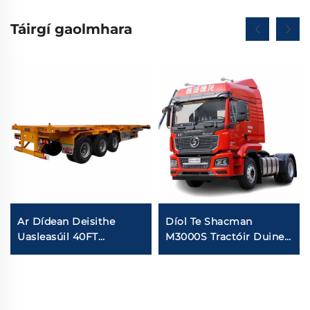
Táirgí gaolmhara
Ar Dídean Deisithe
Díol Te Shacman
Uasleasúil 40FT
M3000S Tractóir Duine
Container Skeleton
Trom Le hInneall Dísle
Semi Trailer Stálchóir
375HP 380HP 4X2
12.00R20 Ciorruithe
Ceann Trucail Le
3Aicsí Skeleton Semi
Praghas Maith