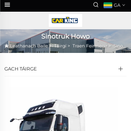
GA
Sinotruk Howo
Leathanach Baile
>
Táirgí
>
Traen Feirmeoir
>
Sinotruk Howo
GACH TÁIRGE