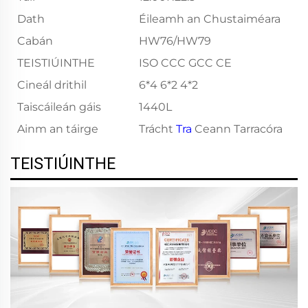
Dath
Éileamh an Chustaiméara
Cabán
HW76/HW79
TEISTIÚINTHE
ISO CCC GCC CE
Cineál drithil
6*4 6*2 4*2
Taiscáileán gáis
1440L
Ainm an táirge
Trácht
Tra
Ceann Tarracóra
TEISTIÚINTHE