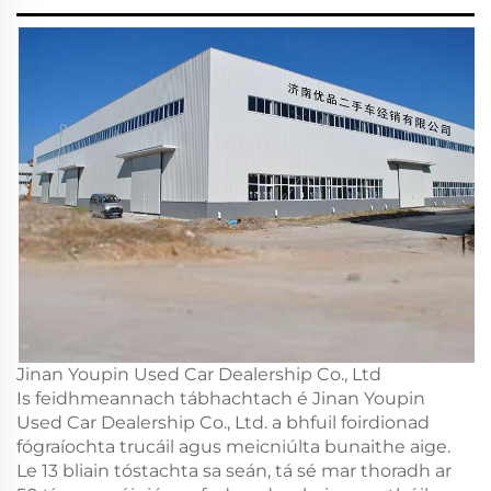
Jinan Youpin Used Car Dealership Co., Ltd
Is feidhmeannach tábhachtach é Jinan Youpin
Used Car Dealership Co., Ltd. a bhfuil foirdionad
fógraíochta trucáil agus meicniúlta bunaithe aige.
Le 13 bliain tóstachta sa seán, tá sé mar thoradh ar