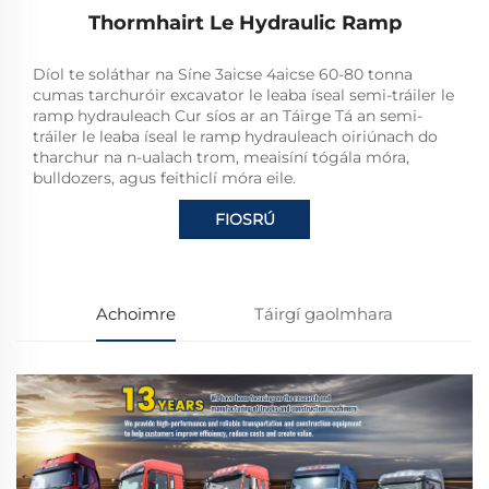
Thormhairt Le Hydraulic Ramp
Díol te soláthar na Síne 3aicse 4aicse 60-80 tonna
cumas tarchuróir excavator le leaba íseal semi-tráiler le
ramp hydrauleach Cur síos ar an Táirge Tá an semi-
tráiler le leaba íseal le ramp hydrauleach oiriúnach do
tharchur na n-ualach trom, meaisíní tógála móra,
bulldozers, agus feithiclí móra eile.
FIOSRÚ
Achoimre
Táirgí gaolmhara