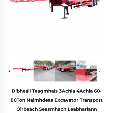
Díbheáil Teagmhais 3Achla 4Achla 60-
80Ton Naimhdeas Excavator Transport
Óirbeach Seasmhach Leabharlann