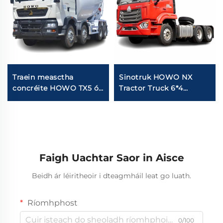
Traein measctha
Sinotruk HOWO NX
concréite HOWO TX5 ó
Tractor Truck 6*4
Sinotruk
10Wheeler Hohan Howo
380HP 430HP 40Tons
Truc Ceann Le Stádas
Ard
Faigh Uachtar Saor in Aisce
Beidh ár léiritheoir i dteagmháil leat go luath.
Ríomhphost
0/100