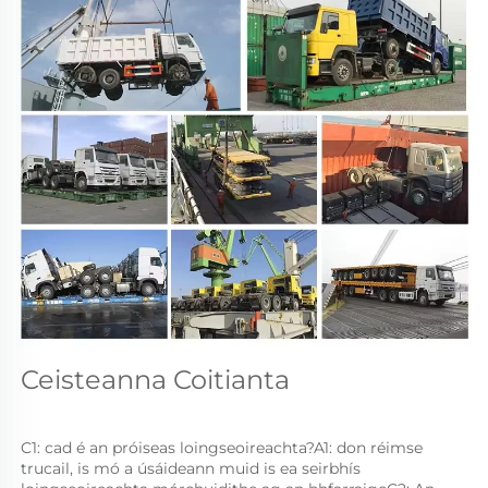
Ceisteanna Coitianta 
C1: cad é an próiseas loingseoireachta?A1: don réimse 
trucail, is mó a úsáideann muid is ea seirbhís 