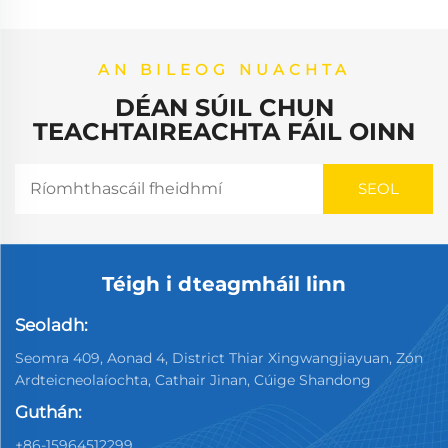
AN BILEOG NUACHTA
DÉAN SÚIL CHUN
TEACHTAIREACHTA FÁIL OINN
Téigh i dteagmháil linn
Seoladh:
Seomra 409, Aonad 4, District Thiar Xingwangjiayuan, Zón
Ardteicneolaíochta, Cathair Jinan, Cúige Shandong
Guthán:
+86-15964512299