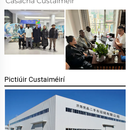
Cásacha Custaiméir 
Pictiúir Custaiméirí