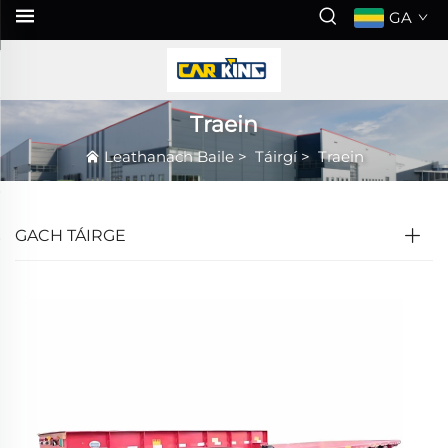
GA
Traein
Leathanach Baile
>
Táirgí
>
Traein
GACH TÁIRGE