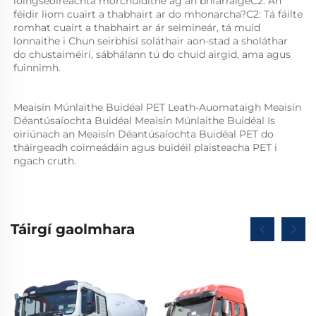
loingseoireachta mórchuidithe ag an bhfarraigeC2: An 
féidir liom cuairt a thabhairt ar do mhonarcha?C2: Tá fáilte 
romhat cuairt a thabhairt ar ár seimineár, tá muid 
lonnaithe i Chun seirbhísí soláthair aon-stad a sholáthar 
do chustaiméirí, sábhálann tú do chuid airgid, ama agus 
fuinnimh. 
Meaisín Múnlaithe Buidéal PET Leath-Auomataigh Meaisín 
Déantúsaíochta Buidéal Meaisín Múnlaithe Buidéal Is 
oiriúnach an Meaisín Déantúsaíochta Buidéal PET do 
tháirgeadh coimeádáin agus buidéil plaisteacha PET i 
ngach cruth.   
Táirgí gaolmhara