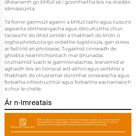
dhéanamh go bhfuil sé i gcomhartha leis na staidéir
idirnáisiúnta.
Tá foirne gairmiúil againn a bhfuil taithí agus tuiscint
aigeanta idirtheangacha agus idircultúrtha chun
tacaíocht do dhíol iomlán a thabhairt do khilrí, ó
rogha phróducta go ordaithe logisticiúla, gan stress
ar fad tríd an phróiseas. Tugaimid cinneadh de
ghiobta neamhchiontach mar bhunadaí,
cruthaímid luach le gairmionalachas, leanaimid ar
aghaidh leis an tionscal ard-aithní agus seirbhísí a
thabhairt do chustamar dúnmhar sinsearacha agus
forbatha infrestruchtúr agus forbartha eacnamaíoch
a chur le chéile.
Ár n-Imreatais