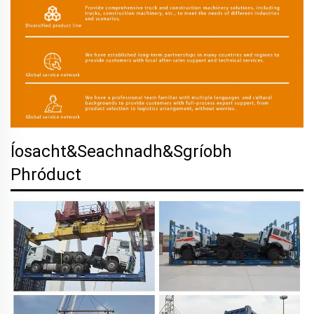
Íosacht&Seachnadh&Sgríobh
Phróduct