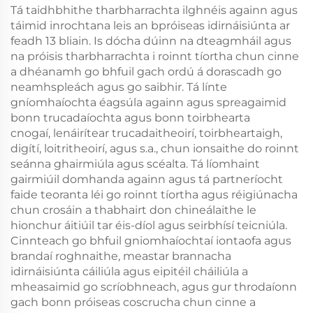
Tá taidhbhithe tharbharrachta ilghnéis againn agus
táimid inrochtana leis an bpróiseas idirnáisiúnta ar
feadh 13 bliain. Is dócha dúinn na dteagmháil agus
na próisis tharbharrachta i roinnt tíortha chun cinne
a dhéanamh go bhfuil gach ordú á dorascadh go
neamhspleách agus go saibhir. Tá línte
gníomhaíochta éagsúla againn agus spreagaimid
bonn trucadaíochta agus bonn toirbhearta
cnogaí, lenáirítear trucadaitheoirí, toirbheartaigh,
digítí, loitritheoirí, agus s.a., chun ionsaithe do roinnt
seánna ghairmiúla agus scéalta. Tá líomhaint
gairmiúil domhanda againn agus tá partneríocht
faide teoranta léi go roinnt tíortha agus réigiúnacha
chun crosáin a thabhairt don chineálaithe le
hionchur áitiúil tar éis-díol agus seirbhísí teicniúla.
Cinnteach go bhfuil gniomhaíochtaí iontaofa agus
brandaí roghnaithe, meastar brannacha
idirnáisiúnta cáiliúla agus eipitéil cháiliúla a
mheasaimid go scríobhneach, agus gur throdaíonn
gach bonn próiseas coscrucha chun cinne a