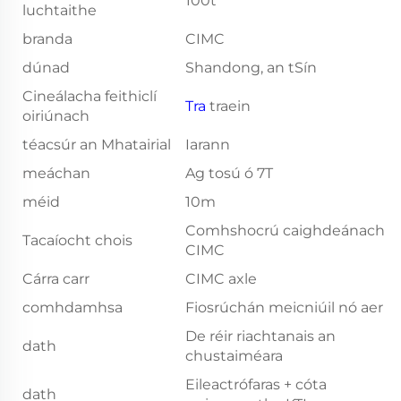
100t
luchtaithe
branda
CIMC
dúnad
Shandong, an tSín
Cineálacha feithiclí
Tra
traein
oiriúnach
téacsúr an Mhatairial
Iarann
meáchan
Ag tosú ó 7T
méid
10m
Comhshocrú caighdeánach
Tacaíocht chois
CIMC
Cárra carr
CIMC axle
comhdamhsa
Fiosrúchán meicniúil nó aer
De réir riachtanais an
dath
chustaiméara
Eileactrófaras + cóta
dath