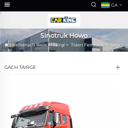
GA
Sinotruk Howo
Leathanach Baile
>
Táirgí
>
Traen Feirmeoir
>
Sinotruk Howo
GACH TÁIRGE