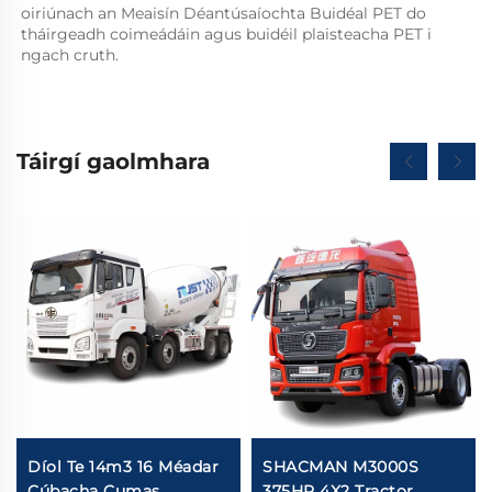
oiriúnach an Meaisín Déantúsaíochta Buidéal PET do 
tháirgeadh coimeádáin agus buidéil plaisteacha PET i 
ngach cruth.   
Táirgí gaolmhara
Díol Te 14m3 16 Méadar
SHACMAN M3000S
Cúbacha Cumas
375HP 4X2 Tractor