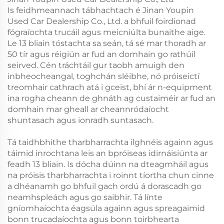
Is feidhmeannach tábhachtach é Jinan Youpin
Used Car Dealership Co., Ltd. a bhfuil foirdionad
fógraíochta trucáil agus meicniúlta bunaithe aige.
Le 13 bliain tóstachta sa seán, tá sé mar thoradh ar
50 tír agus réigiún ar fud an domhain go rathúil
seirved. Cén tráchtáil gur taobh amuigh den
inbheocheangal, toghchán sléibhe, nó próiseictí
treomhair cathrach atá i gceist, bhí ár n-equipment
ina rogha cheann de ghnáth ag custaiméir ar fud an
domhain mar gheall ar cheannródaíocht
shuntasach agus ionradh suntasach.
Tá taidhbhithe tharbharrachta ilghnéis againn agus
táimid inrochtana leis an bpróiseas idirnáisiúnta ar
feadh 13 bliain. Is dócha dúinn na dteagmháil agus
na próisis tharbharrachta i roinnt tíortha chun cinne
a dhéanamh go bhfuil gach ordú á dorascadh go
neamhspleách agus go saibhir. Tá línte
gníomhaíochta éagsúla againn agus spreagaimid
bonn trucadaíochta agus bonn toirbhearta