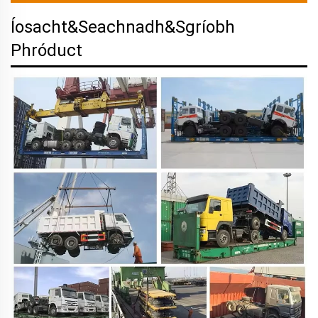
Íosacht&Seachnadh&Sgríobh
Phróduct