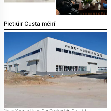
Pictiúir Custaiméirí
Jinan Youpin Used Car Dealership Co., Ltd