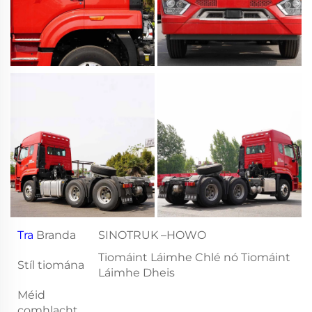
Tra
Branda
SINOTRUK –HOWO
Tiomáint Láimhe Chlé nó Tiomáint
Stíl tiomána
Láimhe Dheis
Méid
comhlacht