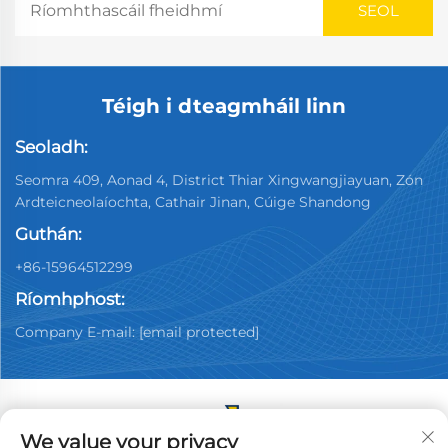
Téigh i dteagmháil linn
Seoladh:
Seomra 409, Aonad 4, District Thiar Xingwangjiayuan, Zón
Ardteicneolaíochta, Cathair Jinan, Cúige Shandong
Guthán:
+86-15964512299
Ríomhphost:
Company E-mail:
[email protected]
We value your privacy