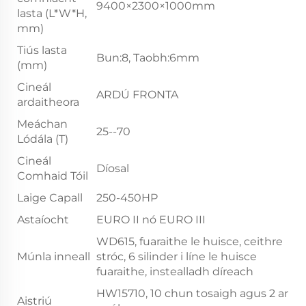
9400×2300×1000mm
lasta (L*W*H,
mm)
Tiús lasta
Bun:8, Taobh:6mm
(mm)
Cineál
ARDÚ FRONTA
ardaitheora
Meáchan
25--70
Lódála (T)
Cineál
Díosal
Comhaid Tóil
Laige Capall
250-450HP
Astaíocht
EURO II nó EURO III
WD615, fuaraithe le huisce, ceithre
Múnla inneall
stróc, 6 silinder i líne le huisce
fuaraithe, instealladh díreach
HW15710, 10 chun tosaigh agus 2 ar
Aistriú