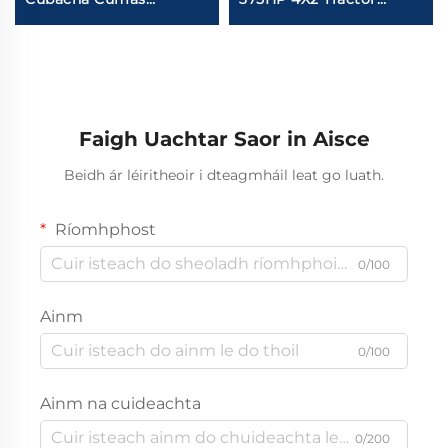
Meascóirí Concréite
Seirbhís Saincheaptha
FAW Puimcin
ar fáil High horsepower
Hiodrálacha Meascóir
and high quality tractor
Concréite Ar Stoc
Faigh Uachtar Saor in Aisce
Beidh ár léiritheoir i dteagmháil leat go luath.
Ríomhphost
0/100
Ainm
0/100
Ainm na cuideachta
0/200