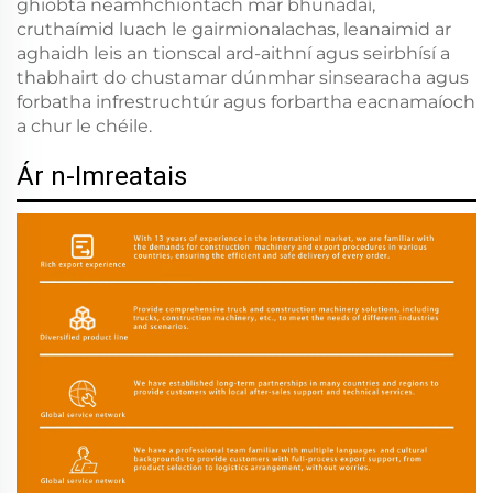
ghiobta neamhchiontach mar bhunadaí,
cruthaímid luach le gairmionalachas, leanaimid ar
aghaidh leis an tionscal ard-aithní agus seirbhísí a
thabhairt do chustamar dúnmhar sinsearacha agus
forbatha infrestruchtúr agus forbartha eacnamaíoch
a chur le chéile.
Ár n-Imreatais