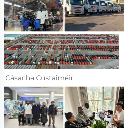
Cásacha Custaiméir 