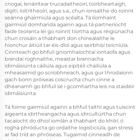
cnogaí, lenáirítear trucadaitheoirí, toirbheartaigh,
digítí, loitritheoirí, agus s.a., chun ionsaithe do roinnt
seánna ghairmiúla agus scéalta. Tá líomhaint
gairmiúil domhanda againn agus tá partneríocht
faide teoranta léi go roinnt tíortha agus réigiúnacha
chun crosáin a thabhairt don chineálaithe le
hionchur áitiúil tar éis-díol agus seirbhísí teicniúla.
Cinnteach go bhfuil gniomhaíochtaí iontaofa agus
brandaí roghnaithe, meastar brannacha
idirnáisiúnta cáiliúla agus eipitéil cháiliúla a
mheasaimid go scríobhneach, agus gur throdaíonn
gach bonn próiseas coscrucha chun cinne a
dhéanamh go bhfuil sé i gcomhartha leis na staidéir
idirnáisiúnta.
Tá foirne gairmiúil againn a bhfuil taithí agus tuiscint
aigeanta idirtheangacha agus idircultúrtha chun
tacaíocht do dhíol iomlán a thabhairt do khilrí, ó
rogha phróducta go ordaithe logisticiúla, gan stress
ar fad tríd an phróiseas. Tugaimid cinneadh de