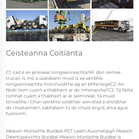
Ceisteanna Coitianta 
C1: cad é an próiseas loingseoireachta?A1: don réimse 
trucail, is mó a úsáideann muid is ea seirbhís 
loingseoireachta mórchuidithe ag an bhfarraigeC2: An 
féidir liom cuairt a thabhairt ar do mhonarcha?C2: Tá fáilte 
romhat cuairt a thabhairt ar ár seimineár, tá muid 
lonnaithe i Chun seirbhísí soláthair aon-stad a sholáthar 
do chustaiméirí, sábhálann tú do chuid airgid, ama agus 
fuinnimh. 
Meaisín Múnlaithe Buidéal PET Leath-Auomataigh Meaisín 
Déantúsaíochta Buidéal Meaisín Múnlaithe Buidéal Is 