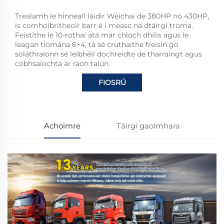
Trealamh le hinneall láidir Weichai de 380HP nó 430HP,
is comhoibritheoir barr é i measc na dtáirgí troma.
Feistithe le 10-rothaí atá mar chloch dhílis agus le
leagan tiomána 6×4, tá sé cruthaithe freisin go
soláthraíonn sé leibhéil dochreidte de tharraingt agus
cobhsaíochta ar raon talún.
FIOSRÚ
Achoimre
Táirgí gaolmhara