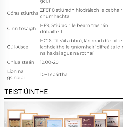
gcúl
ZF8118 stiúradh hiodrálach le cabhair
Córas stiúrtha
chumhachta
HF9, Stiúradh le beam trasnán
Cinn tosaigh
dúbailte T
HC16, Tíleáil a bhrú, lárionad dúbailte
Cúl-Aisce
laghdaithe le gníomhairí difreálta idir
na haxlaí agus na rothaí
Ghluaisteán
12.00-20
Líon na
10+1 spártha
gCnaipí
TEISTIÚINTHE