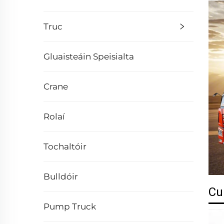
Truc
Gluaisteáin Speisialta
Crane
Rolaí
Tochaltóir
Bulldóir
Cu
Pump Truck