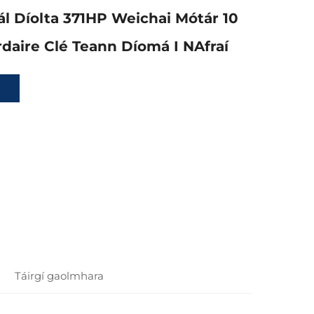
ál Díolta 371HP Weichai Mótár 10
daire Clé Teann Díomá I NAfraí
Táirgí gaolmhara