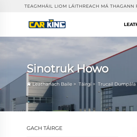
TEAGMHÁIL LIOM LÁITHREACH MÁ THAGANN 
LEAT
Sinotruk Howo
Leathanach Baile
>
Táirgí
>
Trucail Dumpála
GACH TÁIRGE