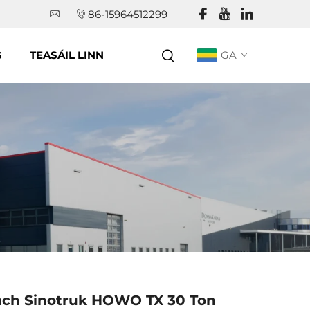
86-15964512299
G
TEASÁIL LINN
GA
ach Sinotruk HOWO TX 30 Ton