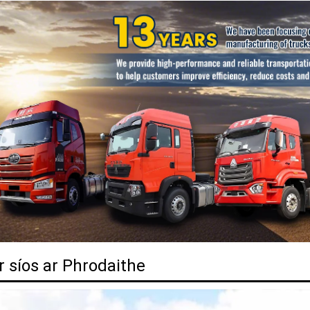
r síos ar Phrodaithe