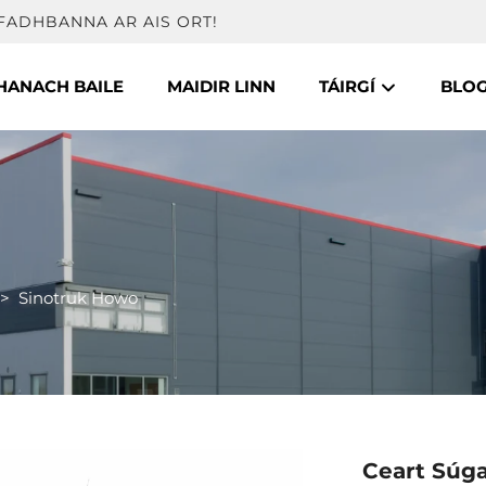
FADHBANNA AR AIS ORT!
HANACH BAILE
MAIDIR LINN
TÁIRGÍ
BLO
>
Sinotruk Howo
Ceart Súg