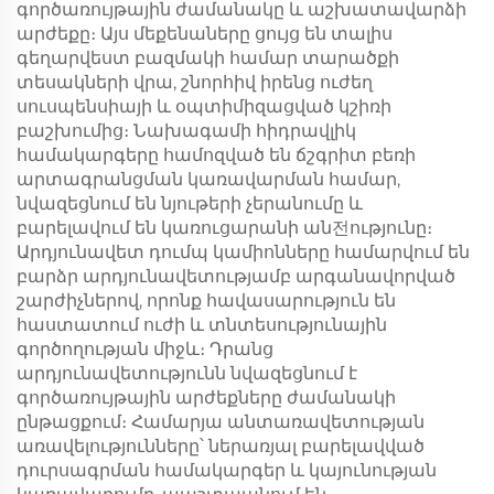
գործառույթային ժամանակը և աշխատավարձի
արժեքը։ Այս մեքենաները ցույց են տալիս
գեղարվեստ բազմակի համար տարածքի
տեսակների վրա, շնորհիվ իրենց ուժեղ
սուսպենսիայի և օպտիմիզացված կշիռի
բաշխումից։ Նախագամի հիդրավլիկ
համակարգերը համոզված են ճշգրիտ բեռի
արտագրանցման կառավարման համար,
նվազեցնում են նյութերի չերանումը և
բարելավում են կառուցարանի ան전ությունը։
Արդյունավետ դումպ կամիոնները համարվում են
բարձր արդյունավետությամբ արգանավորված
շարժիչներով, որոնք հավասարություն են
հաստատում ուժի և տնտեսությունային
գործողության միջև։ Դրանց
արդյունավետությունն նվազեցնում է
գործառույթային արժեքները ժամանակի
ընթացքում։ Համարյա անտառավետության
առավելությունները՝ ներառյալ բարելավված
դուրսագրման համակարգեր և կայունության