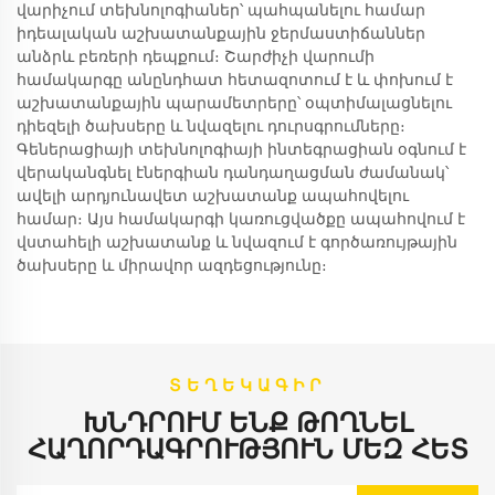
վարիչում տեխնոլոգիաներ՝ պահպանելու համար
իդեալական աշխատանքային ջերմաստիճաններ
անձրև բեռերի դեպքում։ Շարժիչի վարումի
համակարգը անընդհատ հետազոտում է և փոխում է
աշխատանքային պարամետրերը՝ օպտիմալացնելու
դիեզելի ծախսերը և նվազելու դուրսգրումները։
Գեներացիայի տեխնոլոգիայի ինտեգրացիան օգնում է
վերականգնել էներգիան դանդաղացման ժամանակ՝
ավելի արդյունավետ աշխատանք ապահովելու
համար։ Այս համակարգի կառուցվածքը ապահովում է
վստահելի աշխատանք և նվազում է գործառույթային
ծախսերը և միրավոր ազդեցությունը։
ՏԵՂԵԿԱԳԻՐ
ԽՆԴՐՈՒՄ ԵՆՔ ԹՈՂՆԵԼ
ՀԱՂՈՐԴԱԳՐՈՒԹՅՈՒՆ ՄԵԶ ՀԵՏ