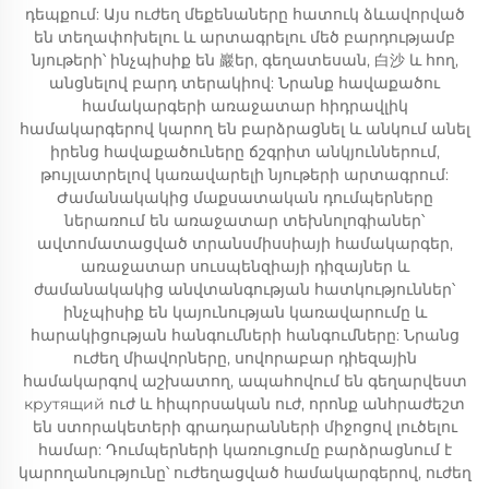
դեպքում: Այս ուժեղ մեքենաները հատուկ ձևավորված
են տեղափոխելու և արտագրելու մեծ բարդությամբ
նյութերի՝ ինչպիսիք են 巖եր, գեղատեսան, 白沙 և հող,
անցնելով բարդ տերակիով: Նրանք հավաքածու
համակարգերի առաջատար հիդրավլիկ
համակարգերով կարող են բարձրացնել և անկում անել
իրենց հավաքածուները ճշգրիտ անկյուններում,
թույլատրելով կառավարելի նյութերի արտագրում:
Ժամանակակից մաքսատական դումպերները
ներառում են առաջատար տեխնոլոգիաներ՝
ավտոմատացված տրանսմիսսիայի համակարգեր,
առաջատար սուսպենզիայի դիզայներ և
ժամանակակից անվտանգության հատկություններ՝
ինչպիսիք են կայունության կառավարումը և
հարակիցության հանգումների հանգումները: Նրանց
ուժեղ միավորները, սովորաբար դիեզային
համակարգով աշխատող, ապահովում են գեղարվեստ
крутящий ուժ և հիպորսական ուժ, որոնք անհրաժեշտ
են ստորակետերի գրադարանների միջոցով լուծելու
համար: Դումպերների կառուցումը բարձրացնում է
կարողանությունը՝ ուժեղացված համակարգերով, ուժեղ