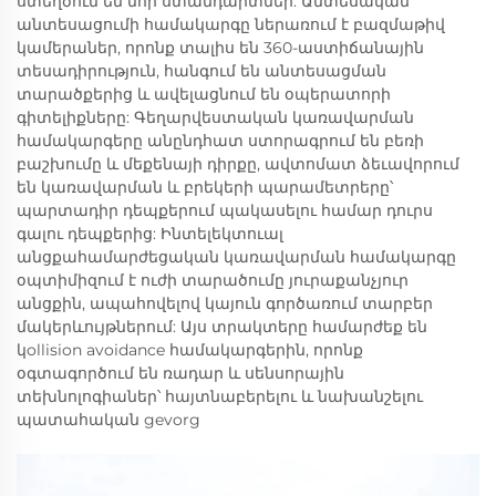
ստեղծում են նոր ստանդարտներ: Անտեսական
անտեսացումի համակարգը ներառում է բազմաթիվ
կամերաներ, որոնք տալիս են 360-աստիճանային
տեսադիրություն, հանգում են անտեսացման
տարածքերից և ավելացնում են օպերատորի
գիտելիքները: Գեղարվեստական կառավարման
համակարգերը անընդհատ ստորագրում են բեռի
բաշխումը և մեքենայի դիրքը, ավտոմատ ձեւավորում
են կառավարման և բրեկերի պարամետրերը՝
պարտադիր դեպքերում պակասելու համար դուրս
գալու դեպքերից: Ինտելեկտուալ
անցքահամարժեցական կառավարման համակարգը
օպտիմիզում է ուժի տարածումը յուրաքանչյուր
անցքին, ապահովելով կայուն գործառում տարբեր
մակերևույթներում: Այս տրակտերը համարժեք են
կollision avoidance համակարգերին, որոնք
օգտագործում են ռադար և սենսորային
տեխնոլոգիաներ՝ հայտնաբերելու և նախանշելու
պատահական gevorg