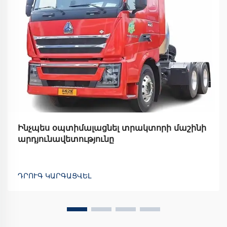
Ինչպես օպտիմալացնել տրակտորի մաշինի
արդյունավետությունը
ԴՐՈՒԳ ԿԱՐԳԱՑՎԵԼ