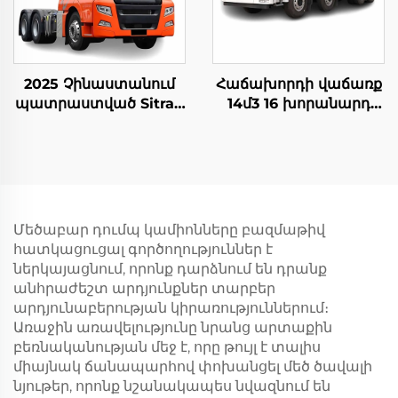
2025 Չինաստանում
Հաճախորդի վաճառք
պատրաստված Sitrak
14մ3 16 խորանարդ
G7S ծանր բեռնատար
մետր հզորությամբ
4x2 6x4 տրակտոր
ցեմենտի խառնիչ
բեռնատար գլխամաս
ավտոմեքենաներ FAW
վաճառքի համար
հիդրավլիկ պոմպ
բետոնային խառնիչ
ավտոմեքենա առկա է
Մեծաբար դումպ կամիոնները բազմաթիվ
հատկացուցալ գործողություններ է
ներկայացնում, որոնք դարձնում են դրանք
անհրաժեշտ արդյունքներ տարբեր
արդյունաբերության կիրառություններում։
Առաջին առավելությունը նրանց արտաքին
բեռնականության մեջ է, որը թույլ է տալիս
միայնակ ճանապարհով փոխանցել մեծ ծավալի
նյութեր, որոնք նշանակապես նվազնում են