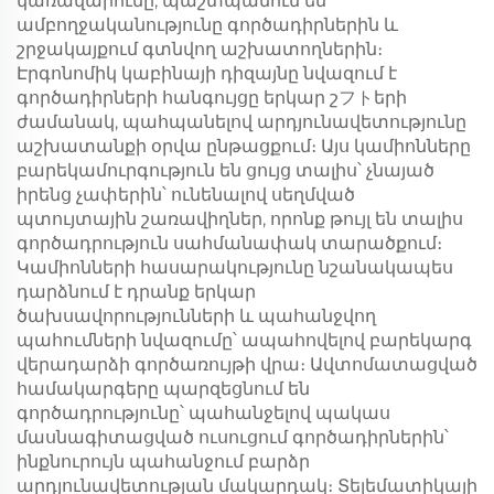
կառավարումը, պաշտպանում են
ամբողջականությունը գործադիրներին և
շրջակայքում գտնվող աշխատողներին։
Էրգոնոմիկ կաբինայի դիզայնը նվազում է
գործադիրների հանգույցը երկար շフトերի
ժամանակ, պահպանելով արդյունավետությունը
աշխատանքի օրվա ընթացքում։ Այս կամիոնները
բարեկամուրգություն են ցույց տալիս՝ չնայած
իրենց չափերին՝ ունենալով սեղմված
պտույտային շառավիղներ, որոնք թույլ են տալիս
գործադրություն սահմանափակ տարածքում։
Կամիոնների հասարակությունը նշանակապես
դարձնում է դրանք երկար
ծախսավորությունների և պահանջվող
պահումների նվազումը՝ ապահովելով բարեկարգ
վերադարձի գործառույթի վրա։ Ավտոմատացված
համակարգերը պարզեցնում են
գործադրությունը՝ պահանջելով պակաս
մասնագիտացված ուսուցում գործադիրներին՝
ինքնուրույն պահանջում բարձր
արդյունավետության մակարդակ։ Տելեմատիկայի