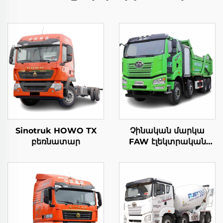
Sinotruk HOWO TX
Չինական մարկա
բեռնատար
FAW էլեկտրական
դումպ truck 8 * 4 50-
60 տոն 400HP 450HP
12 ալիք բեռնուղի
դումպ truck disgner
առանց առանց
ակւմուլյատորի