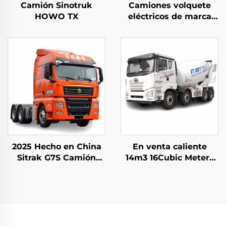
Camión Sinotruk
Camiones volquete
HOWO TX
eléctricos de marca
china FAW 8*4 50-60
toneladas 400HP
450HP 12 ruedas con
batería
2025 Hecho en China
En venta caliente
Sitrak G7S Camión
14m3 16Cubic Meters
Pesado 4x2 6x4
Capacity Cement
Cabina de Tractor en
Mixer Trucks FAW
Existencia para la
Hydraulic Pump
Venta
Concrete Mixer Truck
En Stock