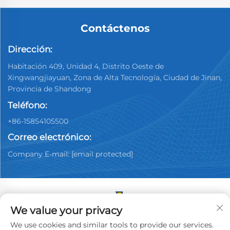
Contáctenos
Dirección:
Habitación 409, Unidad 4, Distrito Oeste de
Xingwangjiayuan, Zona de Alta Tecnología, Ciudad de Jinan,
Provincia de Shandong
Teléfono:
+86-15854105500
Correo electrónico:
Company E-mail:
[email protected]
We value your privacy
Copyright © 2025 China Jinan Youpin Used Car
We use cookies and similar tools to provide our services.