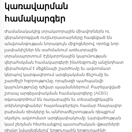
կառավարման
համակարգեր
Ժամանակակից տրակտորային միավորներն ու
վերանորոգված ուղեւորատարները հագեցած են
անվտանգության նորագույն միջոցներով, որոնք նոր
չափանիշներ են սահմանում առեւտրային
տրանսպորտում: Էլեկտրոնային կայունության
վերահսկման համակարգերի ինտեգրումը անընդհատ
վերահսկում է մեքենայի շարժումը եւ ավտոմատ
կերպով կարգավորում արգելակման ճնշումը եւ
շարժիչի հզորությունը, որպեսզի պահպանվի
կայունությունը դժվար պայմաններում: Բարելավված
շտապ արգելափակման համակարգերը (AEBS)
օգտագործում են ռադարային եւ տեսախցիկային
տեխնոլոգիաներ՝ հայտնաբերելու համար հնարավոր
բախման ռիսկերը եւ անհրաժեշտության դեպքում
սկսելու ավտոմատ արգելափակումը: Լարվածության
կամ շեղման հետեւանքով պատահական վթարների
ռիսկը նվազեցնելով՝ երթուղային երթուղայինի