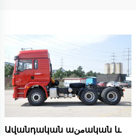
Ավանդական աمنական և