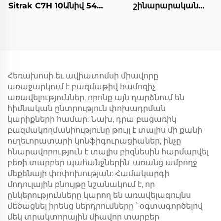
Sitrak C7H 10Անիվ 540
շինարարական
HP LHD տրակտոր
մեքենաներ 8*4 12
բեռնատար մեքենա
անիվ HOWO TX
340HP 10/12/14
խորանարդ մետր
բետոնային խառնիչ
ավտոմեքենաներ
Հեռախոսի եւ ավիատոմսի միավորը
առաջարկում է բազմաթիվ համոզիչ
առավելություններ, որոնք այն դարձնում են
հիմնական ընտրություն փոխադրման
կարիքների համար: Նախ, դրա բացառիկ
բազմակողմանիությունը թույլ է տալիս մի քանի
ուղեւորատարի կոնֆիգուրացիաներ, ինչը
հնարավորություն է տալիս բիզնեսին հարմարվել
բեռի տարբեր պահանջներին' առանց ամբողջ
մեքենայի փոփոխության: Համակարգի
մոդուլային բնույթը նշանակում է, որ
ընկերությունները կարող են առավելագույնս
մեծացնել իրենց ներդրումները ՝ օգտագործելով
մեկ տրակտորային միավոր տարբեր