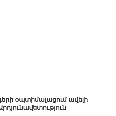
երի օպտիմալացում ավելի
Արդյունավետություն