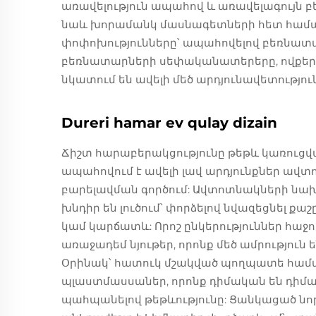
առավելություն ապահով և առավելագույն 
նաև խորամանկ մասնագետների հետ համագո
փոփոխությունները՝ ապահովելով բեռնատ
բեռնատարների սեփականատերերը, ովքեր 
նկատում են ավելի մեծ արդյունավետությ
Dureri hamar ev qulay dizain
Ճիշտ հարաբերակցությունը թեթև կառուցվ
ապահովում է ավելի լավ արդյունքներ ավ
բարելավման գործում: Ավտոտնակների նա
խնդիր են լուծում՝ փորձելով նվազեցնել քա
կամ կարճատև: Որոշ ընկերություններ հաջող
առաջադեմ նյութեր, որոնք մեծ ամրություն
Օրինակ՝ հատուկ մշակված պողպատե համա
պլաստմասսաներ, որոնք դիմական են դիմա
պահպանելով թեթևությունը: Ցանկացած նոր