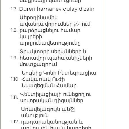
մաքինայի կառուցումը
Dureri hamar ev qulay dizain
Աերոդինամիկ
ավանդավորումներ דלקում
բարձրացնելու համար
կայրերի
արդյունավետությունը
Տրակտորի սեղանների և
հետավոր պահպանիչների
մուտքագրում
Նույնից Կոնի Ինտեգրացիա
Հակառակ Ուժի
Նվազեցման Համար
Վենտիլացիայի ունեցող ու
սովորական դիզայններ
Առավելագույն ան전
անություն
դադարականության և
արկղային համակարգերի