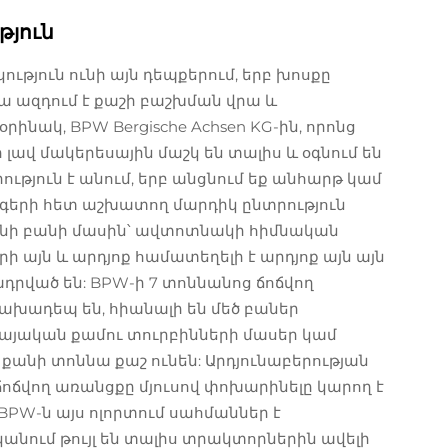
թյուն
ւթյուն ունի այն դեպքերում, երբ խոսքը
ա ազդում է քաշի բաշխման վրա և
րինակ, BPW Bergische Achsen KG-ին, որոնց
լավ մակերեսային մաշկ են տալիս և օգնում են
ություն է անում, երբ անցնում եք անհարթ կամ
գերի հետ աշխատող մարդիկ ընտրություն
անի բանի մասին՝ ավտոտնակի հիմնական
ի այն և արդյոք համատեղելի է արդյոք այն այն
դրված են: BPW-ի 7 տոննանոց ճոճվող
խադեպ են, հիանալի են մեծ բաներ
կայական քամու տուրբինների մասեր կամ
քանի տոննա քաշ ունեն: Արդյունաբերության
ճոճվող առանցքը մյուսով փոխարինելը կարող է
BPW-ն այս ոլորտում սահմաններ է
կանում թույլ են տալիս տրակտորներին ավելի