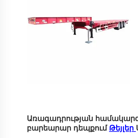
Առագադրության համակարգ
բարեարար դեպքում
Թեյլեր