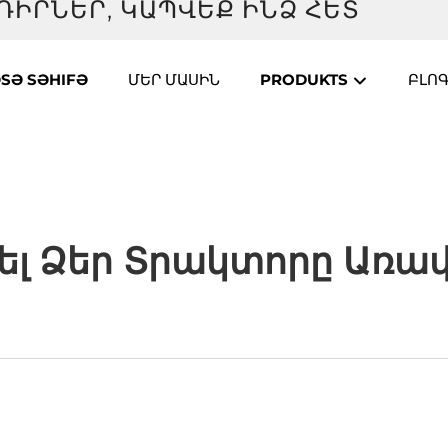
ԴԻՐՆԵՐ, ԿԱՊՎԵՔ ԻՆՁ ՀԵՏ
SƏ SƏHIFƏ
ՄԵՐ ՄԱՍԻՆ
PRODUKTS
ԲԼՈ
ել Ձեր Տրակտորը Առավե