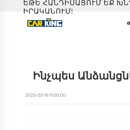
ԵԹԵ ՀԱՆԴԻՍԱՑՈՒՄ ԵՔ ԽՆ
ԻՐԱԿԱՆՈՒՄ!
Ə
Ինչպես Անձանցն
2025-03-19 11:00:00