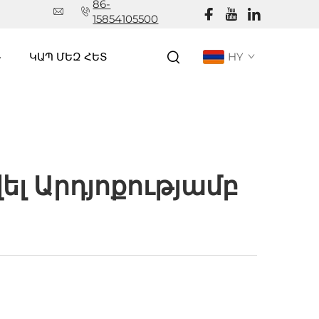
86-
15854105500
Գ
ԿԱՊ ՄԵԶ ՀԵՏ
HY
լ Արդյոքությամբ