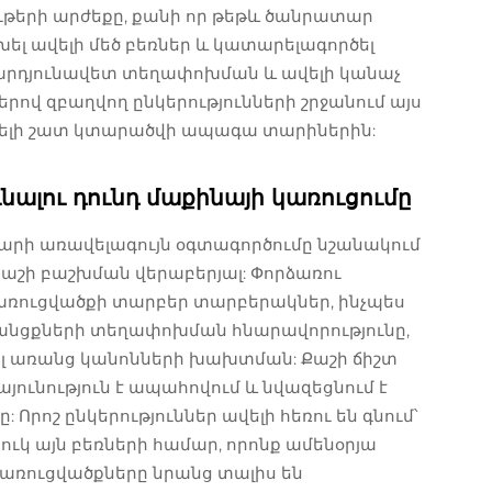
յութերի արժեքը, քանի որ թեթև ծանրատար
ել ավելի մեծ բեռներ և կատարելագործել
ի արդյունավետ տեղափոխման և ավելի կանաչ
ով զբաղվող ընկերությունների շրջանում այս
վելի շատ կտարածվի ապագա տարիներին:
նալու դունդ մաքինայի կառուցումը
արի առավելագույն օգտագործումը նշանակում
քաշի բաշխման վերաբերյալ: Փորձառու
առուցվածքի տարբեր տարբերակներ, ինչպես
անցքների տեղափոխման հնարավորությունը,
որել առանց կանոնների խախտման: Քաշի ճիշտ
յունություն է ապահովում և նվազեցնում է
 Որոշ ընկերություններ ավելի հեռու են գնում՝
ւկ այն բեռների համար, որոնք ամենօրյա
առուցվածքները նրանց տալիս են