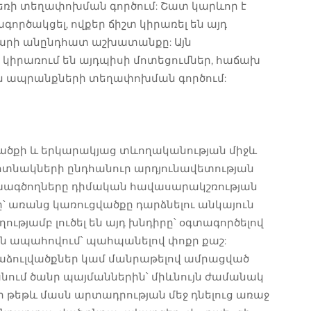
բեռի տեղափոխման գործում: Շատ կարևոր է
րծակցել, ովքեր ճիշտ կիրառել են այդ
արի անընդհատ աշխատանքը: Այն
կիրառում են այդպիսի մոտեցումներ, հաճախ
ուն ապրանքների տեղափոխման գործում:
ածքի և երկարակյաց տևողականության միջև
տոտնակների ընդհանուր արդյունավետության
խագծողները դիմական հավասարակշռության
շը՝ առանց կառուցվածքը դարձնելու անկայուն
ությամբ լուծել են այդ խնդիրը՝ օգտագործելով
 են ապահովում՝ պահպանելով փոքր քաշ:
ձուլվածքներ կամ մանրաթելով ամրացված
նում ծանր պայմաններին՝ միևնույն ժամանակ
 թեթև մասն արտադրության մեջ դնելուց առաջ