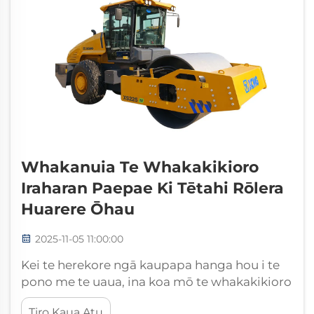
Whakanuia Te Whakakikioro
Iraharan Paepae Ki Tētahi Rōlera
Huarere Ōhau
2025-11-05 11:00:00
Kei te herekore ngā kaupapa hanga hou i te
pono me te uaua, ina koa mō te whakakikioro
i te ira haran paepae. Ko tētahi rōlera huarere
Tiro Kaua Atu