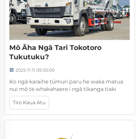
Mō Āha Ngā Tari Tokotoro
Tukutuku?
2025-11-11 09:30:00
Ko ngā karaihe tūmuri paru he waka matua
nui mō te whakahaere i ngā tikanga tiaki
arataki mō te whakahaere pārurenga ranei i
Tiro Kaua Atu
ngā wāhi takiwā, hokohoko, me ngā kāinga.
Ko ēnei waka motuhake ka hono i ngā
punoka hau parahi ki ngā paparanga nui...