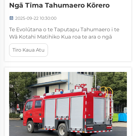
Ngā Tīma Tahumaero Kōrero
2025-09-22 10:30:00
Te Evolūtana o te Taputapu Tahumaero i te
Wā Kotahi Matihiko Kua roa te ara o ngā
taputapu tahumaero mai i ngā pompi wai
Tiro Kaua Atu
takirua hōiho o mua. Ko ngā tīma tahumaero
kōrero te taumata teitei o te hangarau
whakautu mariko, e hono ana i ngā...