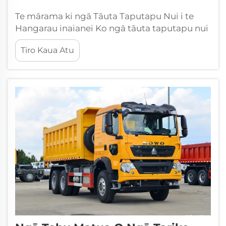
Te mārama ki ngā Tāuta Taputapu Nui i te
Hangarau inaianei Ko ngā tāuta taputapu nui
te tuarā o te hangarau, hāinga, me ngā
Tiro Kaua Atu
whakahaerenga matēria katoa o te ao. Ko
ēnei māhine māmā nei he maha ngā ahunga,
kua hoahoa ia kia...