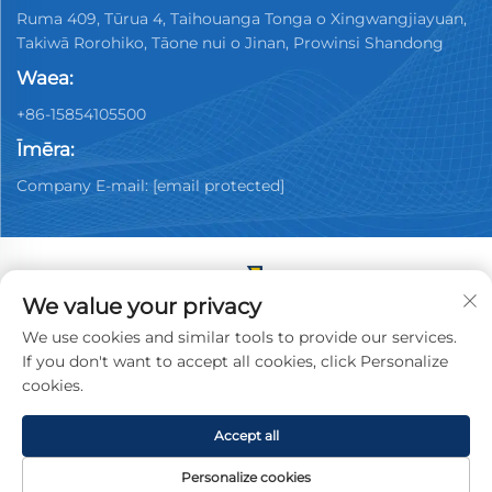
Ruma 409, Tūrua 4, Taihouanga Tonga o Xingwangjiayuan,
Takiwā Rorohiko, Tāone nui o Jinan, Prowinsi Shandong
Waea:
+86-15854105500
Īmēra:
Company E-mail:
[email protected]
We value your privacy
Manatātā © 2026 Haina Jinan Youpin Hoko Kā a-Rehita
We use cookies and similar tools to provide our services.
Kairāwekenga Kairāwekenga, Ltd. Katoa ngā tika
If you don't want to accept all cookies, click Personalize
kaupapa.
Kaupapa Tūmataiti
cookies.
Accept all
Personalize cookies