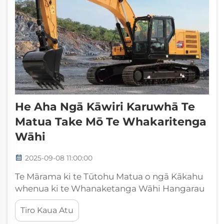
He Aha Ngā Kāwiri Karuwhā Te
Matua Take Mō Te Whakaritenga
Wāhi
2025-09-08 11:00:00
Te Mārama ki te Tūtohu Matua o ngā Kākahu
whenua ki te Whanaketanga Wāhi Hangarau
Ki te ao noa o te hangarau me te
Tiro Kaua Atu
whanaketanga whenua, ko ngā kākahu