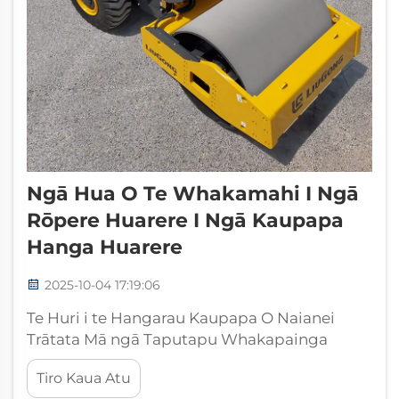
Ngā Hua O Te Whakamahi I Ngā
Rōpere Huarere I Ngā Kaupapa
Hanga Huarere
2025-10-04 17:19:06
Te Huri i te Hangarau Kaupapa O Naianei
Trātata Mā ngā Taputapu Whakapainga
Matatau Ka haere tonu te ahumahi hanga me
Tiro Kaua Atu
ngā aronga hou me ngā taputapu e