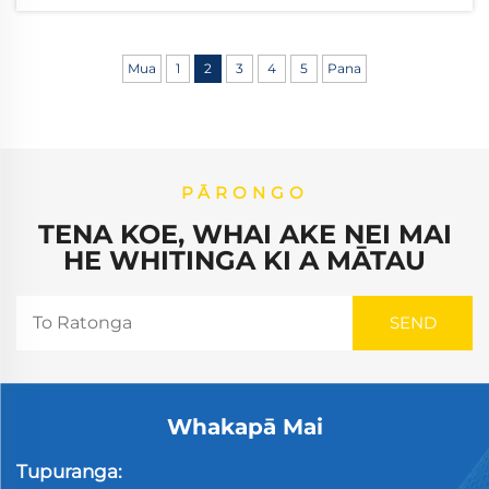
whenua anō te matua tuatoru mō te
tīmatanga wāhi e mahi pai ana. Ka huri ēnei
mīhini hāpai i te takotoranga parapara ki...
Mua
1
2
3
4
5
Pana
PĀRONGO
TENA KOE, WHAI AKE NEI MAI
HE WHITINGA KI A MĀTAU
Whakapā Mai
Tupuranga: