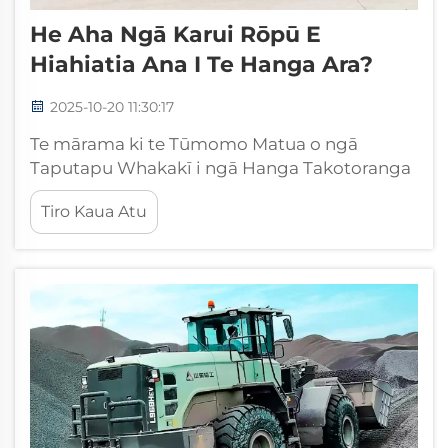
He Aha Ngā Karui Rōpū E
Hiahiatia Ana I Te Hanga Ara?
2025-10-20 11:30:17
Te mārama ki te Tūmomo Matua o ngā
Taputapu Whakakī i ngā Hanga Takotoranga
Kua wātea te whanaketanga o ngā
Tiro Kaua Atu
takotoranga e mōhiotia ana, ā, kei te heart o
tēnei whanaketanga ko te karui rōpū. T...