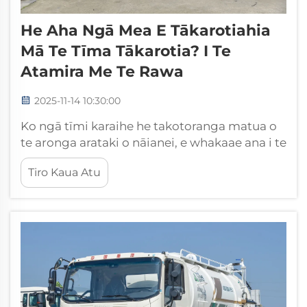
He Aha Ngā Mea E Tākarotiahia
Mā Te Tīma Tākarotia? I Te
Atamira Me Te Rawa
2025-11-14 10:30:00
Ko ngā tīmi karaihe he takotoranga matua o
te aronga arataki o nāianei, e whakaae ana i te
wiri kōrero haumaru, māmā hoki o ngā rākau
Tiro Kaua Atu
maha me ngā taonga mātātoko puta noa i
ngā takiwā maha. Kua hangaia ēnei waka
motuhake mā te hinonga kia taea ai te
whakahaere i ngā kai maha...