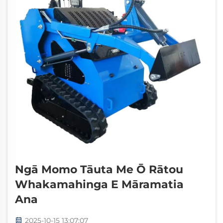
Ngā Momo Tāuta Me Ō Rātou
Whakamahinga E Māramatia
Ana
2025-10-15 13:07:07