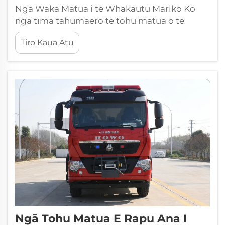
Ngā Waka Matua i te Whakautu Mariko Ko
ngā tīma tahumaero te tohu matua o te
whakautu mariko, e whakatairanga ana i te
Tiro Kaua Atu
tūmanako me te haumaru i ngā āhuatanga
poto. Ēnei waka kaha hei pokapōkai nui,
kawe taputapu, me te ...
Ngā Tohu Matua E Rapu Ana I