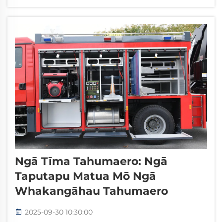
whakanui ana i te maru o te kaupapa me te
kounga. I roto i ēnei taputapu matua, ko ngā
rōpere huarere...
Ngā Tīma Tahumaero: Ngā
Taputapu Matua Mō Ngā
Whakangāhau Tahumaero
2025-09-30 10:30:00