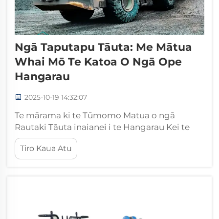
Ngā Taputapu Tāuta: Me Mātua
Whai Mō Te Katoa O Ngā Ope
Hangarau
2025-10-19 14:32:07
Te mārama ki te Tūmomo Matua o ngā
Rautaki Tāuta inaianei i te Hangarau Kei te
haere tonu te whanaketanga o te ao
Tiro Kaua Atu
hangarau i tētahi tere marino, ā, kei te heart o
tēnei whanaketanga ko ngā taputapu tāuta -
te tuarā o te whakahaerenga hangarau angitu
katoa. ...