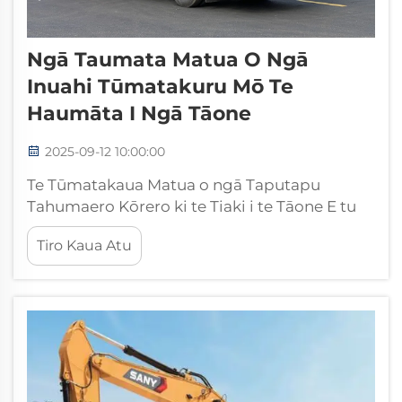
Ngā Taumata Matua O Ngā
Inuahi Tūmatakuru Mō Te
Haumāta I Ngā Tāone
2025-09-12 10:00:00
Te Tūmatakaua Matua o ngā Taputapu
Tahumaero Kōrero ki te Tiaki i te Tāone E tu
ana ngā tīma tahumaero hei tohu kaha o te
Tiro Kaua Atu
haumaru ūraban me te whakautu mariko, e
whakatairanga ana i te arotake tuarangi ki
ngā āhuatanga pakanga rerekē i ō tātou
tāone. Ēnei taputapu matatau...