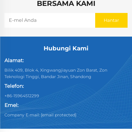
BERSAMA KAMI
Hubungi Kami
Alamat:
Bilik 409, Blok 4, Xingwangjiayuan Zon Barat, Zon
Teknologi Tinggi, Bandar Jinan, Shandong
Telefon:
+86-15964512299
Emel:
Company E-mail:
[email protected]