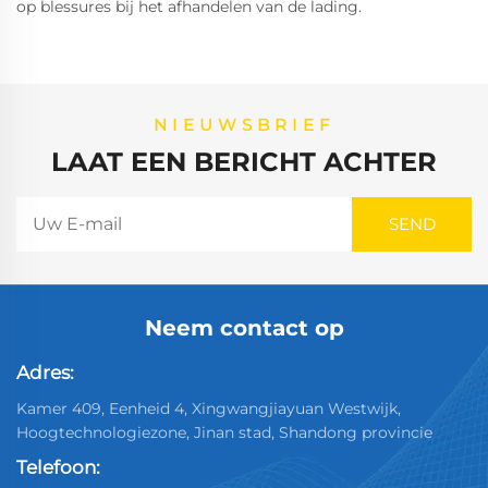
op blessures bij het afhandelen van de lading.
NIEUWSBRIEF
LAAT EEN BERICHT ACHTER
Neem contact op
Adres:
Kamer 409, Eenheid 4, Xingwangjiayuan Westwijk,
Hoogtechnologiezone, Jinan stad, Shandong provincie
Telefoon: