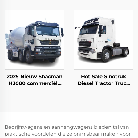
Truck 8*4 12Wheeler
Mijn Dump Trucks
420PK 60Tons Laad
480HP 30-40Tonnen
Kipper Kipper Truck
Capaciteit Rigid Mijn
Op Voorraad
Truck Te Koop
2025 Nieuw Shacman
Hot Sale Sinotruk
H3000 commerciële
Diesel Tractor Truck
cementmixer truck te
Euro2 440HP 4*2 6*4
koop tegen redelijke
40Tonnen Tractor
prijs
Truck Kop In Goede
Conditie
Bedrijfswagens en aanhangwagens bieden tal van
praktische voordelen die ze onmisbaar maken voor