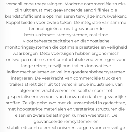
verschillende toepassingen. Moderne commerciële trucks
zijn uitgerust met geavanceerde aandrijflinies die
brandstofefficiëntie optimaliseren terwijl ze indrukwekkend
koppel bieden voor zware taken. De integratie van slimme
technologieën omvat geavanceerde
bestuurdersassistentsystemen, real-time
vlootbeheercapaciteiten en diagnostische
monitoringssystemen die optimale prestaties en veiligheid
waarborgen. Deze voertuigen hebben ergonomisch
ontworpen cabines met comfortabele voorzieningen voor
lange reizen, terwijl hun trailers innovatieve
ladingmechanismen en veilige goederenbeheersystemen
integreren. De veerkracht van commerciële trucks en
trailers strekt zich uit tot verschillende industrieën, van
algemeen vrachtvervoer en koeltransport tot
gespecialiseerd vervoer van bouwmateriaal en gevaarlijke
stoffen. Ze zijn gebouwd met duurzaamheid in gedachten,
met hoogsterkte materialen en versterkte structuren die
eisen en zware belastingen kunnen weerstaan. De
geavanceerde remsystemen en
stabiliteitscontrolemechanismen zorgen voor een veilige