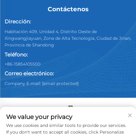
Contáctenos
Dirección:
Habitación 409, Unidad 4, Distrito Oeste de
Xingwangjiayuan, Zona de Alta Tecnología, Ciudad de Jinan,
Provincia de Shandong
Teléfono:
+86-15854105500
Correo electrónico:
Company E-mail:
[email protected]
We value your privacy
Copyright © 2025 China Jinan Youpin Used Car
We use cookies and similar tools to provide our services.
Dealership Co., Ltd. Todos los derechos reservados.
If you don't want to accept all cookies, click Personalize