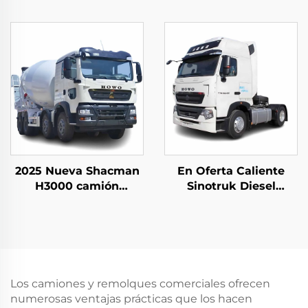
alta calidad 8*4 12
Especial Beiben de
ruedas 420HP 60
China 480HP
toneladas en stock
Capacidad de 30-40
Toneladas Rígido para
la Minería en Venta
2025 Nueva Shacman
En Oferta Caliente
H3000 camión
Sinotruk Diesel
mezclador de cemento
Camión Tractor Euro2
comercial a la venta a
440HP 4*2 6*4
un precio razonable
40Toneladas Cabina
de Camión Tractor en
Buen Estado
Los camiones y remolques comerciales ofrecen
numerosas ventajas prácticas que los hacen