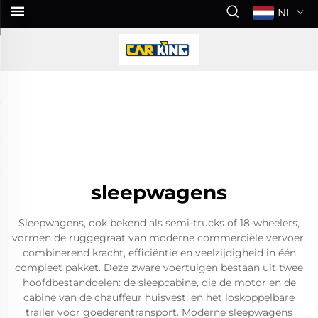
NL
sleepwagens
Sleepwagens, ook bekend als semi-trucks of 18-wheelers,
vormen de ruggegraat van moderne commerciële vervoer,
combinerend kracht, efficiëntie en veelzijdigheid in één
compleet pakket. Deze zware voertuigen bestaan uit twee
hoofdbestanddelen: de sleepcabine, die de motor en de
cabine van de chauffeur huisvest, en het loskoppelbare
trailer voor goederentransport. Moderne sleepwagens