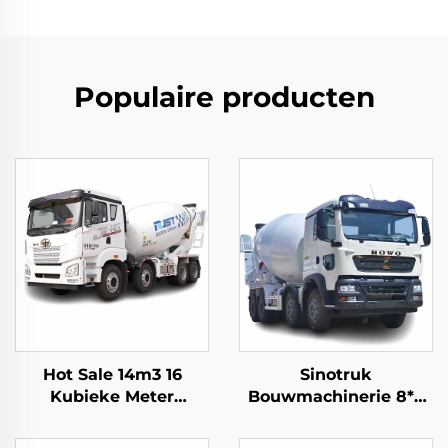
Populaire producten
Hot Sale 14m3 16
Sinotruk
Kubieke Meter
Bouwmachinerie 8*4
Capaciteit
12-wiel HOWO TX
Cementmixer Trucks
340pk 10/12/14 Kubieke