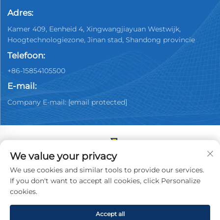
Adres:
Kamer 409, Eenheid 4, Xingwangjiayuan Westwijk,
Hoogtechnologiezone, Jinan stad, Shandong provincie
Telefoon:
+86-15854105500
E-mail:
Company E-mail:
[email protected]
We value your privacy
Copyright © 2025 China Jinan Youpin Used Car
We use cookies and similar tools to provide our services.
Dealership Co., Ltd. Alle rechten voorbehouden.
If you don't want to accept all cookies, click Personalize
Privacybeleid
cookies.
Accept all