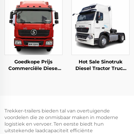
FAW Hydraulische
Meter Betonmixer
Pompen Betonmixer
Trucks
Truck Op Voorraad
Goedkope Prijs
Hot Sale Sinotruk
Commerciële Diesel
Diesel Tractor Truck
Motor Tractor Truck
Euro2 440HP 4*2 6*4
Weichai Motor 380HP
40Tonnen Tractor
4*2 6*4 Hoog dak
Truck Kop In Goede
Trailer Truck Kop
Conditie
Trekker-trailers bieden tal van overtuigende
voordelen die ze onmisbaar maken in moderne
logistiek en vervoer. Ten eerste biedt hun
uitstekende laadcapaciteit efficiënte