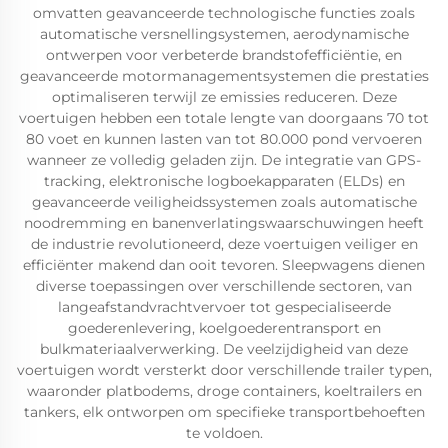
omvatten geavanceerde technologische functies zoals
automatische versnellingsystemen, aerodynamische
ontwerpen voor verbeterde brandstofefficiëntie, en
geavanceerde motormanagementsystemen die prestaties
optimaliseren terwijl ze emissies reduceren. Deze
voertuigen hebben een totale lengte van doorgaans 70 tot
80 voet en kunnen lasten van tot 80.000 pond vervoeren
wanneer ze volledig geladen zijn. De integratie van GPS-
tracking, elektronische logboekapparaten (ELDs) en
geavanceerde veiligheidssystemen zoals automatische
noodremming en banenverlatingswaarschuwingen heeft
de industrie revolutioneerd, deze voertuigen veiliger en
efficiënter makend dan ooit tevoren. Sleepwagens dienen
diverse toepassingen over verschillende sectoren, van
langeafstandvrachtvervoer tot gespecialiseerde
goederenlevering, koelgoederentransport en
bulkmateriaalverwerking. De veelzijdigheid van deze
voertuigen wordt versterkt door verschillende trailer typen,
waaronder platbodems, droge containers, koeltrailers en
tankers, elk ontworpen om specifieke transportbehoeften
te voldoen.