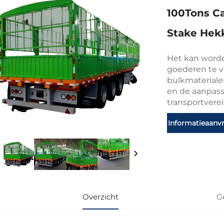
100Tons Ca
Stake Hekk
Het kan worde
goederen te v
bulkmaterial
en de aanpassi
transportverei
Informatieaanv
Overzicht
G