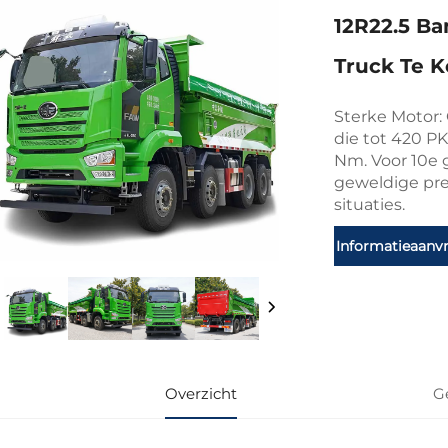
12R22.5 B
Truck Te 
Sterke Motor:
die tot 420 P
Nm. Voor 10e 
geweldige pre
situaties.
Informatieaanv
Overzicht
G