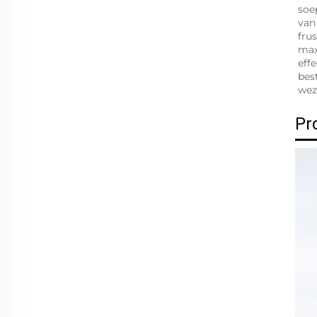
soep
van 
fru
max
eff
bes
wez
Pr