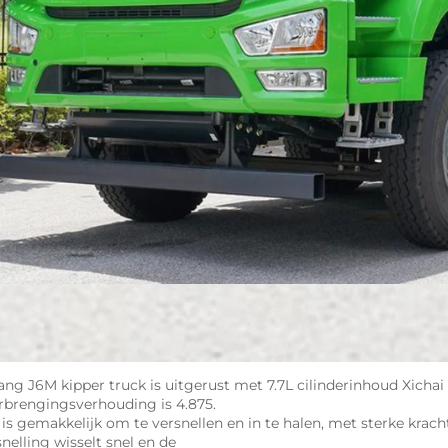
fang J6M kipper truck is uitgerust met 7.7L cilinderinhoud Xichai 
rbrengingsverhouding is 4.875.   
 is gemakkelijk om te versnellen en in te halen, met sterke krac
nelling wisselt snel en de   