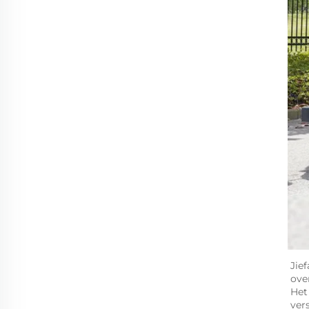
Jie
ove
Het
vers