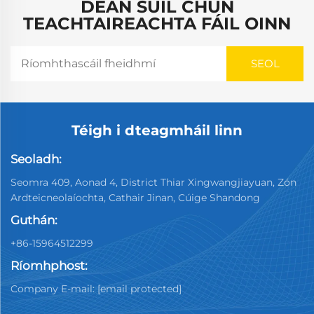
DÉAN SÚIL CHUN
TEACHTAIREACHTA FÁIL OINN
Téigh i dteagmháil linn
Seoladh:
Seomra 409, Aonad 4, District Thiar Xingwangjiayuan, Zón
Ardteicneolaíochta, Cathair Jinan, Cúige Shandong
Guthán:
+86-15964512299
Ríomhphost:
Company E-mail:
[email protected]