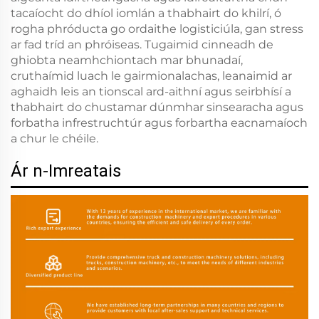
tacaíocht do dhíol iomlán a thabhairt do khilrí, ó
rogha phróducta go ordaithe logisticiúla, gan stress
ar fad tríd an phróiseas. Tugaimid cinneadh de
ghiobta neamhchiontach mar bhunadaí,
cruthaímid luach le gairmionalachas, leanaimid ar
aghaidh leis an tionscal ard-aithní agus seirbhísí a
thabhairt do chustamar dúnmhar sinsearacha agus
forbatha infrestruchtúr agus forbartha eacnamaíoch
a chur le chéile.
Ár n-Imreatais