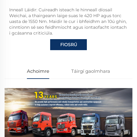
Inneall Láidir: Cuireadh isteach le hinneall díosail
Weichai, a thairgeann laige suas le 420 HP agus torc
uasta de 1550 Nm. Maidir le cur i bhfeidhm an 10ú ghin,
cinntíonn sé seo feidhmíocht agus iontaofacht iontach
i gcásanna criticiúla.
FIOSRÚ
Achoimre
Táirgí gaolmhara