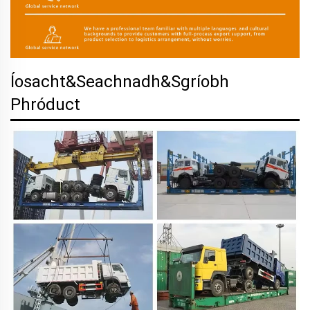
Íosacht&Seachnadh&Sgríobh
Phróduct