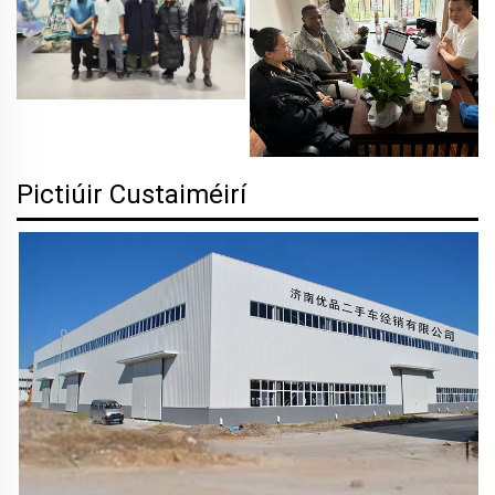
Pictiúir Custaiméirí