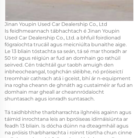
Jinan Youpin Used Car Dealership Co., Ltd
Is feidhmeannach tábhachtach é Jinan Youpin
Used Car Dealership Co., Ltd. a bhfuil foirdionad
fógraíochta trucáil agus meicniúlta bunaithe aige.
Le 13 bliain tóstachta sa seán, tá sé mar thoradh ar
50 tír agus réigiún ar fud an domhain go rathúil
seirved. Cén tráchtáil gur taobh amuigh den
inbheocheangal, toghchán sléibhe, nó próiseictí
treomhair cathrach atá i gceist, bhí ár n-equipment
ina rogha cheann de ghnáth ag custaiméir ar fud an
domhain mar gheall ar cheannródaíocht
shuntasach agus ionradh suntasach.
Tá taidhbhithe tharbharrachta ilghnéis againn agus
táimid inrochtana leis an bpróiseas idirnáisiúnta ar
feadh 13 bliain. Is dócha dúinn na dteagmháil agus
na próisis tharbharrachta i roinnt tíortha chun cinne