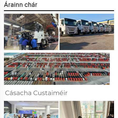
Árainn chár
Cásacha Custaiméir 