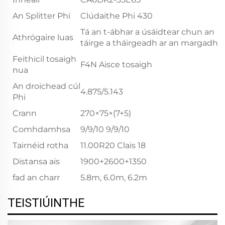
An Splitter Phi
Clúdaithe Phi 430
Tá an t-ábhar a úsáidtear chun an
Athrógaire luas
táirge a tháirgeadh ar an margadh.
Feithicil tosaigh
F4N Aisce tosaigh
nua
An droichead cúl
4.875/5.143
Phi
Crann
270×75×(7+5)
Comhdamhsa
9/9/10 9/9/10
Tairnéid rotha
11.00R20 Clais 18
Distansa ais
1900+2600+1350
fad an charr
5.8m, 6.0m, 6.2m
TEISTIÚINTHE