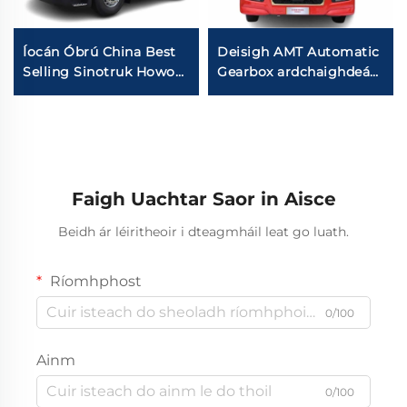
Íocán Óbrú China Best
Deisigh AMT Automatic
Selling Sinotruk Howo
Gearbox ardchaighdeán
4x2 6x4 Tractor Truck
MAN Engine 580HP
HOWO TX 430HP
610HP 6*4 10Wheeler
30Tons Trailer Truc
Sinotruk Sitrak Tractor
Ceann Do Africa
Truck Head
Faigh Uachtar Saor in Aisce
Beidh ár léiritheoir i dteagmháil leat go luath.
Ríomhphost
0/100
Ainm
0/100