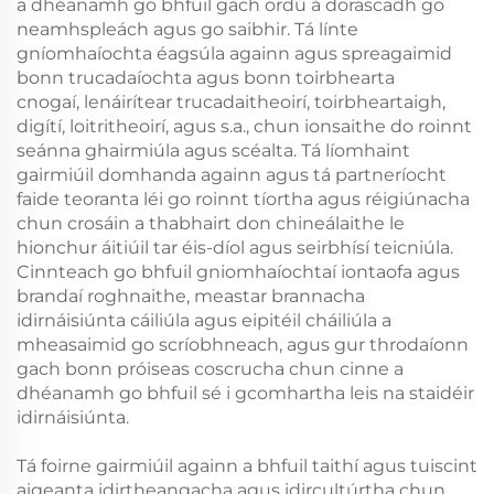
a dhéanamh go bhfuil gach ordú á dorascadh go
neamhspleách agus go saibhir. Tá línte
gníomhaíochta éagsúla againn agus spreagaimid
bonn trucadaíochta agus bonn toirbhearta
cnogaí, lenáirítear trucadaitheoirí, toirbheartaigh,
digítí, loitritheoirí, agus s.a., chun ionsaithe do roinnt
seánna ghairmiúla agus scéalta. Tá líomhaint
gairmiúil domhanda againn agus tá partneríocht
faide teoranta léi go roinnt tíortha agus réigiúnacha
chun crosáin a thabhairt don chineálaithe le
hionchur áitiúil tar éis-díol agus seirbhísí teicniúla.
Cinnteach go bhfuil gniomhaíochtaí iontaofa agus
brandaí roghnaithe, meastar brannacha
idirnáisiúnta cáiliúla agus eipitéil cháiliúla a
mheasaimid go scríobhneach, agus gur throdaíonn
gach bonn próiseas coscrucha chun cinne a
dhéanamh go bhfuil sé i gcomhartha leis na staidéir
idirnáisiúnta.
Tá foirne gairmiúil againn a bhfuil taithí agus tuiscint
aigeanta idirtheangacha agus idircultúrtha chun