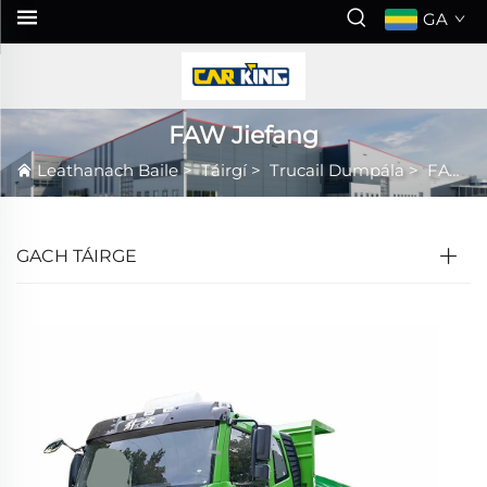
GA
FAW Jiefang
Leathanach Baile
>
Táirgí
>
Trucail Dumpála
>
FAW Jiefang
GACH TÁIRGE