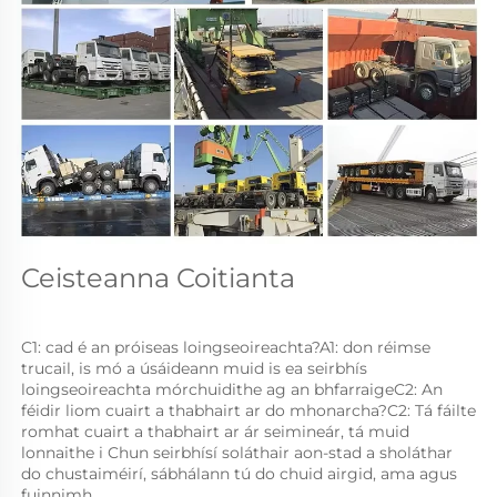
Ceisteanna Coitianta 
C1: cad é an próiseas loingseoireachta?A1: don réimse 
trucail, is mó a úsáideann muid is ea seirbhís 
loingseoireachta mórchuidithe ag an bhfarraigeC2: An 
féidir liom cuairt a thabhairt ar do mhonarcha?C2: Tá fáilte 
romhat cuairt a thabhairt ar ár seimineár, tá muid 
lonnaithe i Chun seirbhísí soláthair aon-stad a sholáthar 
do chustaiméirí, sábhálann tú do chuid airgid, ama agus 
fuinnimh. 