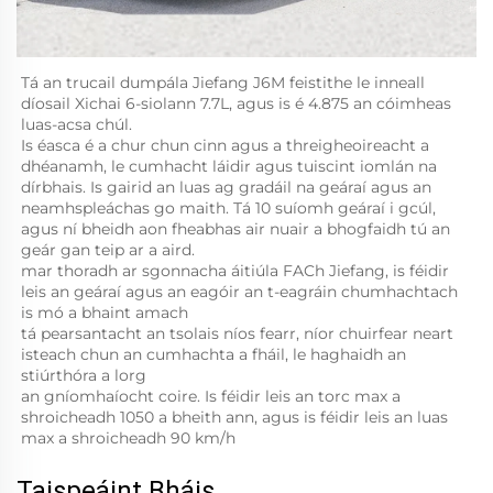
Tá an trucail dumpála Jiefang J6M feistithe le inneall 
díosail Xichai 6-siolann 7.7L, agus is é 4.875 an cóimheas 
luas-acsa chúl. 
Is éasca é a chur chun cinn agus a threigheoireacht a 
dhéanamh, le cumhacht láidir agus tuiscint iomlán na 
dírbhais. Is gairid an luas ag gradáil na geáraí agus an 
neamhspleáchas go maith. Tá 10 suíomh geáraí i gcúl, 
agus ní bheidh aon fheabhas air nuair a bhogfaidh tú an 
geár gan teip ar a aird. 
mar thoradh ar sgonnacha áitiúla FACh Jiefang, is féidir 
leis an geáraí agus an eagóir an t-eagráin chumhachtach 
is mó a bhaint amach 
tá pearsantacht an tsolais níos fearr, níor chuirfear neart 
isteach chun an cumhachta a fháil, le haghaidh an 
stiúrthóra a lorg 
an gníomhaíocht coire. Is féidir leis an torc max a 
shroicheadh 1050 a bheith ann, agus is féidir leis an luas 
max a shroicheadh 90 km/h 
Taispeáint Bháis