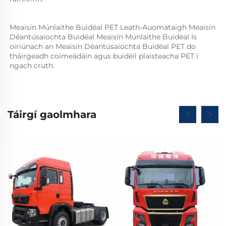
Meaisín Múnlaithe Buidéal PET Leath-Auomataigh Meaisín 
Déantúsaíochta Buidéal Meaisín Múnlaithe Buidéal Is 
oiriúnach an Meaisín Déantúsaíochta Buidéal PET do 
tháirgeadh coimeádáin agus buidéil plaisteacha PET i 
ngach cruth.   
Táirgí gaolmhara