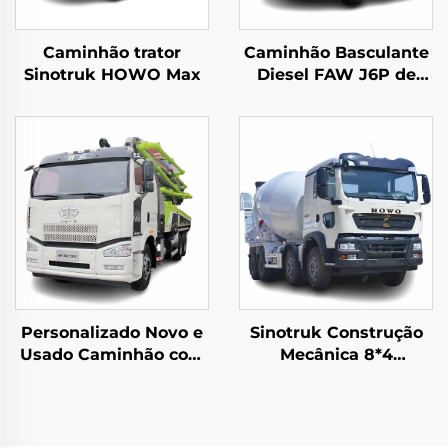
Caminhão trator
Caminhão Basculante
Sinotruk HOWO Max
Diesel FAW J6P de
Alta Qualidade 8*4
12Rodas 420HP
60Toneladas em
Estoque
Personalizado Novo e
Sinotruk Construção
Usado Caminhão com
Mecânica 8*4
Bomba Montada
12Wheeler HOWO TX
Zoomlion 50m 60m
340HP 10/12/14Cubic
16CBM Caminhão
Meters Concrete Mixer
Betoneira para Venda
Trucks