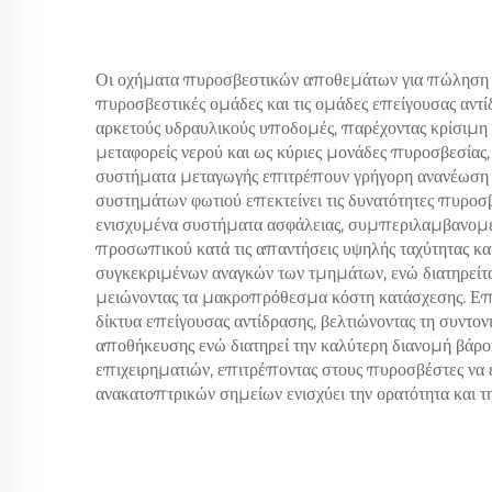
Οι οχήματα πυροσβεστικών αποθεμάτων για πώληση πρ
πυροσβεστικές ομάδες και τις ομάδες επείγουσας αντί
αρκετούς υδραυλικούς υποδομές, παρέχοντας κρίσιμη ε
μεταφορείς νερού και ως κύριες μονάδες πυροσβεσία
συστήματα μεταγωγής επιτρέπουν γρήγορη ανανέωση κ
συστημάτων φωτιού επεκτείνει τις δυνατότητες πυροσβ
ενισχυμένα συστήματα ασφάλειας, συμπεριλαμβανομένω
προσωπικού κατά τις απαντήσεις υψηλής ταχύτητας κα
συγκεκριμένων αναγκών των τμημάτων, ενώ διατηρείται
μειώνοντας τα μακροπρόθεσμα κόστη κατάσχεσης. Επ
δίκτυα επείγουσας αντίδρασης, βελτιώνοντας τη συντ
αποθήκευσης ενώ διατηρεί την καλύτερη διανομή βάρου
επιχειρηματιών, επιτρέποντας στους πυροσβέστες να 
ανακατοπτρικών σημείων ενισχύει την ορατότητα και την