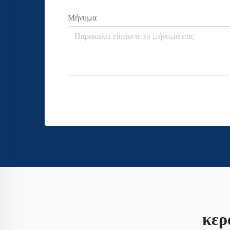
Μήνυμα
κερ