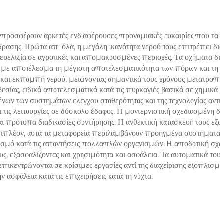
Σκυροδέματος π
Πώληση
οσφέρουν αρκετές ενδιαφέρουσες προνομιακές ευκαιρίες που τα κάν
δρασης. Πρώτα απ' όλα, η μεγάλη ικανότητα νερού τους επιτρέπει δι
υελιξία σε αγροτικές και απομακρυσμένες περιοχές. Τα οχήματα δι
ς, με αποτέλεσμα τη μέγιστη αποτελεσματικότητα των πόρων και τ
αι εκπομπή νερού, μειώνοντας σημαντικά τους χρόνους μετατροπής
εσίας, ειδικά αποτελεσματικά κατά τις πυρκαγιές βασικά σε χημικά
ν των συστημάτων ελέγχου σταθερότητας και της τεχνολογίας αντι-
ι τις λειτουργίες σε δύσκολο έδαφος. Η μοντερνιστική σχεδιασμένη
 πρότυπα διαδικασίες συντήρησης. Η ανθεκτική κατασκευή τους εξασ
ιπλέον, αυτά τα μεταφορεία περιλαμβάνουν προηγμένα συστήματα
ονισμό κατά τις απαντήσεις πολλαπλών οργανισμών. Η αποδοτική σχ
ς, εξασφαλίζοντας και χρησιμότητα και ασφάλεια. Τα αυτοματικά το
επικεντρώνονται σε κρίσιμες εργασίες αντί της διαχείρισης εξοπ
 ασφάλεια κατά τις επιχειρήσεις κατά τη νύχτα.