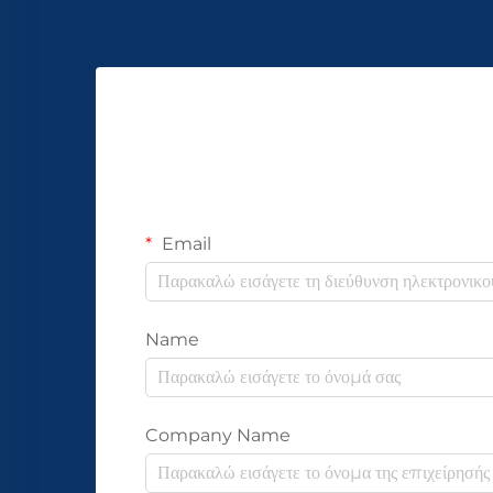
Email
Name
Company Name