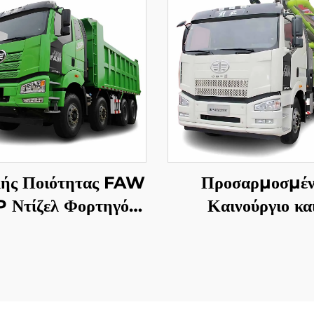
ής Ποιότητας FAW
Προσαρμοσμέ
P Ντίζελ Φορτηγό
Καινούργιο κα
ροπή 8*4 12 Ρόδες
Μεταχειρισμένο Φο
20HP 60 Τόνων
με Αντλία Zoom
τηγό Ανατροπή Σε
50m 60m 16C
Απόθεμα
Φορτηγό Αντλί