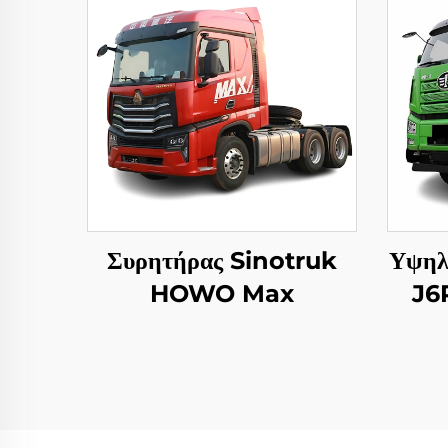
Συρητήρας Sinotruk
Υψηλ
HOWO Max
J6
Ανατ
4
Φορ