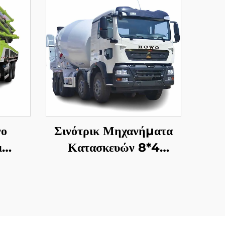
νο
Σινότρικ Μηχανήματα
ι
Κατασκευών 8*4
ρτηγό
12Wheeler HOWO TX
lion
340HP 10/12/14Cubic
BM
Meters Τεχνουργήματα
ας
Μείξης