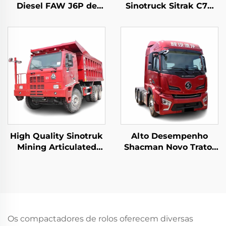
Diesel FAW J6P de
Sinotruck Sitrak C7H
Alta Qualidade 8*4
10Pneus 540 CV LHD
12Rodas 420HP
Trator de Reboque
60Toneladas em
Estoque
High Quality Sinotruk
Alto Desempenho
Mining Articulated
Shacman Novo Trator
Dump Trucks 6*4
Caminhão Preço
50Tons Loading
H6000 Motor Weichai
10Wheeler Howo
480HP Cabines de
Underground Mining
Reboque à Venda
Trucks For Sale
Os compactadores de rolos oferecem diversas