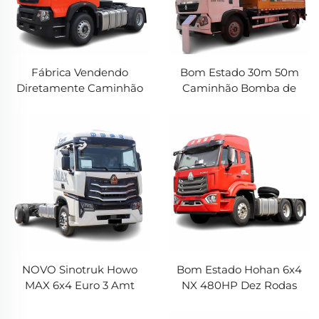
Fábrica Vendendo
Bom Estado 30m 50m
Diretamente Caminhão
Caminhão Bomba de
Trator Sinotruk HOWO TX
Concreto Cemento
4x2 Euro5\6 Diesel Tração
Sinotruk HOWO T5G
40Toneladas Cabine
310HP Chassi Caminhão
Pesada em Estoque
Bomba de Concreto
NOVO Sinotruk Howo
Bom Estado Hohan 6x4
MAX 6x4 Euro 3 Amt
NX 480HP Dez Rodas
Diesel Automático
Euro2 Sinotruk Howo
Caminhão Howo Em
Cabeça de Reboque