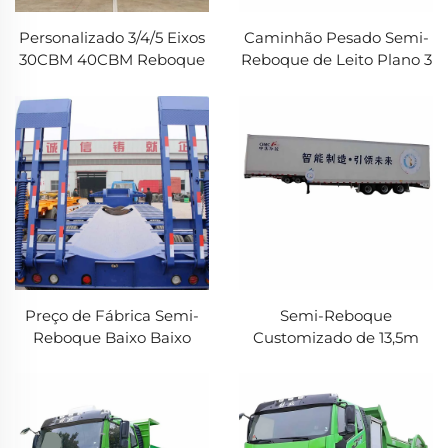
Personalizado 3/4/5 Eixos
Caminhão Pesado Semi-
30CBM 40CBM Reboque
Reboque de Leito Plano 3
de Cimento em Massa
Eixos Transporte de
Tanque de Cimento em
Contêineres 20/40FT
Aço Inoxidável Tipo V
Semi-Reboque de Leito
Semi-Reboque
Plano à Venda
Preço de Fábrica Semi-
Semi-Reboque
Reboque Baixo Baixo
Customizado de 13,5m
3/4Eixos Gooseneck
40Ton para Transporte de
60Ton 80Ton Semi-
Alimentos Refrigerados
Reboque Hidráulico à
3/4Eixos Vegetais
Venda
Alimentos Congelados