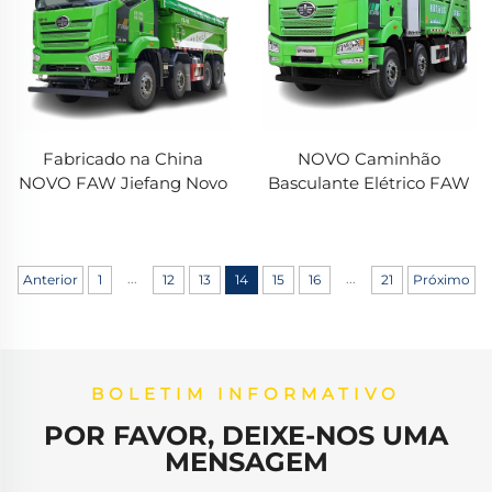
Fabricado na China
NOVO Caminhão
NOVO FAW Jiefang Novo
Basculante Elétrico FAW
J6p Caminhão Pesado
Jiefang J6P adequado
420HP 380HP 6X4 8X4
para transporte em minas
Caçamba de 5,8m em
caminhão elétrico
Estoque à Venda
caminhão basculante
...
...
Anterior
1
12
13
14
15
16
21
Próximo
BOLETIM INFORMATIVO
POR FAVOR, DEIXE-NOS UMA
MENSAGEM