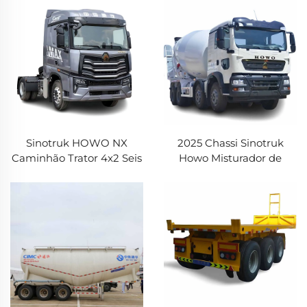
Estoque Para Venda
Caminhão à Venda
Sinotruk HOWO NX
2025 Chassi Sinotruk
Caminhão Trator 4x2 Seis
Howo Misturador de
Rodas 430HP 460HP
Cimento Caminhão Howo
Diesel Caminhão Pesado
TX5 340HP 8*4 16CBM
Cabeça para Venda
Capacidade Caminhão de
Concreto para Venda