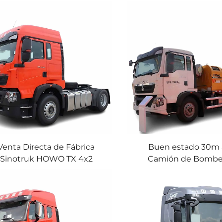
Venta Directa de Fábrica
Buen estado 30m
Sinotruk HOWO TX 4x2
Camión de Bombe
ión Tractor Diesel Euro5/6
Concreto Cemento S
40 Toneladas Cabeza de
HOWO T5G 310HP C
amión Pesado con Stock
Camión de Bombe
Concreto