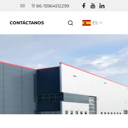
86-15964512299
CONTÁCTANOS
ES