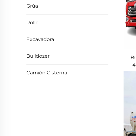
Grúa
Rollo
Excavadora
Bulldozer
B
4
S
Camión Cisterna
Re