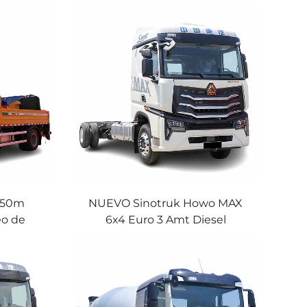
 50m
NUEVO Sinotruk Howo MAX
o de
6x4 Euro 3 Amt Diesel
inotruk
Automático Caja de Cambios
hasis
Camión Howo en Stock para la
o de
Venta