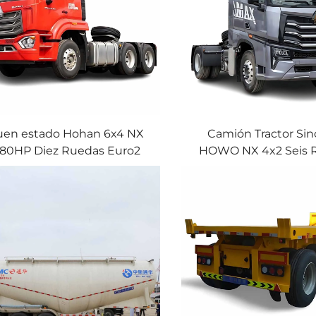
uen estado Hohan 6x4 NX
Camión Tractor Sin
80HP Diez Ruedas Euro2
HOWO NX 4x2 Seis 
inotruk Howo Cabeza de
430HP 460HP Diésel
molque Tractor Camión en
Pesado Cabeza para l
Venta