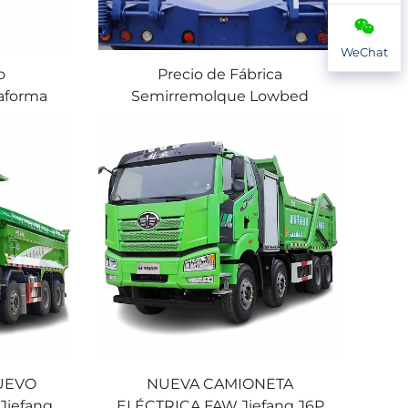
WeChat
o
Precio de Fábrica
aforma
Semirremolque Lowbed
e de
Lowboy 3/4 Ejes Gooseneck
aforma
60Ton 80Ton Hidráulico
nta
Semirremolque Lowbed en
Venta
NUEVO
NUEVA CAMIONETA
Jiefang
ELÉCTRICA FAW Jiefang J6P