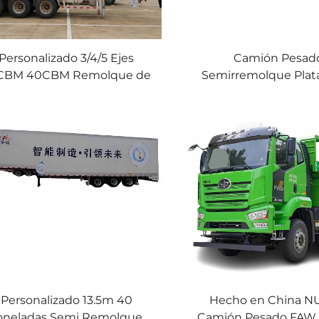
Personalizado 3/4/5 Ejes
Camión Pesad
CBM 40CBM Remolque de
Semirremolque Plat
Cemento en Polvo Tipo V
20/40FT Transport
ero Inoxidable Tanque de
Contenedores Plat
emento Semi Remolque
Semibaja en Ve
Personalizado 13.5m 40
Hecho en China 
oneladas Semi Remolque
Camión Pesado FAW 