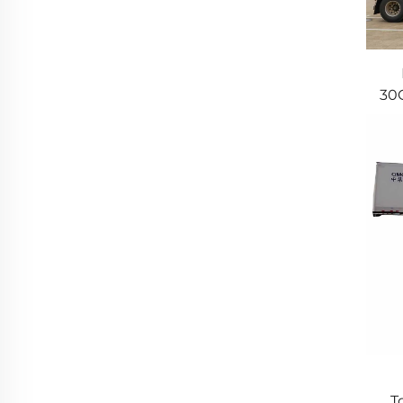
30
Ac
C
T