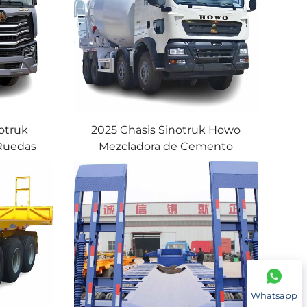
otruk
2025 Chasis Sinotruk Howo
Ruedas
Mezcladora de Cemento
 Camión
Camión Howo TX5 340HP 8*4
a Venta
16CBM Capacidad Camión de
Concreto para la Venta
Whatsapp