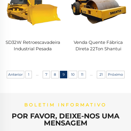
SD32W Retroescavadeira
Venda Quente Fábrica
Industrial Pesada
Direta 22Ton Shantui
Equipamento de
SR22M Vibatório Usado
Movimentação de Terra
Rolo Compactador Preço
Novo Motor Bomba Motor
de Rolo Compactador
Componentes Principais
com Uma Só Roda
...
...
Anterior
1
7
8
9
10
11
21
Próximo
BOLETIM INFORMATIVO
POR FAVOR, DEIXE-NOS UMA
MENSAGEM