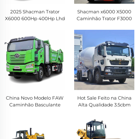
2025 Shacman Trator
Shacman x6000 X5000
X6000 600Hp 400Hp Lhd
Caminhão Trator F3000
6X4 Caminhão Trator
M3000 caminhão 4x2 6X4
Manual Truck Trailer
Shacman Trator Truck
Head Manual Tractor
Truck
China Novo Modelo FAW
Hot Sale Feito na China
Caminhão Basculante
Alta Qualidade 3.5cbm
Elétrico Longa Distância
Caminhão Misturador de
30Toneladas 8x4 12Rodas
Concreto com Auto
Caminhão Basculante
Carregamento com
para Mineração à Venda
Chassi Articulado