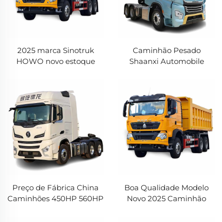
2025 marca Sinotruk
Caminhão Pesado
HOWO novo estoque
Shaanxi Automobile
caminhão basculante de
Trator Longxiang
20 toneladas estoque
Caminhão Trator 6X4 4X2
imediato
Cabeça de Trator à Venda
Preço de Fábrica China
Boa Qualidade Modelo
Caminhões 450HP 560HP
Novo 2025 Caminhão
Motor Cummins 6x4
Basculante 6x4
Caminhão Trator
40Toneladas Euro2