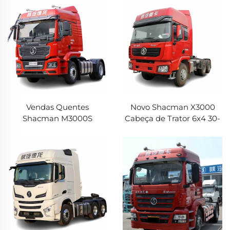
Shacman X6000 Em
400HP 460HP Sinotruk
Estoque
Howo TX Caminhão
Basculante para
Mineração Em Estoque
Vendas Quentes
Novo Shacman X3000
Shacman M3000S
Cabeça de Trator 6x4 30-
Caminhão Trator Pesado
40Toneladas 380HP
Motor Diesel 375HP
430HP Motor
380HP 4X2 Cabeça de
WP/Cummins Caminhão
Caminhão Com Bom
Trator Shacman à Venda
Preço