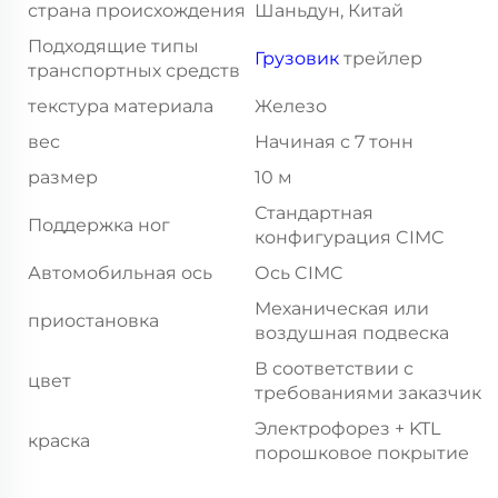
страна происхождения
Шаньдун, Китай
Подходящие типы
Грузовик
трейлер
транспортных средств
текстура материала
Железо
вес
Начиная с 7 тонн
размер
10 м
Стандартная
Поддержка ног
конфигурация CIMC
Автомобильная ось
Ось CIMC
Механическая или
приостановка
воздушная подвеска
В соответствии с
цвет
требованиями заказчика
Электрофорез + KTL
краска
порошковое покрытие