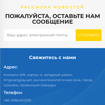
РАССЫЛКА НОВОСТЕЙ
ПОЖАЛУЙСТА, ОСТАВЬТЕ НАМ
СООБЩЕНИЕ
Свяжитесь с нами
Адрес:
Комната 409, корпус 4, западный район
Xingwangjiayuan, высокотехнологичная зона, город
Цзинань, провинция Шаньдун
Телефон:
+86-15964512299