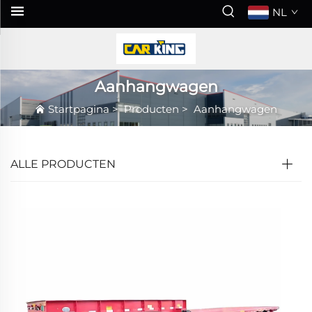
NL
Aanhangwagen
Startpagina
>
Producten
>
Aanhangwagen
ALLE PRODUCTEN