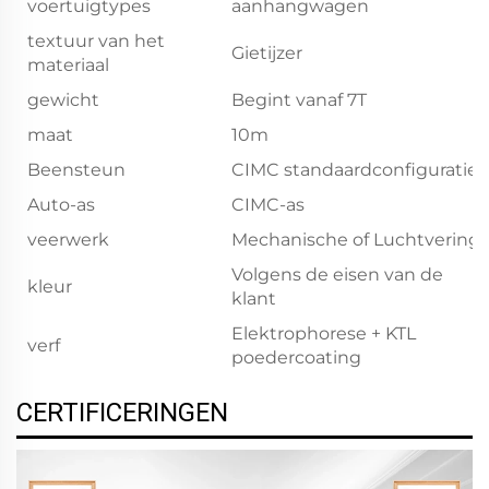
voertuigtypes
aanhangwagen
textuur van het
Gietijzer
materiaal
gewicht
Begint vanaf 7T
maat
10m
Beensteun
CIMC standaardconfiguratie
Auto-as
CIMC-as
veerwerk
Mechanische of Luchtvering
Volgens de eisen van de
kleur
klant
Elektrophorese + KTL
verf
poedercoating
CERTIFICERINGEN