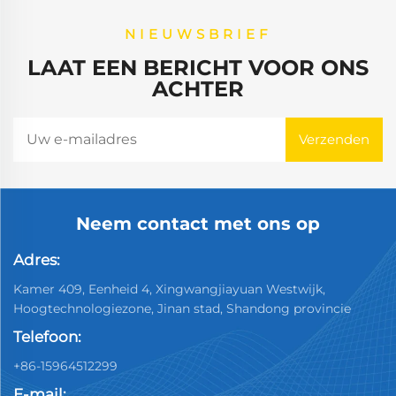
NIEUWSBRIEF
LAAT EEN BERICHT VOOR ONS
ACHTER
Neem contact met ons op
Adres:
Kamer 409, Eenheid 4, Xingwangjiayuan Westwijk,
Hoogtechnologiezone, Jinan stad, Shandong provincie
Telefoon:
+86-15964512299
E-mail: