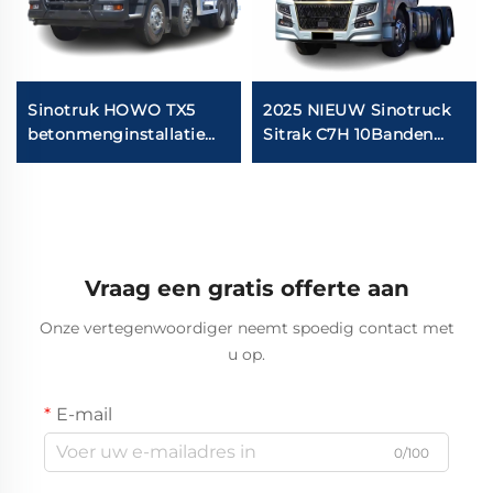
Sinotruk HOWO TX5
2025 NIEUW Sinotruck
betonmenginstallatie
Sitrak C7H 10Banden
truck
540 PK LHD Trailer
Tractor Truck
Vraag een gratis offerte aan
Onze vertegenwoordiger neemt spoedig contact met
u op.
E-mail
0/100