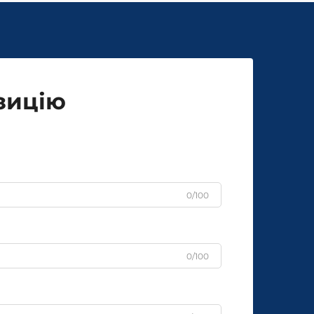
зицію
0/100
0/100