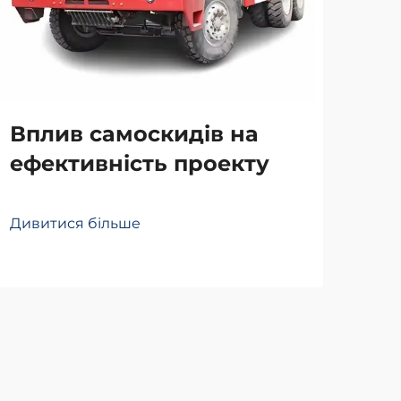
Чо
у 
По
Вплив самоскидів на
ефективність проекту
Див
Дивитися більше