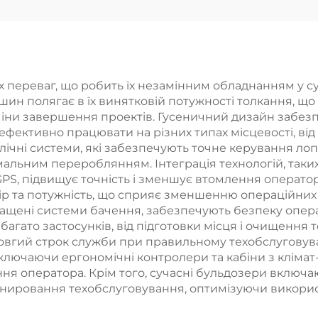
переваг, що робить їх незамінним обладнанням у суч
шин полягає в їх винятковій потужності толкання, щ
міни завершення проектів. Гусеничний дизайн забез
фективно працювати на різних типах місцевості, від
лічні системи, які забезпечують точне керування л
мальним перероблянням. Інтеграція технологій, таки
GPS, підвищує точність і зменшує втомлення операт
ір та потужність, що сприяє зменшенню операційних 
кращені системи бачення, забезпечують безпеку опера
агато застосунків, від підготовки місця і очищення т
 довгий строк служби при правильному техобслуговув
включаючи ергономічні контролери та кабіни з клім
 оператора. Крім того, сучасні бульдозери включают
ланировання техобслуговування, оптимізуючи викори