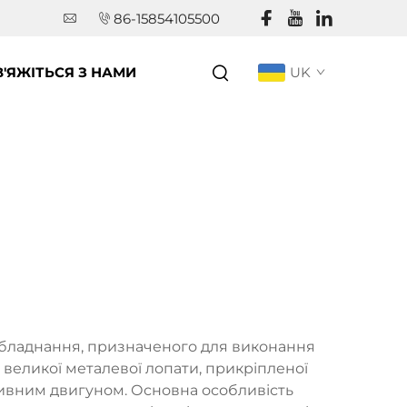
86-15854105500
В'ЯЖІТЬСЯ З НАМИ
UK
 обладнання, призначеного для виконання
 великої металевої лопати, прикріпленої
ктивним двигуном. Основна особливість