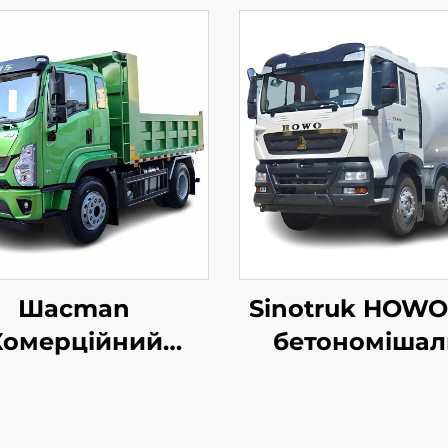
Шacman
Sinotruk HOWO
Комерційний
бетономішал
омобіль Xuande
X9