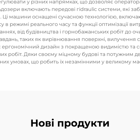
гулювати у різних напрямках, що дозволяє оператора
льдозери включають передові гіdraulic системи, які 
 Ці машини оснащені сучасною технологією, включаю
в режимі реального часу та функції оптимізації витр
аннях, від будівництва і горнобажанських робіт до о
дань, таких як вирівнювання поверхні, вилучення с
є ергономічний дизайн з покращеною видимістю та 
лих робіт. Дяки своєму міцному будові та потужним 
них умовах, що робить їх незамінними у великому ма
Нові продукти