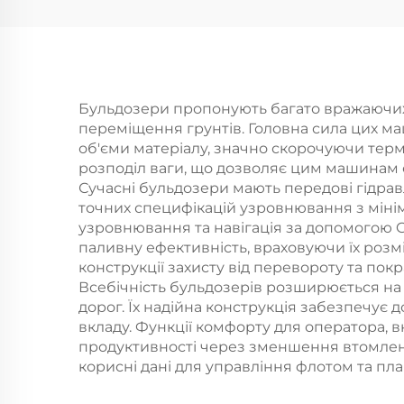
Бульдозери пропонують багато вражаючих 
переміщення грунтів. Головна сила цих ма
об'єми матеріалу, значно скорочуючи тер
розподіл ваги, що дозволяє цим машинам е
Сучасні бульдозери мають передові гідрав
точних специфікацій узровнювання з міні
узровнювання та навігація за допомогою 
паливну ефективність, враховуючи їх розм
конструкції захисту від перевороту та по
Всебічність бульдозерів розширюється на б
дорог. Їх надійна конструкція забезпечує
вкладу. Функції комфорту для оператора, 
продуктивності через зменшення втомлення
корисні дані для управління флотом та п