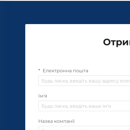
Отри
Електронна пошта
Ім'я
Назва компанії