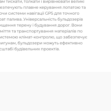
м тискати, толкати і вирівнювати великі
забезпечують плавне керування лопатою та
чи системи навігації GPS для точного
ат палива. Універсальність бульдозерів
чищення терену і будування дорог. Вони
міття та транспортування матеріалів по
системою клімат-контролю, що забезпечує
двигунам, бульдозери можуть ефективно
сштабі будівельних проектів.