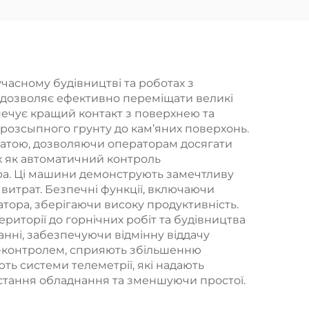
Тягач трейлер
асному будівництві та роботах з
о дозволяє ефективно переміщати великі
печує кращий контакт з поверхнею та
 розсыпного грунту до кам’яних поверхонь.
опатою, дозволяючи операторам досягати
х як автоматичний контроль
ора. Ці машини демонструють замечтливу
витрат. Безпечні функції, включаючи
тора, зберігаючи високу продуктивність.
ериторії до горнічних робіт та будівництва
анні, забезпечуючи відмінну віддачу
ат-контролем, сприяють збільшенню
ь системи телеметрії, які надають
стання обладнання та зменшуючи простої.