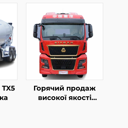
 TX5
Горячий продаж
ка
високої якості
новий Sinotruk
Sitrak C9H
480/540HP 4X2