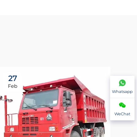
27
2
Feb
Fe
Whatsapp
WeChat