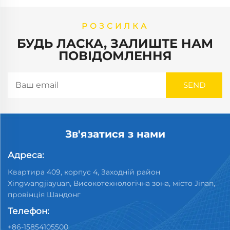
РОЗСИЛКА
БУДЬ ЛАСКА, ЗАЛИШТЕ НАМ
ПОВІДОМЛЕННЯ
Зв'язатися з нами
Адреса:
Квартира 409, корпус 4, Заходній район
Xingwangjiayuan, Високотехнологічна зона, місто Jinan,
провінція Шандонг
Телефон:
+86-15854105500