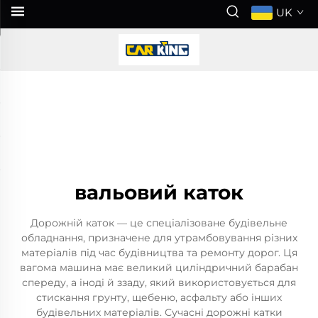
UK
вальовий каток
Дорожній каток — це спеціалізоване будівельне
обладнання, призначене для утрамбовування різних
матеріалів під час будівництва та ремонту дорог. Ця
вагома машина має великий циліндричний барабан
спереду, а іноді й ззаду, який використовується для
стискання грунту, щебеню, асфальту або інших
будівельних матеріалів. Сучасні дорожні катки