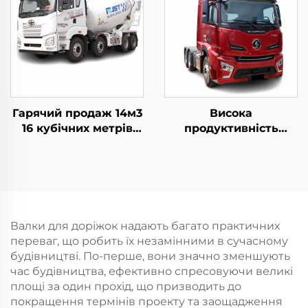
Гарячий продаж 14м3
Висока
16 кубічних метрів
продуктивність
ємності
новий тягач Shacman
бетономішалки FAW
H6000 двигун
Гідравлічний насос
Weichai 480HP
бетономішалки В
тралевий тягач для
наявності
продажу
Валки для доріжок надають багато практичних
переваг, що робить їх незамінними в сучасному
будівництві. По-перше, вони значно зменшують
час будівництва, ефективно спресовуючи великі
площі за один прохід, що призводить до
покращення термінів проекту та заощадження