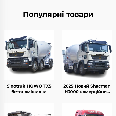
Популярні товари
Sinotruk HOWO TX5
2025 Новий Shacman
бетономішалка
H3000 комерційний
бетономішалка для
продажу за
розумною ціною