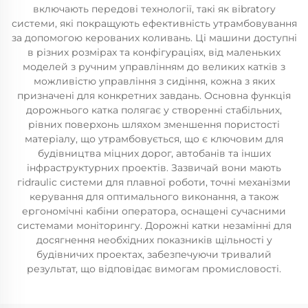
включають передові технології, такі як вibratory
системи, які покращують ефективність утрамбовування
за допомогою керованих коливань. Ці машини доступні
в різних розмірах та конфігураціях, від маленьких
моделей з ручним управлінням до великих катків з
можливістю управління з сидіння, кожна з яких
призначені для конкретних завдань. Основна функція
дорожнього катка полягає у створенні стабільних,
рівних поверхонь шляхом зменшення пористості
матеріалу, що утрамбовується, що є ключовим для
будівництва міцних дорог, автобанів та інших
інфраструктурних проектів. Зазвичай вони мають
гіdraulic системи для плавної роботи, точні механізми
керування для оптимального виконання, а також
ергономічні кабіни оператора, оснащені сучасними
системами моніторингу. Дорожні катки незамінні для
досягнення необхідних показників щільності у
будівничих проектах, забезпечуючи тривалий
результат, що відповідає вимогам промисловості.