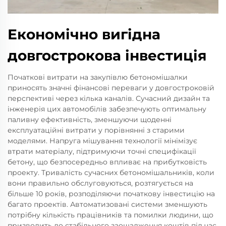
Економічно вигідна
довгострокова інвестиція
Початкові витрати на закупівлю бетономішалки
приносять значні фінансові переваги у довгостроковій
перспективі через кілька каналів. Сучасний дизайн та
інженерія цих автомобілів забезпечують оптимальну
паливну ефективність, зменшуючи щоденні
експлуатаційні витрати у порівнянні з старими
моделями. Напруга мішування технології мінімізує
втрати матеріалу, підтримуючи точні специфікації
бетону, що безпосередньо впливає на прибутковість
проекту. Тривалість сучасних бетономішальників, коли
вони правильно обслуговуються, розтягується на
більше 10 років, розподіляючи початкову інвестицію на
багато проектів. Автоматизовані системи зменшують
потрібну кількість працівників та помилки людини, що
призводить до стабільного заощадження коштів під час