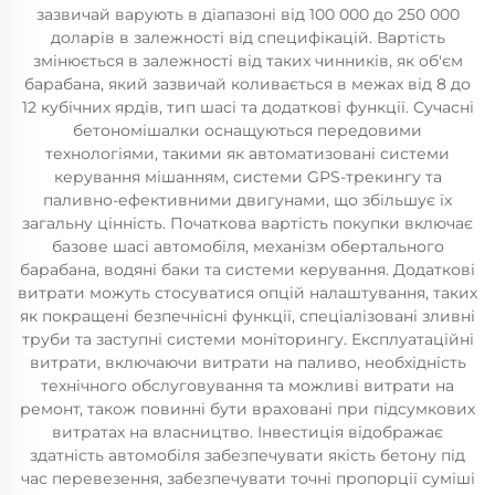
зазвичай варують в діапазоні від 100 000 до 250 000
доларів в залежності від специфікацій. Вартість
змінюється в залежності від таких чинників, як об'єм
барабана, який зазвичай коливається в межах від 8 до
12 кубічних ярдів, тип шасі та додаткові функції. Сучасні
бетономішалки оснащуються передовими
технологіями, такими як автоматизовані системи
керування мішанням, системи GPS-трекингу та
паливно-ефективними двигунами, що збільшує їх
загальну цінність. Початкова вартість покупки включає
базове шасі автомобіля, механізм обертального
барабана, водяні баки та системи керування. Додаткові
витрати можуть стосуватися опцій налаштування, таких
як покращені безпечнісні функції, спеціалізовані зливні
труби та заступні системи моніторингу. Експлуатаційні
витрати, включаючи витрати на паливо, необхідність
технічного обслуговування та можливі витрати на
ремонт, також повинні бути враховані при підсумкових
витратах на власництво. Інвестиція відображає
здатність автомобіля забезпечувати якість бетону під
час перевезення, забезпечувати точні пропорції суміші