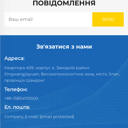
ПОВІДОМЛЕННЯ
Зв'язатися з нами
Адреса:
Квартира 409, корпус 4, Заходній район
Xingwangjiayuan, Високотехнологічна зона, місто Jinan,
провінція Шандонг
Телефон:
+86-15854105500
Ел. пошта:
Company E-mail:
[email protected]