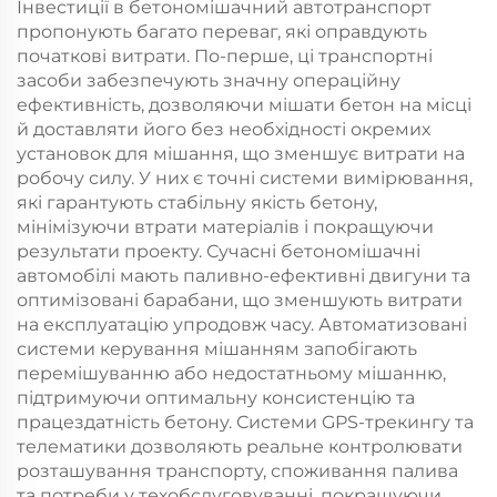
Інвестиції в бетономішачний автотранспорт
видобутку на продаж
пропонують багато переваг, які оправдують
початкові витрати. По-перше, ці транспортні
засоби забезпечують значну операційну
ефективність, дозволяючи мішати бетон на місці
й доставляти його без необхідності окремих
установок для мішання, що зменшує витрати на
робочу силу. У них є точні системи вимірювання,
які гарантують стабільну якість бетону,
мінімізуючи втрати матеріалів і покращуючи
результати проекту. Сучасні бетономішачні
автомобілі мають паливно-ефективні двигуни та
оптимізовані барабани, що зменшують витрати
на експлуатацію упродовж часу. Автоматизовані
системи керування мішанням запобігають
перемішуванню або недостатньому мішанню,
підтримуючи оптимальну консистенцію та
працездатність бетону. Системи GPS-трекингу та
телематики дозволяють реальне контролювати
розташування транспорту, споживання палива
та потреби у техобслуговуванні, покращуючи