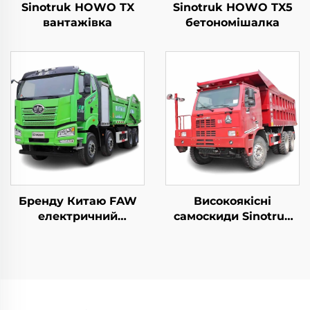
Sinotruk HOWO TX
Sinotruk HOWO TX5
вантажівка
бетономішалка
Бренду Китаю FAW
Високоякісні
електричний
самоскиди Sinotruk
самоскид 8*4 50-60
Mining з
тонн 400HP 450HP 12-
напівпричепом 6*4 50
коло Приводна
тонн
вантажівка-самоскид
вантажопідйомності
з батареєю
10-колісні вантажівки
Howo для підземного