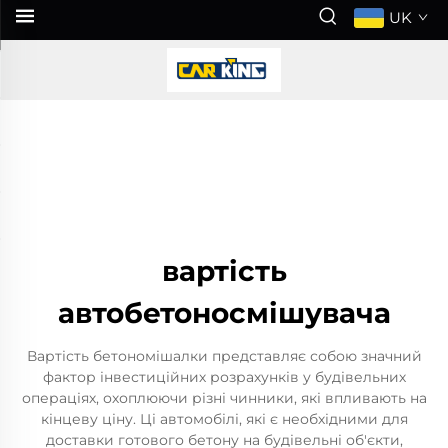
UK
вартість
автобетоносмішувача
Вартість бетономішалки представляє собою значний
фактор інвестиційних розрахунків у будівельних
операціях, охоплюючи різні чинники, які впливають на
кінцеву ціну. Ці автомобілі, які є необхідними для
доставки готового бетону на будівельні об'єкти,