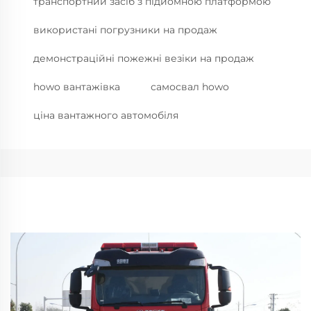
транспортний засіб з підйомною платформою
використані погрузники на продаж
демонстраційні пожежні везіки на продаж
howo вантажівка
самосвал howo
ціна вантажного автомобіля