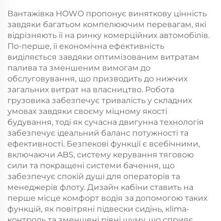
вантажівка для
Вантажівка HOWO пропонує виняткову цінність
продажу
завдяки багатьом компелюючим перевагам, які
відрізняють її на ринку комерційних автомобілів.
По-перше, її економічна ефективність
виділяється завдяки оптимізованим витратам
палива та зменшеним вимогам до
обслуговування, що призводить до нижчих
загальних витрат на власництво. Робота
грузовика забезпечує тривалість у складних
умовах завдяки своєму міцному якості
будування, тоді як сучасна двигунна технологія
забезпечує ідеальний баланс потужності та
ефективності. Безпекові функції є всебічними,
включаючи ABS, систему керування тяговою
сили та покращені системи бачення, що
забезпечує спокій душі для операторів та
менеджерів флоту. Дизайн кабіни ставить на
перше місце комфорт водія за допомогою таких
функцій, як повітряні підвески сидінь, кlima-
контроль та зменшені рівні шуму, що сприяє