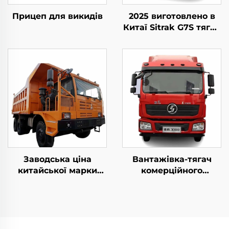
Прицеп для викидів
2025 виготовлено в
Китаї Sitrak G7S тягач
4x2 6x4 вантажівка
для продажу
Заводська ціна
Вантажівка-тягач
китайської марки
комерційного
Beiben спеціальні
призначення з
рудничні самоскиди
дизельним двигуном
480HP 30-40тоннова
Weichai 380HP 4*2 6*4
ємність жорсткий
високий кабіна
рудничний
вантажівка-тягач