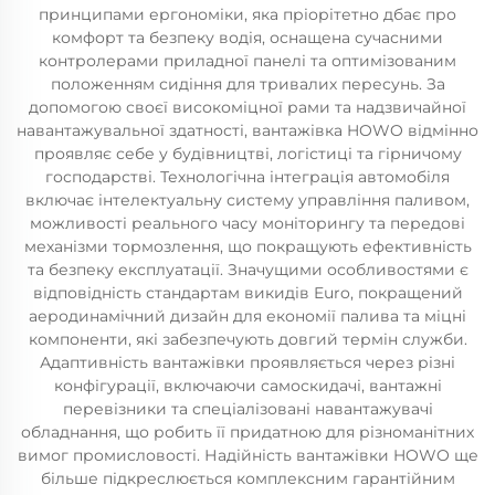
принципами ергономіки, яка пріорітетно дбає про
комфорт та безпеку водія, оснащена сучасними
контролерами приладної панелі та оптимізованим
положенням сидіння для тривалих пересунь. За
допомогою своєї високоміцної рами та надзвичайної
навантажувальної здатності, вантажівка HOWO відмінно
проявляє себе у будівництві, логістиці та гірничому
господарстві. Технологічна інтеграція автомобіля
включає інтелектуальну систему управління паливом,
можливості реального часу моніторингу та передові
механізми тормозлення, що покращують ефективність
та безпеку експлуатації. Значущими особливостями є
відповідність стандартам викидів Euro, покращений
аеродинамічний дизайн для економії палива та міцні
компоненти, які забезпечують довгий термін служби.
Адаптивність вантажівки проявляється через різні
конфігурації, включаючи самоскидачі, вантажні
перевізники та спеціалізовані навантажувачі
обладнання, що робить її придатною для різноманітних
вимог промисловості. Надійність вантажівки HOWO ще
більше підкреслюється комплексним гарантійним