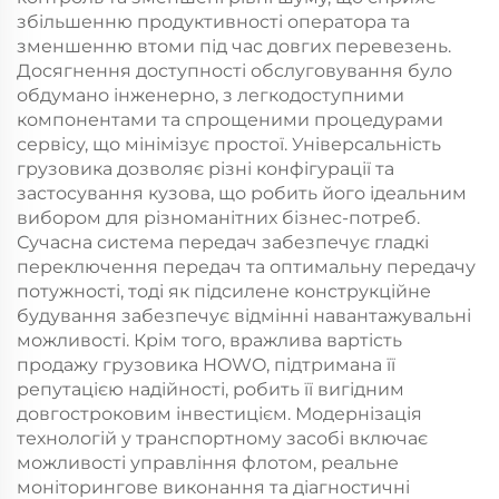
збільшенню продуктивності оператора та
зменшенню втоми під час довгих перевезень.
Досягнення доступності обслуговування було
обдумано інженерно, з легкодоступними
компонентами та спрощеними процедурами
сервісу, що мінімізує простої. Універсальність
грузовика дозволяє різні конфігурації та
застосування кузова, що робить його ідеальним
вибором для різноманітних бізнес-потреб.
Сучасна система передач забезпечує гладкі
переключення передач та оптимальну передачу
потужності, тоді як підсилене конструкційне
будування забезпечує відмінні навантажувальні
можливості. Крім того, вражлива вартість
продажу грузовика HOWO, підтримана її
репутацією надійності, робить її вигідним
довгостроковим інвестицієм. Модернізація
технологій у транспортному засобі включає
можливості управління флотом, реальне
моніторингове виконання та діагностичні