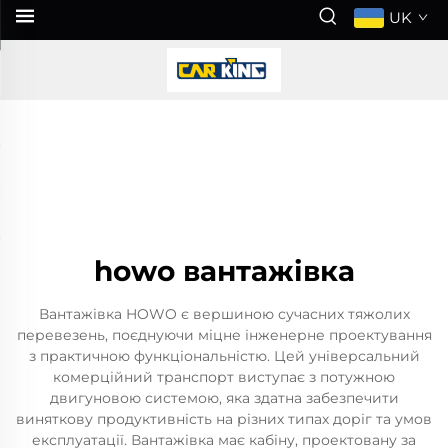
UK
howo вантажівка
Вантажівка HOWO є вершиною сучасних тяжолих
перевезень, поєднуючи міцне інженерне проектування
з практичною функціональністю. Цей універсальний
комерційний транспорт виступає з потужною
двигуновою системою, яка здатна забезпечити
виняткову продуктивність на різних типах доріг та умов
експлуатації. Вантажівка має кабіну, проектовану за