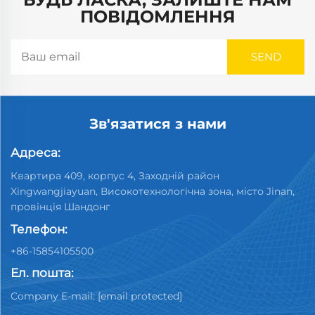
ПОВІДОМЛЕННЯ
Зв'язатися з нами
Адреса:
Квартира 409, корпус 4, Заходній район
Xingwangjiayuan, Високотехнологічна зона, місто Jinan,
провінція Шандонг
Телефон:
+86-15854105500
Ел. пошта:
Company E-mail:
[email protected]