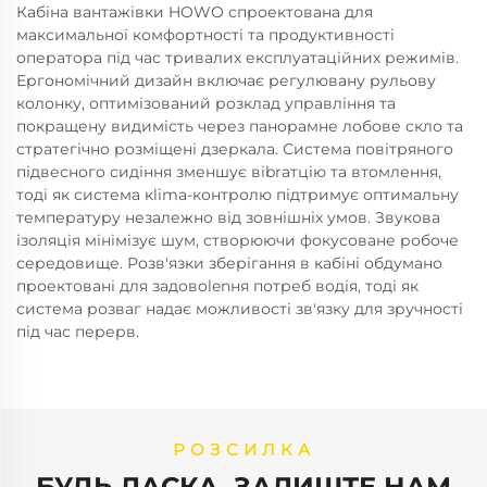
Кабіна вантажівки HOWO спроектована для
максимальної комфортності та продуктивності
оператора під час тривалих експлуатаційних режимів.
Ергономічний дизайн включає регулювану рульову
колонку, оптимізований розклад управління та
покращену видимість через панорамне лобове скло та
стратегічно розміщені дзеркала. Система повітряного
підвесного сидіння зменшує вibrатцію та втомлення,
тоді як система кlima-контролю підтримує оптимальну
температуру незалежно від зовнішніх умов. Звукова
ізоляція мінімізує шум, створюючи фокусоване робоче
середовище. Розв'язки зберігання в кабіні обдумано
проектовані для задовolenня потреб водія, тоді як
системa розваг надає можливості зв'язку для зручності
під час перерв.
РОЗСИЛКА
БУДЬ ЛАСКА, ЗАЛИШТЕ НАМ