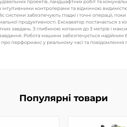
будівельних проектів, ландшафтних робіт та комуналь
з інтуїтивними контролерами та відмінною видиміс
lic системи забезпечують гладкі і точні операції, п
мальної продуктивності. Екскаватор постачається з 
их завдань. З глибиною копання до 3 метрів і макси
 завдання. Робота машини забезпечується надійним бу
і про перформанс у реальному часі та повідомлення 
Популярні товари