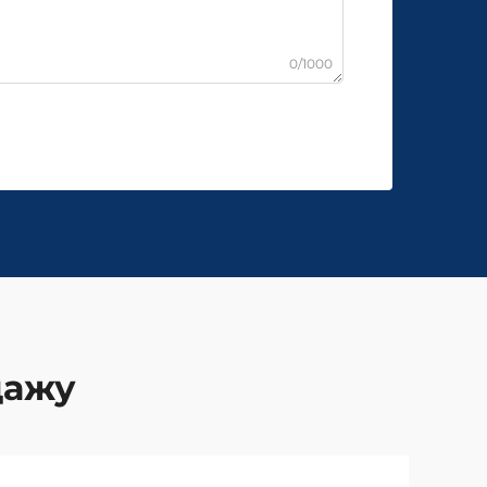
0/1000
дажу