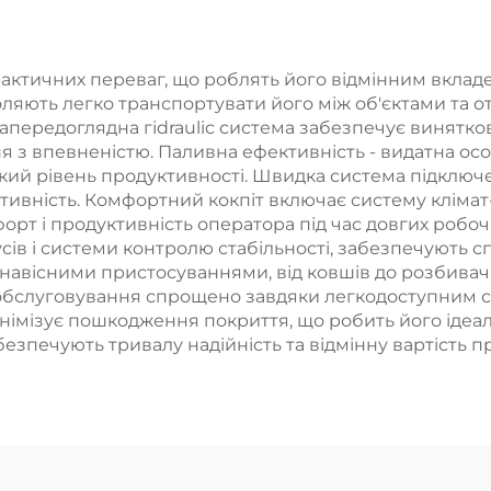
самоскид у
продажу
наявності
актичних переваг, що роблять його відмінним вклад
оляють легко транспортувати його між об'єктами та 
передоглядна гіdraulic система забезпечує виняткову
 з впевненістю. Паливна ефективність - видатна осо
окий рівень продуктивності. Швидка система підключ
ивність. Комфортний кокпіт включає систему клімат-
рт і продуктивність оператора під час довгих робоч
ів і системи контролю стабільності, забезпечують спо
авісними пристосуваннями, від ковшів до розбивачі
хобслуговування спрощено завдяки легкодоступним с
німізує пошкодження покриття, що робить його ідеа
абезпечують тривалу надійність та відмінну вартість п