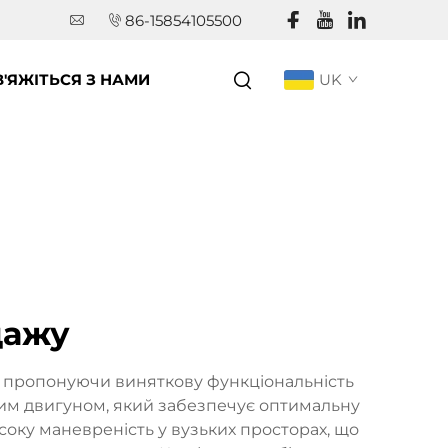
86-15854105500
В'ЯЖІТЬСЯ З НАМИ
UK
дажу
, пропонуючи виняткову функціональність
ним двигуном, який забезпечує оптимальну
соку маневреність у вузьких просторах, що