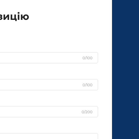
зицію
0/100
0/100
0/200