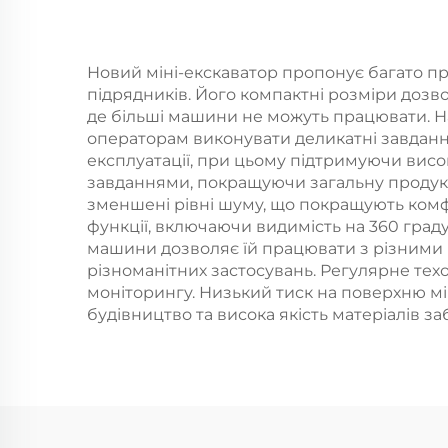
самоскид з
батареєю
Новий міні-екскаватор пропонує багато пр
підрядників. Його компактні розміри дозв
де більші машини не можуть працювати. На
операторам виконувати деликатні завдання
експлуатації, при цьому підтримуючи вис
завданнями, покращуючи загальну продукт
зменшені рівні шуму, що покращують комфо
функції, включаючи видимість на 360 градус
машини дозволяє їй працювати з різними н
різноманітних застосувань. Регулярне те
моніторингу. Низький тиск на поверхню мі
будівництво та висока якість матеріалів з