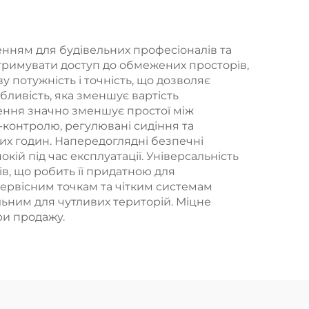
енням для будівельних професіоналів та
отримувати доступ до обмежених просторів,
 потужність і точність, що дозволяє
бливість, яка зменшує вартість
ення значно зменшує простої між
контролю, регулювані сидіння та
их годин. Напередоглядні безпечні
кій під час експлуатації. Універсальність
в, що робить її придатною для
ервісним точкам та чітким системам
льним для чутливих територій. Міцне
ри продажу.