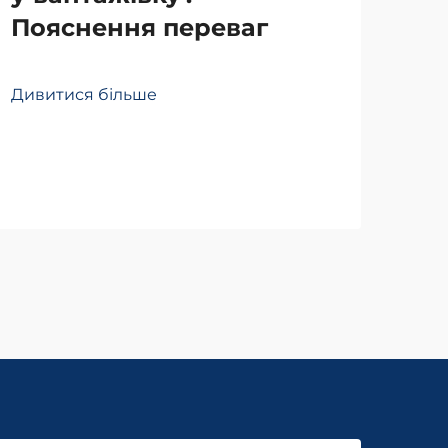
Пояснення переваг
То
по
Дивитися більше
по
Див