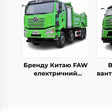
Бренду Китаю FAW
В
електричний
вант
самоскид 8*4 50-60
дизе
тонн 400HP 450HP
8
12-коло Приводна
42
вантажівка-
з