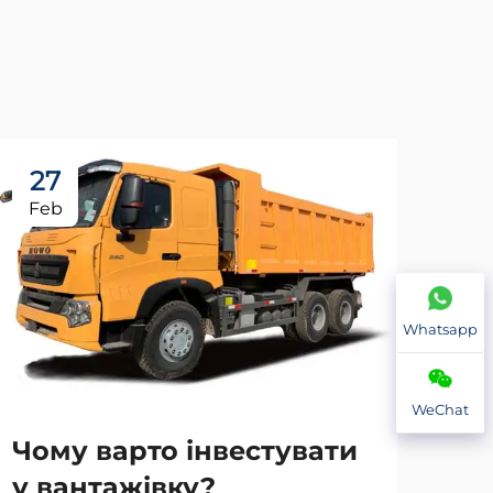
27
2
Feb
Fe
Whatsapp
WeChat
Чому варто інвестувати
у вантажівку?