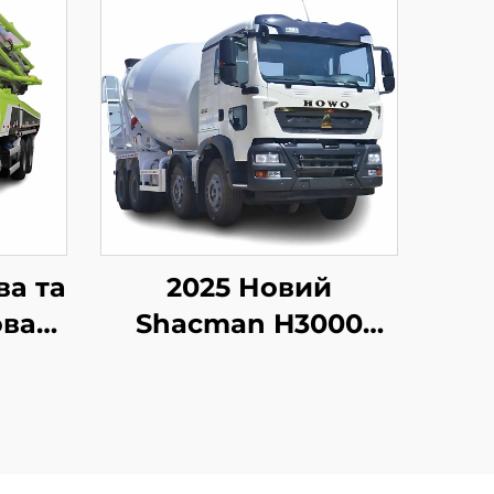
ва та
2025 Новий
ова
Shacman H3000
lion
комерційний
BM
бетономішалка для
на
продажу за
ля
розумною ціною