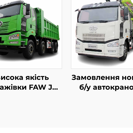
исока якість
Замовлення но
ажівки FAW J6P
б/у автокран
льного двигуна
установка Zoom
*4 12-колесної
50м 60м 16C
0HP 60 тонн на
бетономішер
авантаження
вантажівка д