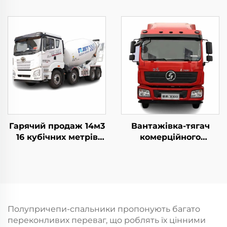
установка Zoomlion
50м 60м 16CBM
бетономішерна
вантажівка для
продажу
Гарячий продаж 14м3
Вантажівка-тягач
16 кубічних метрів
комерційного
ємності
призначення з
бетономішалки FAW
дизельним двигуном
Гідравлічний насос
Weichai 380HP 4*2 6*4
бетономішалки В
високий кабіна
наявності
вантажівка-тягач
Полупричепи-спальники пропонують багато
переконливих переваг, що роблять їх цінними