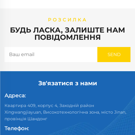
РОЗСИЛКА
БУДЬ ЛАСКА, ЗАЛИШТЕ НАМ
ПОВІДОМЛЕННЯ
Зв'язатися з нами
Адреса:
Квартира 409, корпус 4, Заходній район
Xingwangjiayuan, Високотехнологічна зона, місто Jinan,
провінція Шандонг
Телефон: