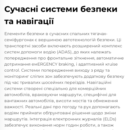
Сучасні системи безпеки
та навігації
Елементи безпеки в сучасних спальних тягачах-
семіфургонах є вершиною автотехнологій безпеки. Ці
транспортні засоби включають розширений комплекс
систем допомоги водію (ADAS), до яких належать
попередження про фронтальне зіткнення, автоматичне
дотримання емERGENCY braking, і адаптивний кruise
control. Системи попередження виходу з ряду та
моніторинг сліпих зон забезпечують додаткову безпеку
під час тривалих шосейних переїздів. Навігаційні
системи створені спеціально для комерційних
автомобілів, враховуючи маршрути, специфічні для
вантажних автомобілів, висоти мостів та обмеження
важкості. Реальні дані про погоду та рух допомагають
водіям приймати обґрунтовані рішення щодо зміни
маршрутів. Інтеграція електронних журналів (ELDs)
забезпечує виконання норм годин роботи, а також