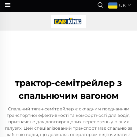
UK
трактор-семітрейлер з
спальнючим вагоном
Спальний тягач-семітрейлер є складним поєднанням
транспортної ефективності та комфортності для водія,
призначене для довгохрещових перевезень у різних
галузях. Цей спеціалізований транспорт має спальню за
кабіною водія, що дозволяє операторам відпочивати з