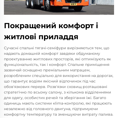
Покращений комфорт і
житлові приладдя
Сучасні спальні тягачі-семіфури вирізняються тем, що
надають домашній комфорт завдяки обдуманому
проектуванню житлових просторів, які оптимізують як
функціональність, так і комфорт. Спальне приміщення
зазвичай оснащено преміальним матрацем,
розробленим спеціально для використання на дорогах,
що гарантує водіям якісний відпочинок під час
обов'язкових перерв. Розв'язки сховищ розташовані
стратегічно по всьому салону, з кількома відділеннями
для одягу, особистих речей та зберігання їжі. Багато
одиниць мають системи кlima-контролю, які працюють
незалежно від головного двигуна, підтримуючи
комфортну температуру та зменшуючи витрату палива.