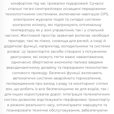
комфортом під час тривалих подорожей. Сучасні
спальні тягачі-семітрейлери оснащені передовими
технологічними системами, включаючи навігацію GPS,
електронні журнали подій та складні системи
контролю клімату, які підтримують оптимальну
температуру як у зоні управління, так і у спальній
частині. Житловий простір зазвичай включає необхідні
прилади, такі як ліжко, сховища для речей, а іноді й
додаткові функції, наприклад, холодильники та системи
розваг. Ці транспортні засоби створені з потужними
двигунами, які можуть тягти важкі навантаження,
одночасно зберігаючи економію палива завдяки
аеродинамічному дизайну та передовим технологіям
силового приводу. Безпечні функції включають
автоматичні системи аварійного тормозлення,
попередження про виход з ряду та моніторинг сліпих
зон, що робить їх все безпечнішими як для водіїв, так і
для інших користувачів дорог. Інтеграція телематичних
систем дозволяє відстежувати перформанс транспорту
в режимі реального часу, оптимізувати маршрути та
планировати технічне обслуговування, забезпечуючи