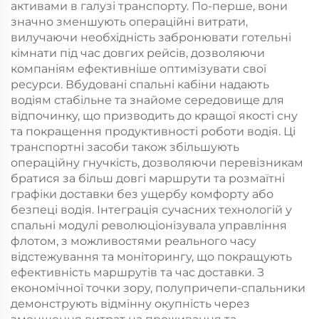
активами в галузі транспорту. По-перше, вони
значно зменшують операційні витрати,
вилучаючи необхідність забронювати готельні
кімнати під час довгих рейсів, дозволяючи
компаніям ефективніше оптимізувати свої
ресурси. Вбудовані спальні кабіни надають
водіям стабільне та знайоме середовище для
відпочинку, що призводить до кращої якості сну
та покращення продуктивності роботи водія. Ці
транспортні засоби також збільшують
операційну гнучкість, дозволяючи перевізникам
братися за більш довгі маршрути та розмаїтні
графіки доставки без ущербу комфорту або
безпеці водія. Інтеграція сучасних технологій у
спальні модулі революціонізувала управління
флотом, з можливостями реального часу
відстежування та моніторингу, що покращують
ефективність маршрутів та час доставки. З
економічної точки зору, полупричепи-спальники
демонструють відмінну окупність через