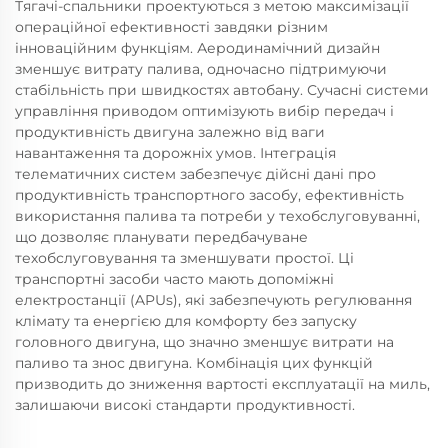
Тягачі-спальники проектуються з метою максимізації
операційної ефективності завдяки різним
інноваційним функціям. Аеродинамічний дизайн
зменшує витрату палива, одночасно підтримуючи
стабільність при швидкостях автобану. Сучасні системи
управління приводом оптимізують вибір передач і
продуктивність двигуна залежно від ваги
навантаження та дорожніх умов. Інтеграція
телематичних систем забезпечує дійсні дані про
продуктивність транспортного засобу, ефективність
використання палива та потреби у техобслуговуванні,
що дозволяє планувати передбачуване
техобслуговування та зменшувати простої. Ці
транспортні засоби часто мають допоміжні
електростанції (APUs), які забезпечують регулювання
клімату та енергією для комфорту без запуску
головного двигуна, що значно зменшує витрати на
паливо та знос двигуна. Комбінація цих функцій
призводить до зниження вартості експлуатації на миль,
залишаючи високі стандарти продуктивності.