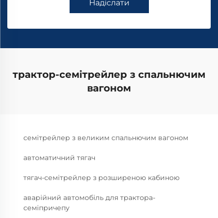
Надіслати
трактор-семітрейлер з спальнючим
вагоном
семітрейлер з великим спальнючим вагоном
автоматичний тягач
тягач-семітрейлер з розширеною кабиною
аварійний автомобіль для трактора-
семіпричепу