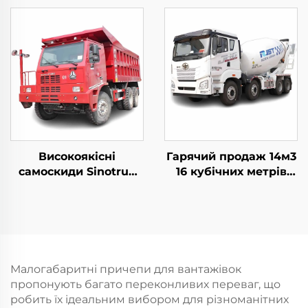
рудничні самоскиди
трактор
480HP 30-40тоннова
ємність жорсткий
рудничний
вантажівка для
продажу
Високоякісні
Гарячий продаж 14м3
самоскиди Sinotruk
16 кубічних метрів
Mining з
ємності
напівпричепом 6*4 50
бетономішалки FAW
тонн
Гідравлічний насос
вантажопідйомності
бетономішалки В
10-колісні вантажівки
наявності
Howo для підземного
Малогабаритні причепи для вантажівок
видобутку на продаж
пропонують багато переконливих переваг, що
робить їх ідеальним вибором для різноманітних