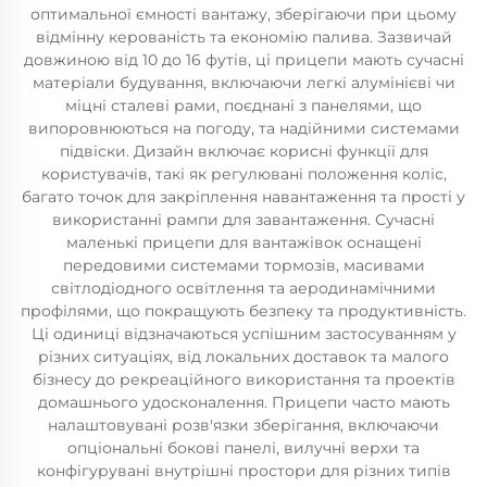
оптимальної ємності вантажу, зберігаючи при цьому
відмінну керованість та економію палива. Зазвичай
довжиною від 10 до 16 футів, ці прицепи мають сучасні
матеріали будування, включаючи легкі алумінієві чи
міцні сталеві рами, поєднані з панелями, що
випоровнюються на погоду, та надійними системами
підвіски. Дизайн включає корисні функції для
користувачів, такі як регулювані положення коліс,
багато точок для закріплення навантаження та прості у
використанні рампи для завантаження. Сучасні
маленькі прицепи для вантажівок оснащені
передовими системами тормозів, масивами
світлодіодного освітлення та аеродинамічними
профілями, що покращують безпеку та продуктивність.
Ці одиниці відзначаються успішним застосуванням у
різних ситуаціях, від локальних доставок та малого
бізнесу до рекреаційного використання та проектів
домашнього удосконалення. Прицепи часто мають
налаштовувані розв'язки зберігання, включаючи
опціональні бокові панелі, вилучні верхи та
конфігурувані внутрішні простори для різних типів