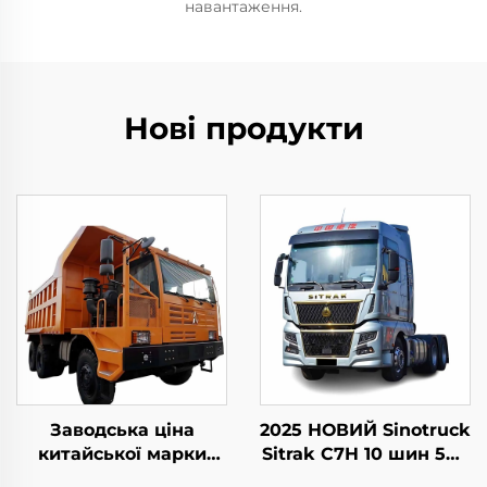
навантаження.
Нові продукти
Заводська ціна
2025 НОВИЙ Sinotruck
китайської марки
Sitrak C7H 10 шин 540
Beiben спеціальні
к.с. LHD причіпний