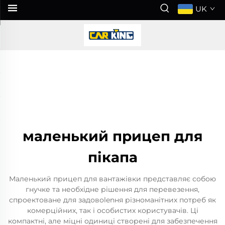
UK
маленький прицеп для
пікапа
Маленький прицеп для вантажівки представляє собою
гнучке та необхідне рішення для перевезення,
спроектоване для задовolenня різноманітних потреб як
комерційних, так і особистих користувачів. Ці
компактні, але міцні одиниці створені для забезпечення