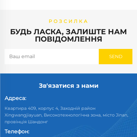
РОЗСИЛКА
БУДЬ ЛАСКА, ЗАЛИШТЕ НАМ
ПОВІДОМЛЕННЯ
Зв'язатися з нами
Адреса:
Квартира 409, корпус 4, Заходній район
Xingwangjiayuan, Високотехнологічна зона, місто Jinan,
провінція Шандонг
Телефон: