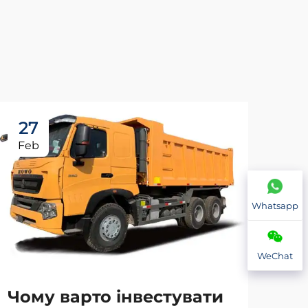
27
2
Feb
Fe
Whatsapp
WeChat
Чому варто інвестувати