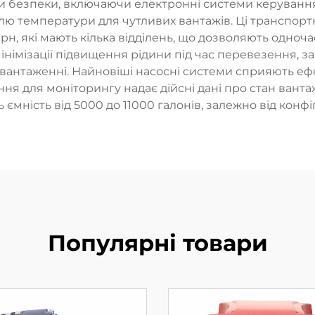
и безпеки, включаючи електронні системи керування с
лю температури для чутливих вантажів. Ці транспортн
рн, які мають кілька відділень, що дозволяють одноч
німізації підвищення рідини під час перевезення, з
авантаженні. Найновіші насосні системи сприяють 
я для моніторингу надає дійсні дані про стан вантаж
 ємність від 5000 до 11000 галонів, залежно від конфі
Популярні товари