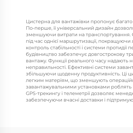
Цистерна для вантажівки пропонує багато
По-перше, її універсальний дизайн дозвол
зменшуючи витрати на транспортування. С
під час однієї маршрутизації, покращуючи 
контроль стабільності і системи протидії 
будівництво забезпечує довгострокову трив
вантажу. Функції реального часу надають 
неправильності. Ефективні системи завант
збільшуючи щоденну продуктивність. Ці ц
легким матеріям, що зменшують операційні
завантажувальними установками роблять ц
GPS-трекингу і телеметрії дозволяє менед
забезпечуючи вчасні доставки і підтримую