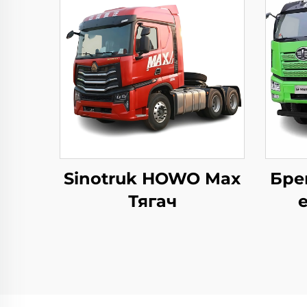
Sinotruk HOWO Max
Бре
Тягач
сам
тон
12