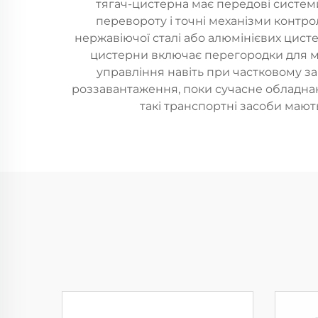
тягач-цистерна має передові систем
перевороту і точні механізми контро
нержавіючої сталі або алюмінієвих цисте
цистерни включає перегородки для мі
управління навіть при частковому з
роззавантаження, поки сучасне обладнанн
такі транспортні засоби мають