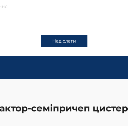
Надіслати
актор-семіпричеп цисте