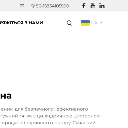
86-15854105500
В'ЯЖІТЬСЯ З НАМИ
UK
рна
ченим для безпечного і ефективного
потужний тягач з циліндричною цистерною,
 продуктів харчового сектору. Сучасний