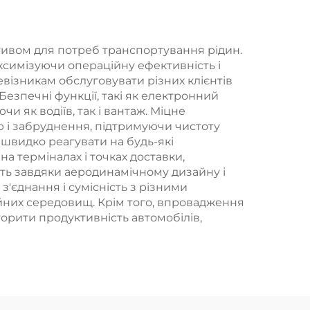
на
тонн в хорошому
гач
стані
тивом для потреб транспортування рідин.
ксимізуючи операційну ефективність і
ізникам обслуговувати різних клієнтів
езпечні функції, такі як електронний
и як водіїв, так і вантаж. Міцне
ію і забруднення, підтримуючи чистоту
швидко реагувати на будь-які
 терміналах і точках доставки,
ть завдяки аеродинамічному дизайну і
'єднання і сумісність з різними
йних середовищ. Крім того, впровадження
орити продуктивність автомобілів,