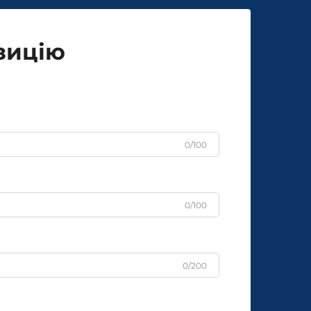
зицію
0/100
0/100
0/200