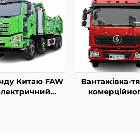
нду Китаю FAW
Вантажівка-тя
електричний
комерційно
оскид 8*4 50-60
призначення
н 400HP 450HP
дизельним
-коло Приводна
двигуном Wei
вантажівка-
380HP 4*2 6