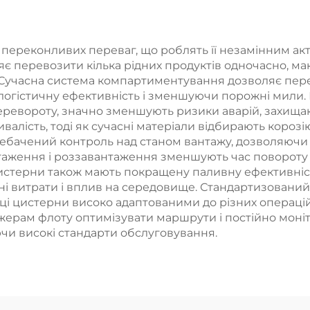
самоскид з
високий кабі
батареєю
вантажівка-тя
 переконливих переваг, що роблять її незамінним ак
яє перевозити кілька рідних продуктів одночасно, ма
учасна система компартиментування дозволяє перев
логістичну ефективність і зменшуючи порожні мили. Б
перевороту, значно зменшують ризики аварій, захищаюч
алість, тоді як сучасні матеріали відбирають короз
небачений контроль над станом вантажу, дозволяючи 
аження і роззавантаження зменшують час повороту на
истерни також мають покращену паливну ефективніс
 витрати і вплив на середовище. Стандартизований з
і цистерни високо адаптованими до різних операці
жерам флоту оптимізувати маршрути і постійно моніт
чи високі стандарти обслуговування.