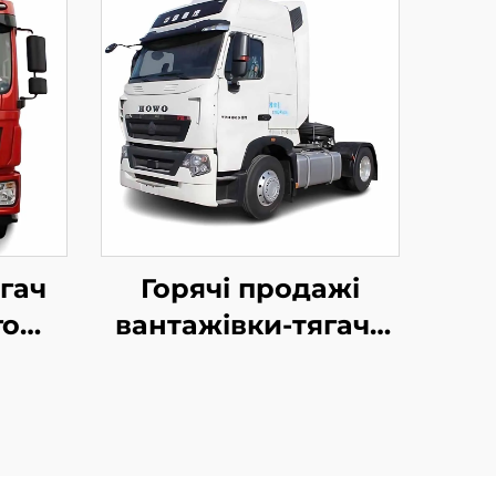
гач
Горячі продажі
го
вантажівки-тягача
 з
Sinotruk з
дизельним
chai
двигуном Euro2
*4
440HP 4*2 6*4 40