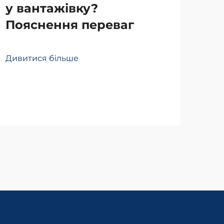
у вантажівку?
Пояснення переваг
То
по
Дивитися більше
по
Див