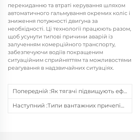
перекиданню та втраті керування шляхом
автоматичного гальмування окремих коліс і
зниження потужності двигуна за
необхідності. Ці технології працюють разом,
щоб усунути типові причини аварій із
залученням комерційного транспорту,
забезпечуючи водіїв покращеним
ситуаційним сприйняттям та можливостями
реагування в надзвичайних ситуаціях.
Попередній :
Як тягачі підвищують ефективність ланцюгів постачання?
Наступний :
Типи вантажних причепів та їх найпоширеніші сфери застосування