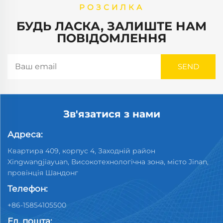
РОЗСИЛКА
БУДЬ ЛАСКА, ЗАЛИШТЕ НАМ
ПОВІДОМЛЕННЯ
Зв'язатися з нами
Адреса:
Квартира 409, корпус 4, Заходній район
Xingwangjiayuan, Високотехнологічна зона, місто Jinan,
провінція Шандонг
Телефон:
+86-15854105500
Ел. пошта: