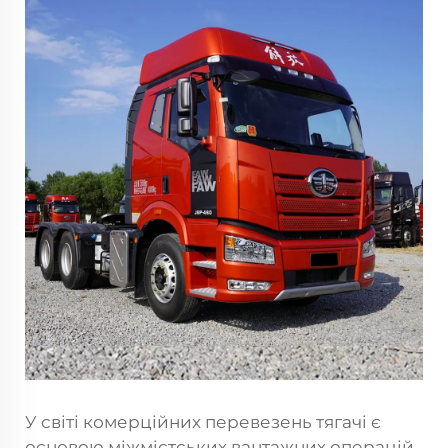
У світі комерційних перевезень тягачі є
основою міжмістських вантажних операцій