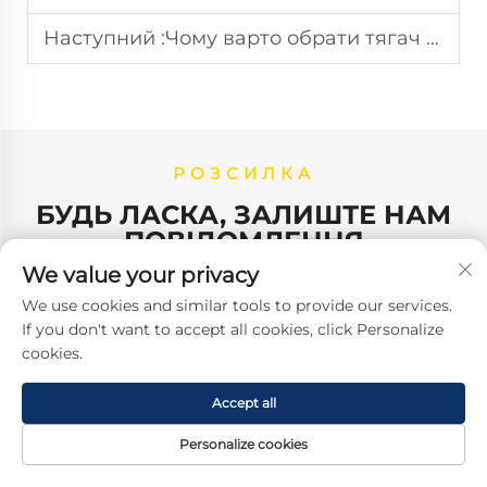
Наступний :
Чому варто обрати тягач для перевезення вантажів?
РОЗСИЛКА
БУДЬ ЛАСКА, ЗАЛИШТЕ НАМ
ПОВІДОМЛЕННЯ
We value your privacy
We use cookies and similar tools to provide our services.
If you don't want to accept all cookies, click Personalize
cookies.
Зв'язатися з нами
Accept all
Personalize cookies
Адреса:
ГОЛОВНА
ТОВАРИ
ЕЛЕКТРОННА
ТЕЛ