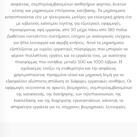
ασφαλείας, συμπεριλαμβανομένων αισθητήρων φορτίου, δεικτών
κλίσης και μηχανισμών επείγουσας κατέβασης. Τα μηχάνηματα
κινητοποιούνται είτε με ηλεκτρικούς μοτέρες για εσωτερική χρήση είτε
με κιβωτιούς καύσιμου λιγνίτης για εξωτερικές εφαρμογές,
προσφέροντας ύψη εργασίας από 30 μέχρι πάνω από 180 πόδια.
Διαθέτουν ευσταλmoι συστήματες ελέγχου με αναλογικούς ελέγχους
για ήπια λειτουργία και ακριβή κινήσεις. Αυτά τα μηχανήματα
εξοπλίζονται με ευρείες εργαστικές πλατφόρμες που μπορούν να
φέρουν πολλαπλούς εργάτες και τα εργαλεία τους, με ικανότητα
πλατφόρμας που συνήθως μεταξύ 500 και 1000 λίβρων. Η
σχεδιασμός τονίζει τη σταθερότητα και την ασφάλεια,
χρησιμοποιώντας προηγμένα υλικά και μηχανική δομή για να
εξασφαλίσει αξιόπιστη απόδοση σε διάφορες εργασιακές συνθήκες. Οι
εφαρμογές εκτεινονται σε αρκετές βιομηχανίες, συμπεριλαμβανομένων
της κατασκευής, της διατήρησης, των τηλεπικοινωνιών, της
διασκέδασης και της διαχείρισης εγκαταστάσεων, κάνοντάς τα
απαραίτητα εργαλεία για τις σύγχρονες βιομηχανικές λειτουργίες.