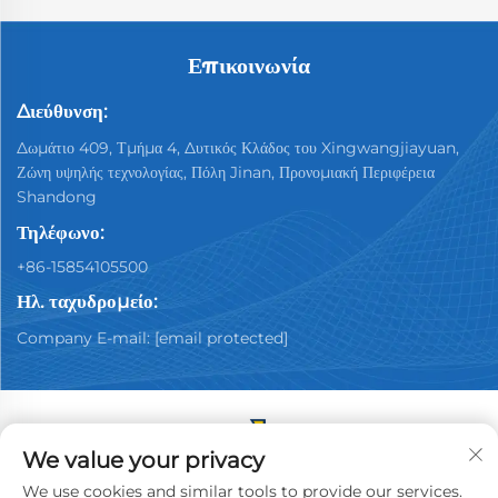
Επικοινωνία
Διεύθυνση:
Δωμάτιο 409, Τμήμα 4, Δυτικός Κλάδος του Xingwangjiayuan,
Ζώνη υψηλής τεχνολογίας, Πόλη Jinan, Προνομιακή Περιφέρεια
Shandong
Τηλέφωνο:
+86-15854105500
Ηλ. ταχυδρομείο:
Company E-mail:
[email protected]
We value your privacy
Πνευματικά δικαιώματα © 2025 Κίνα Jinan Youpin
We use cookies and similar tools to provide our services.