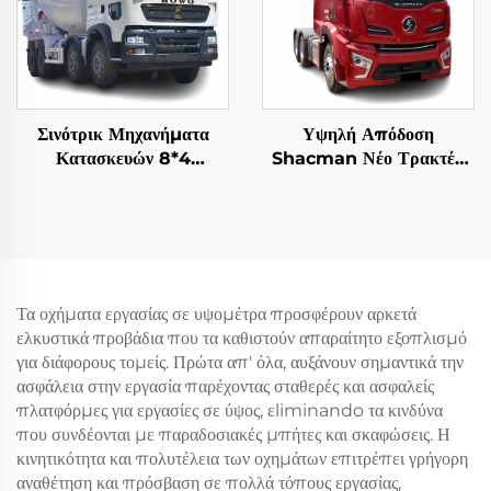
Σινότρικ Μηχανήματα
Υψηλή Απόδοση
Κατασκευών 8*4
Shacman Νέο Τρακτέρ
12Wheeler HOWO TX
Φορτηγό Τιμή H6000
340HP 10/12/14Cubic
Μηχανή Weichai 480HP
Meters Τεχνουργήματα
Τρέιλερ Φορτηγών Κεφαλή
Μείξης
προς Πώληση
Σιδηρομεταλλεύματος
Τα οχήματα εργασίας σε υψομέτρα προσφέρουν αρκετά
ελκυστικά προβάδια που τα καθιστούν απαραίτητο εξοπλισμό
για διάφορους τομείς. Πρώτα απ' όλα, αυξάνουν σημαντικά την
ασφάλεια στην εργασία παρέχοντας σταθερές και ασφαλείς
πλατφόρμες για εργασίες σε ύψος, εliminando τα κινδύνα
που συνδέονται με παραδοσιακές μπήτες και σκαφώσεις. Η
κινητικότητα και πολυτέλεια των οχημάτων επιτρέπει γρήγορη
αναθέτηση και πρόσβαση σε πολλά τόπους εργασίας,