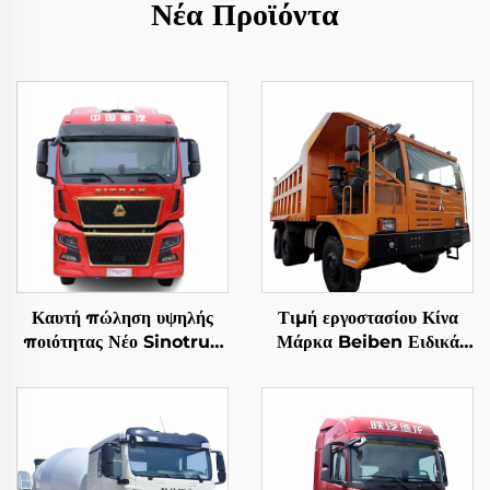
Νέα Προϊόντα
Καυτή πώληση υψηλής
Τιμή εργοστασίου Κίνα
ποιότητας Νέο Sinotruk
Μάρκα Beiben Ειδικά
Sitrak C9H 480/540HP
Φορτηγά Εκσκαφής
4X2 Τρακτέρ Τρέιλερ
480HP 30-40 Τόνων
Κεφαλή
Χωρητικότητα Σταθερό
Φορτηγό Εκσκαφής προς
Πώληση